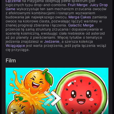
Łączenie
na Playgama obejmują pełne spektrum gier
logicznych typu drop-and-combine.
Fruit Merge: Juicy Drop
Game
wykorzystuje ten sam mechanizm zrzucania owoców
z efektownymi kombinacjami i rosnącym wyzwaniem
budowania jak największego owocu.
Merge Cakes
zamienia
owoce na kolorowe ciasta, pozwalając łączyć warstwy w
znanej progresji zbierania i łączenia.
Galactic Merge
przenosi tę samą strukturę zrzucania i dopasowywania w
scenerię kosmiczną, ewoluując ciała niebieskie od asteroid
aż po planety z pierścieniami. Więcej tytułów o tematyce
jedzenia znajdziesz w
Jedzenie
, a szersza kolekcja
Wciągające
jest warta przejrzenia, jeśli pętla łączenia wciąż
cię przyciąga.
Film