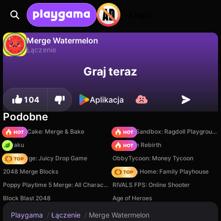
Login
Merge Watermelon
Łączenie
Merge Watermelon to darmowa gra łączenie od MaxDev.app. Zagraj online na Playgama.
Nie
Zapisz
Zapisz postępy!
Graj teraz
104
Aplikacja
Podobne
Piece of Cake: Merge & Bake
Sprunki Sandbox: Ragdoll Playground Mode
Floraku
Stickman Rebirth
Fruit Merge: Juicy Drop Game
ObbyTycoon: Money Tycoon
2048 Merge Blocks
My Town Home: Family Playhouse
Poppy Playtime 5 Merge: All Characters
RIVALS FPS: Online Shooter
Block Blast 2048
Age of Heroes
Playgama
/
Łączenie
/
Merge Watermelon