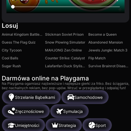
Losuj
Animal Kingdom Battle Simulator 3D
Stickman Soviet Prison
Become a Queen
Guess The Flag Quiz
Snow Plowing Simulator
Abandoned Mansion
City Tycoon
MAHJONG Zen Online
Jewels Jungle: Match 3
Cool Balls
Counter Strike: Catalyst
Flip Match
Sugar Rush
Lalafanfan Duck Stylist: Dress Up
Survive Brainrot Disasters 3D! Obby Magnate
Darmówa online na Playgama
Na Playgama ogarniasz najświeższe i najlepsze gierki za friko. Bez ściągania,
bez nachalnych reklam, bez pop-upów. Wrzuć w przeglądarkę i odpalaj fun!
Strzelanie Bąbelkami
Samochodowe
Zręcznościowe
Symulacja
Umiejętności
Strategia
Sport