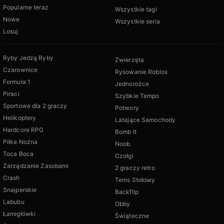
Popularne teraz
Wszystkie tagi
Nowe
Wszystkie seria
Losuj
Ryby Jedzą Ryby
Zwierzęta
Czarownice
Rysowanie Roblox
Formuła 1
Jednorożce
Piraci
Szybkie Tempo
Sportowe dla 2 graczy
Potwory
Helikoptery
Latające Samochody
Hardcore RPG
Bomb It
Piłka Nożna
Noob
Toca Boca
Czołgi
Zarządzanie Zasobami
2 graczy retro
Crash
Tenis Stołowy
Snajperskie
Backflip
Labubu
Obby
Łamigłówki
Świąteczne