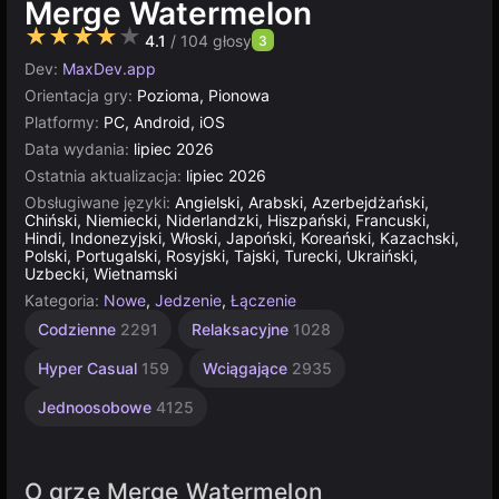
Merge Watermelon
★★★★★
4.1
/ 104 głosy
3
Dev:
MaxDev.app
Orientacja gry:
Pozioma, Pionowa
Platformy:
PC, Android, iOS
Data wydania:
lipiec 2026
Ostatnia aktualizacja:
lipiec 2026
Obsługiwane języki:
Angielski, Arabski, Azerbejdżański,
Chiński, Niemiecki, Niderlandzki, Hiszpański, Francuski,
Hindi, Indonezyjski, Włoski, Japoński, Koreański, Kazachski,
Polski, Portugalski, Rosyjski, Tajski, Turecki, Ukraiński,
Uzbecki, Wietnamski
Kategoria:
Nowe
,
Jedzenie
,
Łączenie
Codzienne
2291
Relaksacyjne
1028
Hyper Casual
159
Wciągające
2935
Jednoosobowe
4125
O grze Merge Watermelon