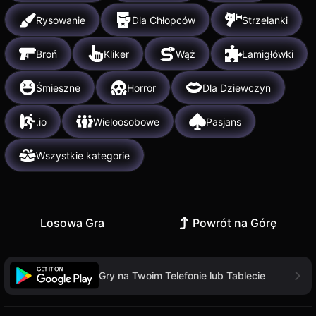
Rysowanie
Dla Chłopców
Strzelanki
Broń
Kliker
Wąż
Łamigłówki
Śmieszne
Horror
Dla Dziewczyn
.io
Wieloosobowe
Pasjans
Wszystkie kategorie
Losowa Gra
Powrót na Górę
Gry na Twoim Telefonie lub Tablecie