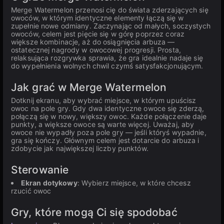
Merge Watermelon przenosi cię do świata zderzających się
owoców, w którym identyczne elementy łączą się w
zupełnie nowe odmiany. Zaczynając od małych, soczystych
owoców, celem jest pięcie się w górę poprzez coraz
większe kombinacje, aż do osiągnięcia arbuza —
ostatecznej nagrody w owocowej progresji. Prosta,
relaksująca rozgrywka sprawia, że gra idealnie nadaje się
do wypełnienia wolnych chwil czymś satysfakcjonującym.
Jak grać w Merge Watermelon
Dotknij ekranu, aby wybrać miejsce, w którym upuścisz
owoc na pole gry. Gdy dwa identyczne owoce się zderzą,
połączą się w nowy, większy owoc. Każde połączenie daje
punkty, a większe owoce są warte więcej. Uważaj, aby
owoce nie wypadły poza pole gry — jeśli któryś wypadnie,
gra się kończy. Głównym celem jest dotarcie do arbuza i
zdobycie jak największej liczby punktów.
Sterowanie
Ekran dotykowy
: Wybierz miejsce, w które chcesz
rzucić owoc
Gry, które mogą Ci się spodobać