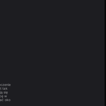
ęczenie
t tak
ą się
mpę w
zać oko