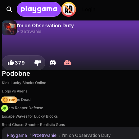
Login
I'm on Observation Duty
Przetrwanie
Nie
Zapisz
Zapisz postępy!
I'm on Observation Duty to darmowa gra przetrwanie od DarkPlay. Zagraj online na Playgama.
379
Podobne
Kick Lucky Blocks Online
Dogs vs Aliens
Rise of the Dead
Dream Reaper Defense
Escape Waves for Lucky Blocks
Road Chase: Shooter Realistic Guns
Playgama
/
Przetrwanie
/
I'm on Observation Duty