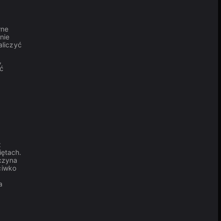
wne
nie
aliczyć
,
ać
z
iętach.
aczyna
ciwko
a