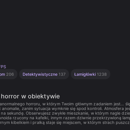
 FPS
om
206
Detektywistyczne
137
Łamigłówki
1238
 horror w obiektywie
anormalnego horroru, w którym Twoim głównym zadaniem jest... śl
anomalie, zanim sytuacja wymknie się spod kontroli. Atmosfera jes
 na sekundę. Obserwujesz zwykłe mieszkanie, w którym nagle dziej
manoida rzucony na kafelki, innym razem dziwnie przekrzywioną la
rnym kibelkiem i pralką staje się miejscem, w którym strach puszc