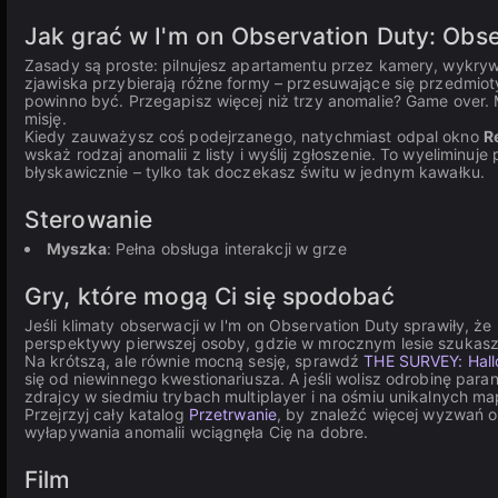
Jak grać w I'm on Observation Duty: Obse
Zasady są proste: pilnujesz apartamentu przez kamery, wykrywa
zjawiska przybierają różne formy – przesuwające się przedmioty,
powinno być. Przegapisz więcej niż trzy anomalie? Game over. 
misję.
Kiedy zauważysz coś podejrzanego, natychmiast odpal okno
R
wskaż rodzaj anomalii z listy i wyślij zgłoszenie. To wyelimin
błyskawicznie – tylko tak doczekasz świtu w jednym kawałku.
Sterowanie
Myszka
: Pełna obsługa interakcji w grze
Gry, które mogą Ci się spodobać
Jeśli klimaty obserwacji w I'm on Observation Duty sprawiły, ż
perspektywy pierwszej osoby, gdzie w mrocznym lesie szukasz 
Na krótszą, ale równie mocną sesję, sprawdź
THE SURVEY: Hal
się od niewinnego kwestionariusza. A jeśli wolisz odrobinę par
zdrajcy w siedmiu trybach multiplayer i na ośmiu unikalnych m
Przejrzyj cały katalog
Przetrwanie
, by znaleźć więcej wyzwań o
wyłapywania anomalii wciągnęła Cię na dobre.
Film