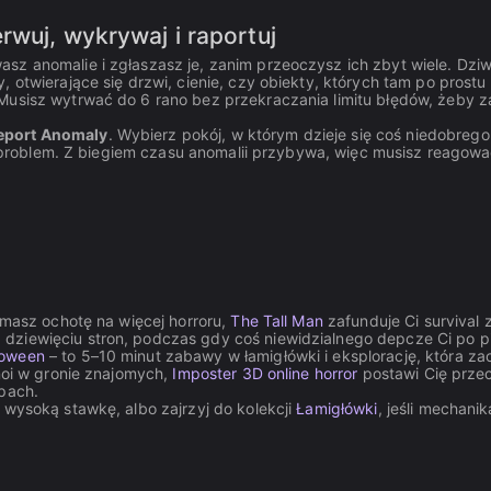
rwuj, wykrywaj i raportuj
sz anomalie i zgłaszasz je, zanim przeoczysz ich zbyt wiele. Dzi
 otwierające się drzwi, cienie, czy obiekty, których tam po prostu 
Musisz wytrwać do 6 rano bez przekraczania limitu błędów, żeby z
eport Anomaly
. Wybierz pokój, w którym dzieje się coś niedobrego
uje problem. Z biegiem czasu anomalii przybywa, więc musisz reagow
e masz ochotę na więcej horroru,
The Tall Man
zafunduje Ci survival 
dziewięciu stron, podczas gdy coś niewidzialnego depcze Ci po p
loween
– to 5–10 minut zabawy w łamigłówki i eksplorację, która z
anoi w gronie znajomych,
Imposter 3D online horror
postawi Cię prze
apach.
 wysoką stawkę, albo zajrzyj do kolekcji
Łamigłówki
, jeśli mechanik