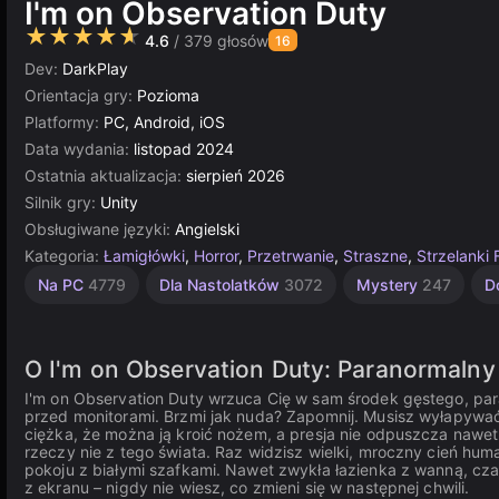
I'm on Observation Duty
★★★★★
4.6
/ 379 głosów
16
Dev:
DarkPlay
Orientacja gry:
Pozioma
Platformy:
PC, Android, iOS
Data wydania:
listopad 2024
Ostatnia aktualizacja:
sierpień 2026
Silnik gry:
Unity
Obsługiwane języki:
Angielski
Kategoria:
Łamigłówki
,
Horror
,
Przetrwanie
,
Straszne
,
Strzelanki
Zręcznościowe
Komputerowe
Jednoosobowe
Indie
Strategiczne
Rosyjskie
Proste
Multiplayer
Unity
Na PC
4779
Dla Nastolatków
3072
Mystery
247
D
online
1217
1571
1796
5019
3569
5168
2590
4145
3172
O I'm on Observation Duty: Paranormalny
I'm on Observation Duty wrzuca Cię w sam środek gęstego, par
przed monitorami. Brzmi jak nuda? Zapomnij. Musisz wyłapywać 
ciężka, że można ją kroić nożem, a presja nie odpuszcza nawet
rzeczy nie z tego świata. Raz widzisz wielki, mroczny cień hu
pokoju z białymi szafkami. Nawet zwykła łazienka z wanną, cza
z ekranu – nigdy nie wiesz, co zmieni się w następnej chwili.