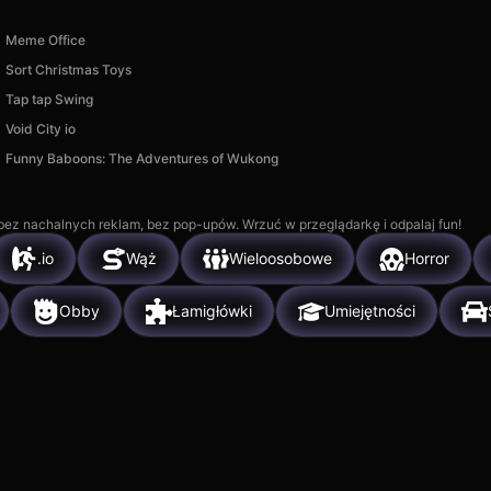
Meme Office
Sort Christmas Toys
Tap tap Swing
Void City io
Funny Baboons: The Adventures of Wukong
, bez nachalnych reklam, bez pop-upów. Wrzuć w przeglądarkę i odpalaj fun!
.io
Wąż
Wieloosobowe
Horror
Obby
Łamigłówki
Umiejętności