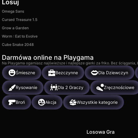
Losuj
Omega Sans
Cursed Treasure 1.5
Grow a Garden
Worm : Eat to Evolve
Cube Snake 2048
Darmówa online na Playgama
Na Playgama ogarniasz najświeższe i najlepsze gierki za friko. Bez ściągania
Śmieszne
Bezczynne
Dla Dziewczyn
Rysowanie
Dla 2 Graczy
Zręcznościowe
Broń
Akcja
Wszystkie kategorie
Losowa Gra