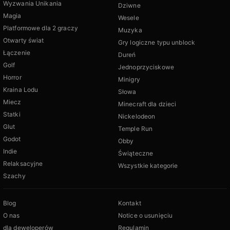
Wyzwania Unikania
Dziwne
Magia
Wesele
Platformowe dla 2 graczy
Muzyka
Otwarty świat
Gry logiczne typu unblock
Łączenie
Dureń
Golf
Jednoprzyciskowe
Horror
Minigry
Kraina Lodu
Słowa
Miecz
Minecraft dla dzieci
Statki
Nickelodeon
Glut
Temple Run
Godot
Obby
Indie
Świąteczne
Relaksacyjne
Wszystkie kategorie
Szachy
Blog
Kontakt
O nas
Notice o usunięciu
dla deweloperów
Regulamin