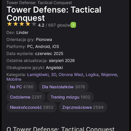
Tower Defense: Tactical Conquest
Tower Defense: Tactical
Conquest
★★★★★
4.2
/ 697 głosów
7
Dev:
Linder
Orientacja gry:
Pionowa
Platformy:
PC, Android, iOS
Data wydania:
czerwiec 2025
Ostatnia aktualizacja:
sierpień 2026
Obsługiwane języki:
Angielski
Kategoria:
Łamigłówki
,
3D
,
Obrona Wież
,
Logika
,
Wojenne
,
Mobilne
Komputerowe
Multiplayer
Na PC
4786
Dla Nastolatków
3076
5026
5172
Codzienne
2297
Trening mózgu
1902
Nieskończoność
2852
Zręcznościowe
2594
O Tower Defense: Tactical Conquest