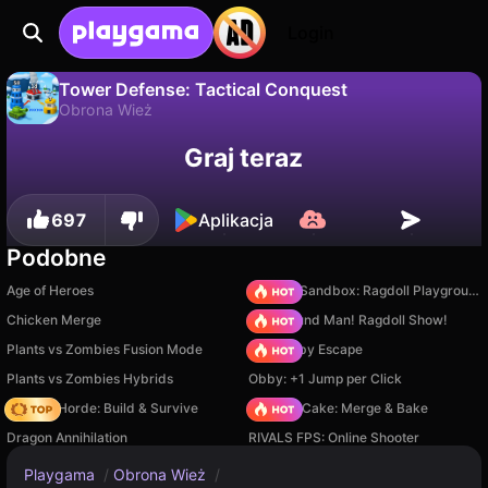
Login
Tower Defense: Tactical Conquest
Obrona Wież
Nie
Zapisz
Zapisz postępy!
Tower Defense: Tactical Conquest to darmowa gra obrona wież od Linder. Zagraj online na Playgama.
Graj teraz
697
Aplikacja
Podobne
Age of Heroes
Sprunki Sandbox: Ragdoll Playground Mode
Chicken Merge
Playground Man! Ragdoll Show!
Plants vs Zombies Fusion Mode
Your Obby Escape
Plants vs Zombies Hybrids
Obby: +1 Jump per Click
Zombie Horde: Build & Survive
Piece of Cake: Merge & Bake
Dragon Annihilation
RIVALS FPS: Online Shooter
Playgama
/
Obrona Wież
/