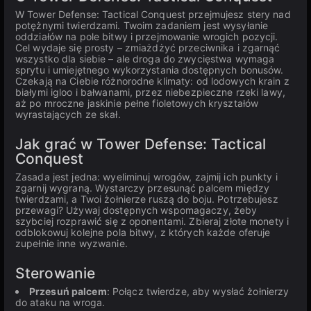
W Tower Defense: Tactical Conquest przejmujesz stery nad
potężnymi twierdzami. Twoim zadaniem jest wysyłanie
oddziałów na pole bitwy i przejmowanie wrogich pozycji.
Cel wydaje się prosty – zmiażdżyć przeciwnika i zgarnąć
wszystko dla siebie – ale droga do zwycięstwa wymaga
sprytu i umiejętnego wykorzystania dostępnych bonusów.
Czekają na Ciebie różnorodne klimaty: od lodowych krain z
białymi igloo i bałwanami, przez niebezpieczne rzeki lawy,
aż po mroczne jaskinie pełne fioletowych kryształów
wyrastających ze skał.
Jak grać w Tower Defense: Tactical
Conquest
Zasada jest jedna: wyeliminuj wrogów, zajmij ich punkty i
zgarnij wygraną. Wystarczy przesunąć palcem między
twierdzami, a Twoi żołnierze ruszą do boju. Potrzebujesz
przewagi? Używaj dostępnych wspomagaczy, żeby
szybciej rozprawić się z oponentami. Zbieraj złote monety i
odblokowuj kolejne pola bitwy, z których każde oferuje
zupełnie inne wyzwanie.
Sterowanie
Przesuń palcem
: Połącz twierdze, aby wysłać żołnierzy
do ataku na wroga.