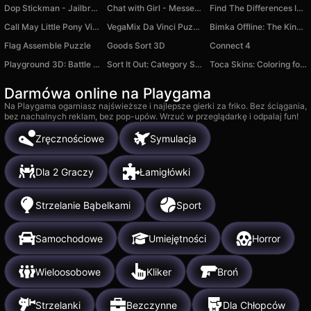
Dop Stickman - Jailbreak
Chat with Girl - Messenger Simulator
Find The Differences In The Pictures
Call May Little Pony Virus
VegaMix Da Vinci Puzzles
Bimka Offline: The King of Destruction cars
Flag Assemble Puzzle
Goods Sort 3D
Connect 4
Playground 3D: Battle Mod
Sort It Out: Category Sort
Toca Skins: Coloring for Girls
Darmówa online na Playgama
Na Playgama ogarniasz najświeższe i najlepsze gierki za friko. Bez ściągania,
bez nachalnych reklam, bez pop-upów. Wrzuć w przeglądarkę i odpalaj fun!
Zręcznościowe
Symulacja
Dla 2 Graczy
Łamigłówki
Strzelanie Bąbelkami
Sport
Samochodowe
Umiejętności
Horror
Wieloosobowe
Kliker
Broń
Strzelanki
Bezczynne
Dla Chłopców