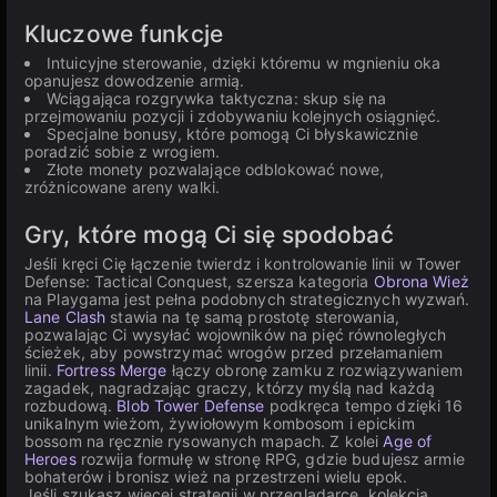
Kluczowe funkcje
Intuicyjne sterowanie, dzięki któremu w mgnieniu oka
opanujesz dowodzenie armią.
Wciągająca rozgrywka taktyczna: skup się na
przejmowaniu pozycji i zdobywaniu kolejnych osiągnięć.
Specjalne bonusy, które pomogą Ci błyskawicznie
poradzić sobie z wrogiem.
Złote monety pozwalające odblokować nowe,
zróżnicowane areny walki.
Gry, które mogą Ci się spodobać
Jeśli kręci Cię łączenie twierdz i kontrolowanie linii w Tower
Defense: Tactical Conquest, szersza kategoria
Obrona Wież
na Playgama jest pełna podobnych strategicznych wyzwań.
Lane Clash
stawia na tę samą prostotę sterowania,
pozwalając Ci wysyłać wojowników na pięć równoległych
ścieżek, aby powstrzymać wrogów przed przełamaniem
linii.
Fortress Merge
łączy obronę zamku z rozwiązywaniem
zagadek, nagradzając graczy, którzy myślą nad każdą
rozbudową.
Blob Tower Defense
podkręca tempo dzięki 16
unikalnym wieżom, żywiołowym kombosom i epickim
bossom na ręcznie rysowanych mapach. Z kolei
Age of
Heroes
rozwija formułę w stronę RPG, gdzie budujesz armie
bohaterów i bronisz wież na przestrzeni wielu epok.
Jeśli szukasz więcej strategii w przeglądarce, kolekcja