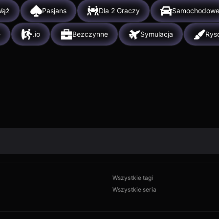
Wąż
Pasjans
Dla 2 Graczy
Samochodow
e
.io
Bezczynne
Symulacja
Rys
Wszystkie tagi
Wszystkie seria