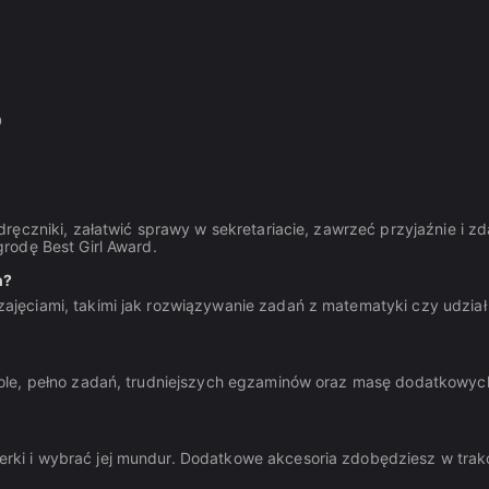
D
ręczniki, załatwić sprawy w sekretariacie, zawrzeć przyjaźnie i z
rodę Best Girl Award.
h?
jęciami, takimi jak rozwiązywanie zadań z matematyki czy udział
ole, pełno zadań, trudniejszych egzaminów oraz masę dodatkowyc
ki i wybrać jej mundur. Dodatkowe akcesoria zdobędziesz w trak