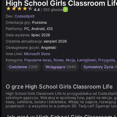
High School Girls Classroom Lif
★★★★★
4.4
/ 250 głosów
7
Dev:
CodesXpirit
Orientacja gry:
Pozioma
Platformy:
PC, Android, iOS
Data wydania:
lipiec 2026
Ostatnia aktualizacja:
sierpień 2026
Obsługiwane języki:
Angielski
Inne Linki:
Microsoft Store
Kategoria:
Popularne teraz
,
Nowe
,
Akcja
,
Łamigłówki
,
Przygoda
,
Proste
Przygodowe
Codzienne
2309
Wciągające
2940
Symulatory Życia
4
1573
Akcji
255
O grze High School Girls Classroom Life
High School Girls Classroom Life to przygodówka od CodesXpiri
szkolnym gąszczu. Wskakuj w sportową furę, pędź na lekcje, ga
klasy, cafeteria, boisko i biblioteka. Wbijaj na zajęcia, rozwiąz
projektach – a wszystko to w pełnym 3D. Twój cel? Zgarnąć tytu