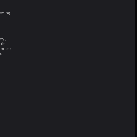
wolną
ny,
nie
 domek
u.