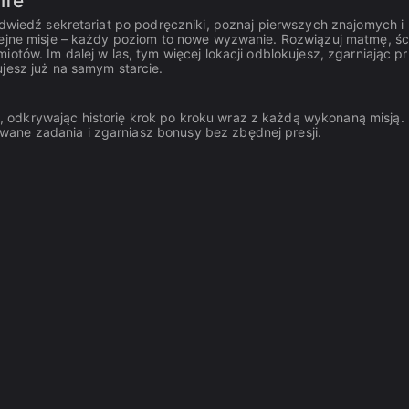
ife
odwiedź sekretariat po podręczniki, poznaj pierwszych znajomych i
lejne misje – każdy poziom to nowe wyzwanie. Rozwiązuj matmę, ści
otów. Im dalej w las, tym więcej lokacji odblokujesz, zgarniając p
jesz już na samym starcie.
y, odkrywając historię krok po kroku wraz z każdą wykonaną misją.
rowane zadania i zgarniasz bonusy bez zbędnej presji.