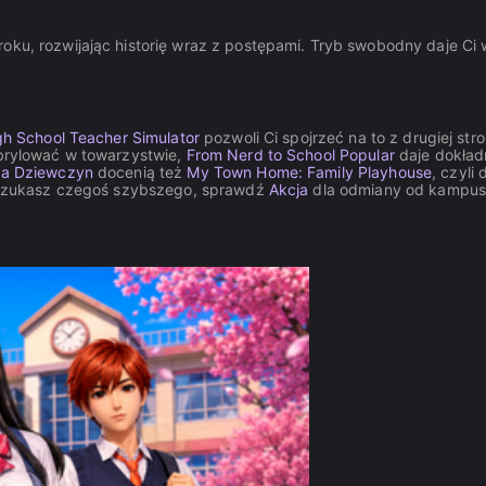
roku, rozwijając historię wraz z postępami. Tryb swobodny daje Ci 
gh School Teacher Simulator
pozwoli Ci spojrzeć na to z drugiej stro
 brylować w towarzystwie,
From Nerd to School Popular
daje dokład
la Dziewczyn
docenią też
My Town Home: Family Playhouse
, czyli
li szukasz czegoś szybszego, sprawdź
Akcja
dla odmiany od kampus