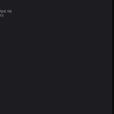
gaj się
rzy