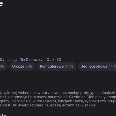
e
Symulacja
,
Dla Dziewczyn
,
Quiz
,
3D
08
Urocze
848
Komputerowe
5173
Jednoosobowe
414
t, w której wchodzisz w buty nowej uczennicy próbującej odnaleźć
rnij legitymację i poznawaj nauczycieli. Czeka na Ciebie cały kamp
uj quizy, bierz udział w dniu sportu, lekcjach tańca, rysunku czy gr
ł Best Girl Award i zostać najlepszą uczennicą w szkole.