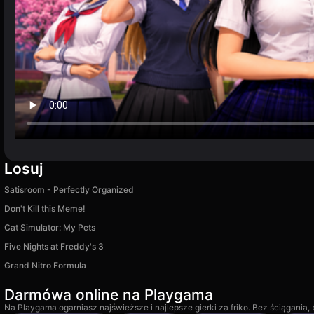
Losuj
Satisroom - Perfectly Organized
Don't Kill this Meme!
Cat Simulator: My Pets
Five Nights at Freddy's 3
Grand Nitro Formula
Darmówa online na Playgama
Na Playgama ogarniasz najświeższe i najlepsze gierki za friko. Bez ściągania