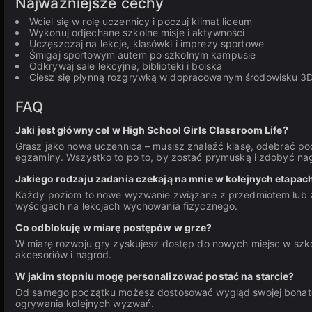
Najważniejsze cechy
Wciel się w rolę uczennicy i poczuj klimat liceum
Wykonuj odjechane szkolne misje i aktywności
Uczęszczaj na lekcje, klasówki i imprezy sportowe
Śmigaj sportowym autem po szkolnym kampusie
Odkrywaj sale lekcyjne, biblioteki i boiska
Ciesz się płynną rozgrywką w dopracowanym środowisku 3
FAQ
Jaki jest główny cel w High School Girls Classroom Life?
Grasz jako nowa uczennica – musisz znaleźć klasę, odebrać pod
egzaminy. Wszystko to po to, by zostać prymuską i zdobyć nag
Jakiego rodzaju zadania czekają na mnie w kolejnych etapac
Każdy poziom to nowe wyzwanie związane z przedmiotem lub za
wyścigach na lekcjach wychowania fizycznego.
Co odblokuję w miarę postępów w grze?
W miarę rozwoju gry zyskujesz dostęp do nowych miejsc w szk
akcesoriów i nagród.
W jakim stopniu mogę personalizować postać na starcie?
Od samego początku możesz dostosować wygląd swojej bohater
ogrywania kolejnych wyzwań.