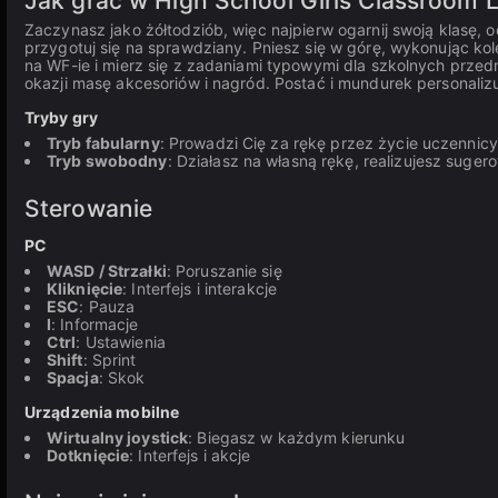
Jak grać w High School Girls Classroom L
Zaczynasz jako żółtodziób, więc najpierw ogarnij swoją klasę, 
przygotuj się na sprawdziany. Pniesz się w górę, wykonując ko
na WF-ie i mierz się z zadaniami typowymi dla szkolnych przedmi
okazji masę akcesoriów i nagród. Postać i mundurek personalizu
Tryby gry
Tryb fabularny
: Prowadzi Cię za rękę przez życie uczennic
Tryb swobodny
: Działasz na własną rękę, realizujesz suge
Sterowanie
PC
WASD / Strzałki
: Poruszanie się
Kliknięcie
: Interfejs i interakcje
ESC
: Pauza
I
: Informacje
Ctrl
: Ustawienia
Shift
: Sprint
Spacja
: Skok
Urządzenia mobilne
Wirtualny joystick
: Biegasz w każdym kierunku
Dotknięcie
: Interfejs i akcje