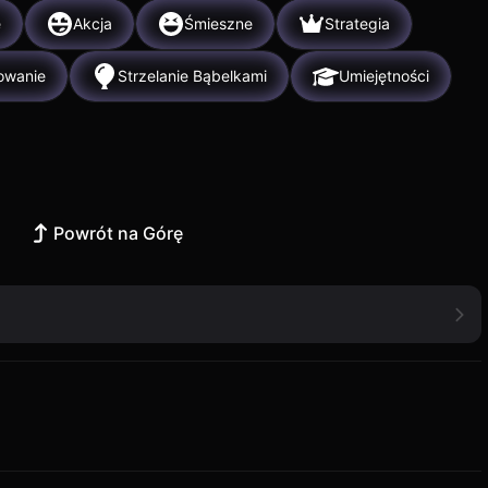
e
Akcja
Śmieszne
Strategia
owanie
Strzelanie Bąbelkami
Umiejętności
Powrót na Górę