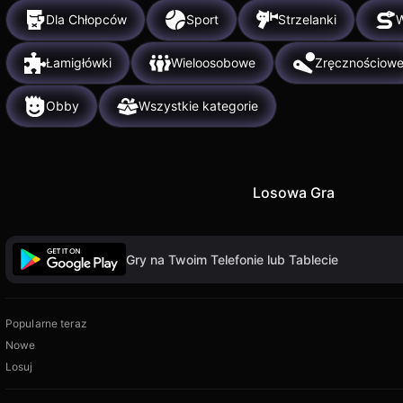
Dla Chłopców
Sport
Strzelanki
Łamigłówki
Wieloosobowe
Zręcznościow
Obby
Wszystkie kategorie
Losowa Gra
Gry na Twoim Telefonie lub Tablecie
Popularne teraz
Nowe
Losuj