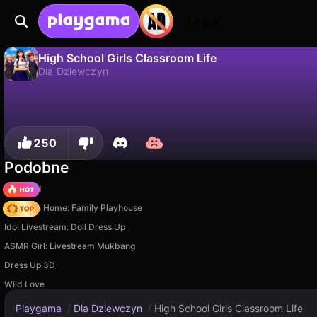
Login
High School Girls Classroom Life
Dla Dziewczyn
Nie
Zapisz
Zapisz postępy!
High School Girls Classroom Life to darmowa gra dla dziewczyn od CodesXpirit. Zagraj online na Playgama.
250
Podobne
TB World
My Town Home: Family Playhouse
Idol Livestream: Doll Dress Up
ASMR Girl: Livestream Mukbang
Dress Up 3D
Wild Love
Playgama
/
Dla Dziewczyn
/
High School Girls Classroom Life