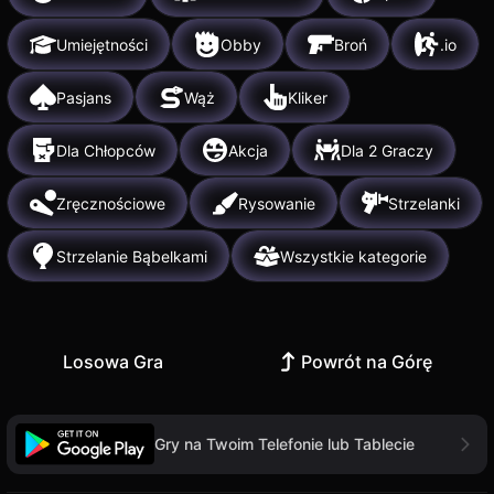
Umiejętności
Obby
Broń
.io
Pasjans
Wąż
Kliker
Dla Chłopców
Akcja
Dla 2 Graczy
Zręcznościowe
Rysowanie
Strzelanki
Strzelanie Bąbelkami
Wszystkie kategorie
Losowa Gra
Powrót na Górę
Gry na Twoim Telefonie lub Tablecie