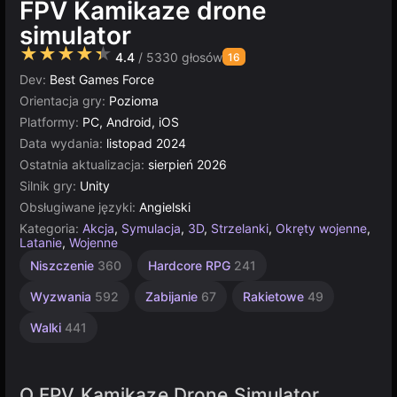
FPV Kamikaze drone
simulator
★★★★★
4.4
/ 5330 głosów
16
Dev:
Best Games Force
Orientacja gry:
Pozioma
Platformy:
PC, Android, iOS
Data wydania:
listopad 2024
Ostatnia aktualizacja:
sierpień 2026
Silnik gry:
Unity
Obsługiwane języki:
Angielski
Kategoria:
Akcja
,
Symulacja
,
3D
,
Strzelanki
,
Okręty wojenne
,
Latanie
,
Wojenne
Zręcznościowe
Helikoptery
Indie
Lotnictwo
Otwarty
Unity
Niszczenie
360
Hardcore RPG
241
1219
online
świat
53
51
2594
3175
382
Wyzwania
592
Zabijanie
67
Rakietowe
49
Walki
441
O FPV Kamikaze Drone Simulator