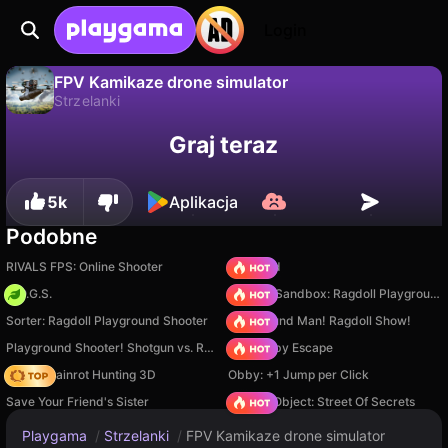
Login
FPV Kamikaze drone simulator
Strzelanki
Nie
Zapisz
Zapisz postępy!
FPV Kamikaze drone simulator to darmowa gra strzelanki od Best Games Force. Zagraj online na Playgama.
Graj teraz
5k
Aplikacja
Podobne
RIVALS FPS: Online Shooter
TB World
H.O.G.S.
Sprunki Sandbox: Ragdoll Playground Mode
Sorter: Ragdoll Playground Shooter
Playground Man! Ragdoll Show!
Playground Shooter! Shotgun vs. Ragdolls!
Your Obby Escape
Italian Brainrot Hunting 3D
Obby: +1 Jump per Click
Save Your Friend's Sister
Hidden Object: Street Of Secrets
Playgama
/
Strzelanki
/
FPV Kamikaze drone simulator