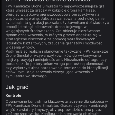
FPV Kamikaze Drone Simulator to najnowocześniejsza gra,
która umieszcza graczy w kokpicie drona kamikaze,
oferując wyjątkową pierwszoosobową perspektywę na
współczesną wojnę. Jako zaawansowana technologicznie
symulacja, ta gra akcji pozwala użytkownikom doświadczyć
emocji i strategii pilotowania drona bojowego w
wciągających środowiskach. Gra obiecuje niezrównane
dynamiczne wrażenia, w których gracze angażują się w
strategiczne niszczenie za pomocą wyrafinowanych
ładunków kształtowych, zrzucania granatów i możliwości
widzenia w nocy.
Podkreślając realizm i planowanie taktyczne, FPV Kamikaze
Drone Simulator wzywa użytkowników do wykonywania
misji z precyzją i umiejętnościami. Niezależnie od tego, czy
poruszasz się po terytorium wroga pod osłoną ciemności,
czy wykorzystujesz obrazowanie termiczne do identyfikacji
celów, symulacja zapewnia ekscytujące wrażenia z
symulatora wojskowego.
Jak grać
Kontrole
Opanowanie kontroli ma kluczowe znaczenie dla sukcesu w
FPV Kamikaze Drone Simulator. Gracze używają kombinacji
wejść klawiatury i myszy, aby poprowadzić drona przez
złożone środowiska. Konfiguracja sterowania obejmuje: