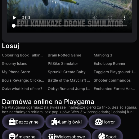
Losuj
Colouring book Talking Tom
Brain Rotted Game
Mahjong 3
Groomy Island
PitBike Simulator
Echo Loop Runner
My Phone Store
Sprunki: Create Baby
Fugglers Playground: Infection Mod
Bou's Revange: Clicker Horror
Battle of the Maycraft Ragdolls
Shooter commandos
Quiz: what kind of car?
Obby: Run and Jump for the Brainrots!
Enchanted Forest Harvest
Darmówa online na Playgama
Na Playgama ogarniasz najświeższe i najlepsze gierki za friko. Bez ściągania,
bez nachalnych reklam, bez pop-upów. Wrzuć w przeglądarkę i odpalaj fun!
Bezczynne
Łamigłówki
Horror
Śmieszne
Wieloosobowe
Sport