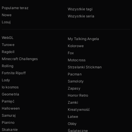
Popularne teraz
Wszystkie tagi
Nowe
Wszystkie seria
Losuj
WebGL
My Talking Angela
Turowe
Kolorowe
Ragdoll
Fox
Minecraft Challenges
Motocross
Rolling
Strzelanki Stickman
Fortnite Ripoff
Pacman
Lody
Samoloty
Io kosmos
Zapasy
Geometria
Horror Retro
Pamięć
Zamki
Halloween
Kreatywność
Samuraj
Łatwe
Pianino
Obby
Skakanie
Świąteczne