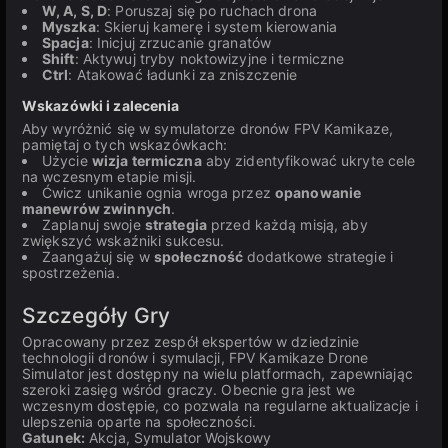
W, A, S, D
: Poruszaj się po ruchach drona
Myszka
: Skieruj kamerę i system kierowania
Spacja
: Inicjuj zrzucanie granatów
Shift
: Aktywuj tryby noktowizyjne i termiczne
Ctrl
: Atakować ładunki za zniszczenie
Wskazówki i zalecenia
Aby wyróżnić się w symulatorze dronów FPV Kamikaze,
pamiętaj o tych wskazówkach:
Użycie
wizja termiczna
aby zidentyfikować ukryte cele
na wczesnym etapie misji.
Ćwicz unikanie ognia wroga przez
opanowanie
manewrów zwinnych
.
Zaplanuj swoje
strategia
przed każdą misją, aby
zwiększyć wskaźniki sukcesu.
Zaangażuj się w
społeczność
dodatkowe strategie i
spostrzeżenia.
Szczegóły Gry
Opracowany przez zespół ekspertów w dziedzinie
technologii dronów i symulacji, FPV Kamikaze Drone
Simulator jest dostępny na wielu platformach, zapewniając
szeroki zasięg wśród graczy. Obecnie gra jest we
wczesnym dostępie, co pozwala na regularne aktualizacje i
ulepszenia oparte na społeczności.
Gatunek:
Akcja, Symulator Wojskowy