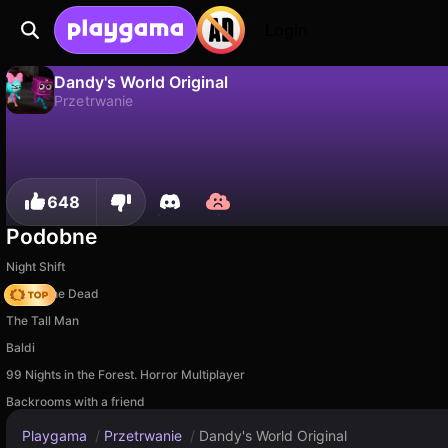
Login
Dandy's World Original
Przetrwanie
Dandy's World Original to darmowa gra przetrwanie od ShlyapaStudio. Zagraj online na Playgama.
Nie
Zapisz
Zapisz postępy!
648
Podobne
Night Shift
Rise of the Dead
The Tall Man
Baldi
99 Nights in the Forest. Horror Multiplayer
Backrooms with a friend
Playgama
/
Przetrwanie
/
Dandy's World Original