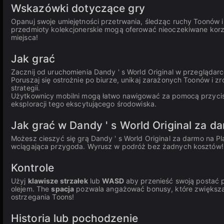
Wskazówki dotyczące gry
Opanuj swoje umiejętności przetrwania, śledząc ruchy Toonów i
przedmioty kolekcjonerskie mogą oferować nieoczekiwane korz
miejsca!
Jak grać
Zacznij od uruchomienia Dandy ' s World Original w przeglądar
Poruszaj się ostrożnie po biurze, unikaj zarażonych Toonów i 
strategii.
Użytkownicy mobilni mogą łatwo nawigować za pomocą przyci
eksploracji tego ekscytującego środowiska.
Jak grać w Dandy ' s World Original za d
Możesz cieszyć się grą Dandy ' s World Original za darmo na 
wciągająca przygoda. Wyrusz w podróż bez żadnych kosztów!
Kontrole
Użyj
klawisze strzałek
lub
WASD
aby przenieść swoją postać p
olejem. The
spacja
pozwala angażować bonusy, które zwiększa
ostrzegania Toons!
Historia lub pochodzenie