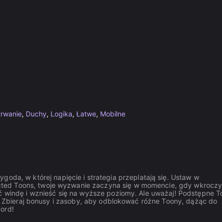
trwanie
,
Duchy
,
Logika
,
Łatwe
,
Mobilne
ygoda, w której napięcie i strategia przeplatają się. Ustaw w
ted Toons, twoje wyzwanie zaczyna się w momencie, gdy wkroczy
ić windę i wznieść się na wyższe poziomy. Ale uważaj! Podstępne 
ji. Zbieraj bonusy i zasoby, aby odblokować różne Toony, dążąc do
ord!