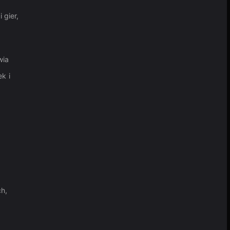
 gier,
wia
k i
ch,