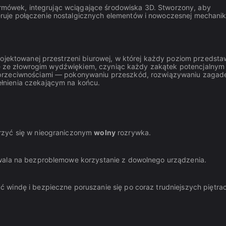
formówek, integrując wciągające środowiska 3D. Stworzony, aby
uje połączenie nostalgicznych elementów i nowoczesnej mechaniki
rojektowanej przestrzeni biurowej, w której każdy poziom przedsta
tuje ze złowrogim wydźwiękiem, czyniąc każdy zakątek potencjalnym
 przeciwnościami — pokonywaniu przeszkód, rozwiązywaniu zagade
łnienia czekającym na końcu.
rzyć się w nieograniczonym
wolny
rozrywka.
zwala na bezproblemowe korzystanie z dowolnego urządzenia.
 windę i bezpieczne poruszanie się po coraz trudniejszych piętra