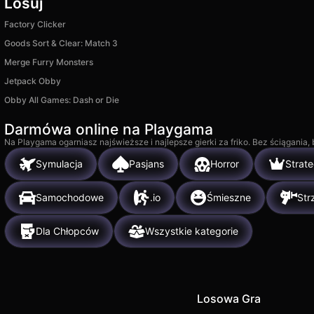
Losuj
Factory Clicker
Goods Sort & Clear: Match 3
Merge Furry Monsters
Jetpack Obby
Obby All Games: Dash or Die
Darmówa online na Playgama
Na Playgama ogarniasz najświeższe i najlepsze gierki za friko. Bez ściągania
Symulacja
Pasjans
Horror
Strate
Samochodowe
.io
Śmieszne
Str
Dla Chłopców
Wszystkie kategorie
Losowa Gra