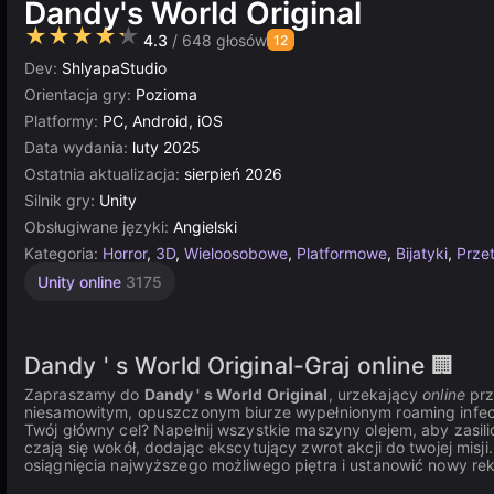
Dandy's World Original
★★★★★
4.3
/ 648 głosów
12
Dev:
ShlyapaStudio
Orientacja gry:
Pozioma
Platformy:
PC, Android, iOS
Data wydania:
luty 2025
Ostatnia aktualizacja:
sierpień 2026
Silnik gry:
Unity
Obsługiwane języki:
Angielski
Kategoria:
Horror
,
3D
,
Wieloosobowe
,
Platformowe
,
Bijatyki
,
Prze
Unity online
3175
Dandy ' s World Original-Graj online 🏢
Zapraszamy do
Dandy ' s World Original
, urzekający
online
prz
niesamowitym, opuszczonym biurze wypełnionym roaming infec
Twój główny cel? Napełnij wszystkie maszyny olejem, aby zasil
czają się wokół, dodając ekscytujący zwrot akcji do twojej mis
osiągnięcia najwyższego możliwego piętra i ustanowić nowy rek