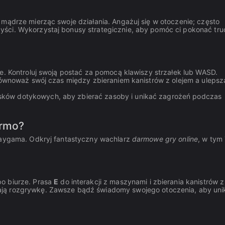
 mądrze mierząc swoje działania. Angażuj się w otoczenie; często
yści. Wykorzystaj bonusy strategicznie, aby pomóc ci pokonać tr
ce. Kontroluj swoją postać za pomocą klawiszy strzałek lub WASD.
zrównoważ swój czas między zbieraniem kanistrów z olejem a uleps
sków dotykowych, aby zbierać zasoby i unikać zagrożeń podczas
armo?
Playgama. Odkryj fantastyczny wachlarz
darmowe gry online
, w tym
o biurze. Prasa
E
do interakcji z maszynami i zbierania kanistrów z
ją rozgrywkę. Zawsze bądź świadomy swojego otoczenia, aby uni