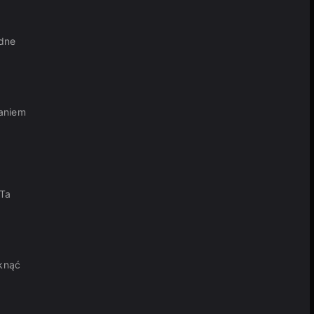
udne
zaniem
 Ta
knąć