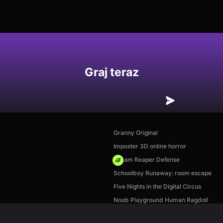
Graj teraz
Granny Original
Imposter 3D online horror
Dream Reaper Defense
Schoolboy Runaway: room escape
Five Nights in the Digital Circus
Noob Playground Human Ragdoll