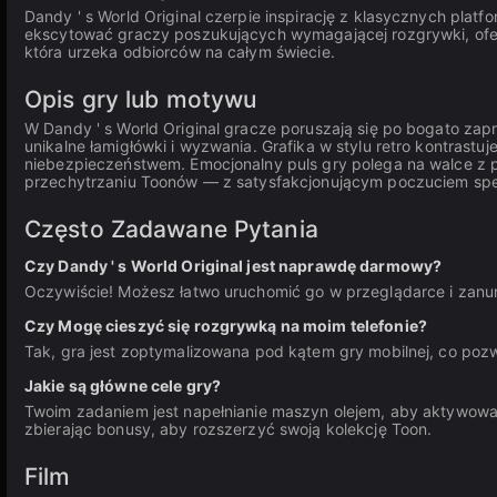
Dandy ' s World Original czerpie inspirację z klasycznych plat
ekscytować graczy poszukujących wymagającej rozgrywki, ofer
która urzeka odbiorców na całym świecie.
Opis gry lub motywu
W Dandy ' s World Original gracze poruszają się po bogato zap
unikalne łamigłówki i wyzwania. Grafika w stylu retro kontras
niebezpieczeństwem. Emocjonalny puls gry polega na walce z
przechytrzaniu Toonów — z satysfakcjonującym poczuciem spe
Często Zadawane Pytania
Czy Dandy ' s World Original jest naprawdę darmowy?
Oczywiście! Możesz łatwo uruchomić go w przeglądarce i zanu
Czy Mogę cieszyć się rozgrywką na moim telefonie?
Tak, gra jest zoptymalizowana pod kątem gry mobilnej, co po
Jakie są główne cele gry?
Twoim zadaniem jest napełnianie maszyn olejem, aby aktywować
zbierając bonusy, aby rozszerzyć swoją kolekcję Toon.
Film