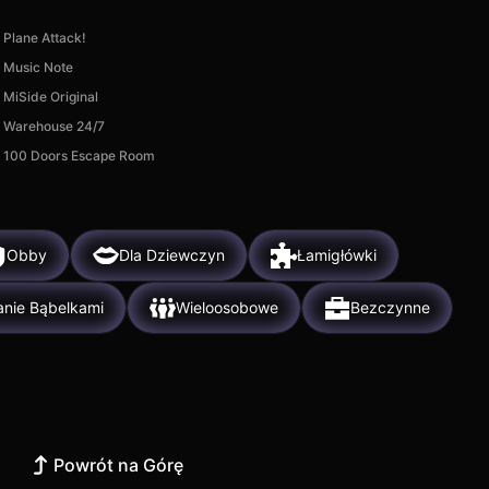
Plane Attack!
Music Note
MiSide Original
Warehouse 24/7
100 Doors Escape Room
Obby
Dla Dziewczyn
Łamigłówki
anie Bąbelkami
Wieloosobowe
Bezczynne
Powrót na Górę