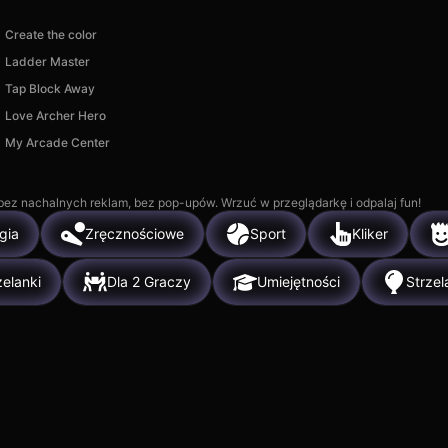
Create the color
Ladder Master
Tap Block Away
Love Archer Hero
My Arcade Center
, bez nachalnych reklam, bez pop-upów. Wrzuć w przeglądarkę i odpalaj fun!
gia
Zręcznościowe
Sport
Kliker
zelanki
Dla 2 Graczy
Umiejętności
Strzel