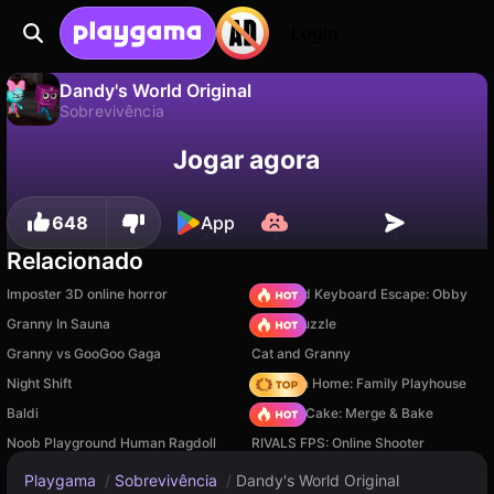
Login
Dandy's World Original
Sobrevivência
Não
Salvar
Salve o progresso!
Dandy's World Original é um jogo de sobrevivência gratuito de ShlyapaStudio. Jogue online na Playgama.
Jogar agora
648
App
Relacionado
Imposter 3D online horror
+1 Speed Keyboard Escape: Obby
Granny In Sauna
Arrow Puzzle
Granny vs GooGoo Gaga
Cat and Granny
Night Shift
My Town Home: Family Playhouse
Baldi
Piece of Cake: Merge & Bake
Noob Playground Human Ragdoll
RIVALS FPS: Online Shooter
Playgama
/
Sobrevivência
/
Dandy's World Original