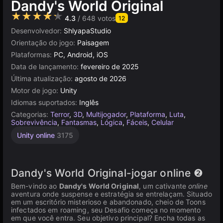
Dandy's World Original
★★★★★
4.3
/ 648 votos
12
Desenvolvedor:
ShlyapaStudio
Orientação do jogo:
Paisagem
Plataformas:
PC, Android, iOS
Data de lançamento:
fevereiro de 2025
Última atualização:
agosto de 2026
Motor de jogo:
Unity
Idiomas suportados:
Inglês
Categorias:
Terror
,
3D
,
Multijogador
,
Plataforma
,
Luta
,
Sobrevivência
,
Fantasmas
,
Lógica
,
Fáceis
,
Celular
Unity online
3175
Dandy's World Original-jogar online ❷
Bem-vindo ao
Dandy's World Original
, um cativante
online
aventura onde suspense e estratégia se entrelaçam. Situado
em um escritório misterioso e abandonado, cheio de Toons
infectados em roaming, seu Desafio começa no momento
em que você entra. Seu objetivo principal? Encha todas as