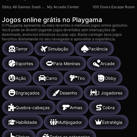
Obby All Games: Dash or Die
My Arcade Center
100 Doors Escape Room
Jogos online grátis no Playgama
O Playgama apresenta os mais recentes e melhores jogos online gratuitos.
Você pode se divertir jogando jogos divertidos sem interrupções de
downloads, anúncios intrusivos ou pop-ups. Basta carregar seus jogos
favoritos diretamente no seu navegador e aproveitar a experiência.
Terror
Simulação
Paciência
Esportes
Para Meninas
Arcade
Ação
Carro
Tiro
Obby
Engraçados
Desenho
2 Jogadores
Quebra-cabeças
Armas
Cobra
Habilidade
Multijogador
Estratégia
Clicker
Todas as categorias