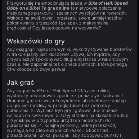
Przygotuj się na emocjonującą jazdę w
Bike of Hell: Speed
Obby on a Bike
! Ta
gra online
to nietypowe połączenie
klasycznego parkouru i szalonych wyścigów na rowerach.
Wskocz na swój rower i przetestuj swoje umiejętności w
pokonywaniu przeszkód i pułapek z maksymalną
prędkością! Czy jesteś gotowy na wyzwanie?
Wskazówki do gry
Aby osiągnąć najlepsze wyniki, wykorzystywanie
boosterów
w trakcie jazdy jest kluczowe! Używaj ich mądrze, aby
przyspieszyć i pokonywać długie dystanse w rekordowym
czasie. Nie zapominaj też o checkpointach, które pomogą
Ci w drodze do zwycięstwa!
Jak grać
Aby zagrać w
Bike of Hell: Speed Obby on a Bike
,
wystarczy postępować zgodnie z poniższymi krokami: 1.
Uruchom grę na swoim
komputerze
lub
telefonie
– dostęp
do gry jest możliwy w przeglądarce bez potrzeby
pobierania. 2. Wybierz tryb gry i gotowe! Już możesz
wsiadać na swój rower. 3. Użyj strzałek na klawiaturze (lub
przycisków w przypadku urządzeń mobilnych) do
poruszania się. 4. Kolejne poziomy, pełne przeszkód,
wymagają od Ciebie szybkich reakcji. Skocz nad
przeszkodami i unikaj pułapek, aby zdobywać punkty i