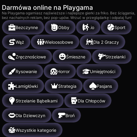
Darmówa online na Playgama
Na Playgama ogarniasz najświeższe i najlepsze gierki za friko. Bez ściągania,
bez nachalnych reklam, bez pop-upów. Wrzuć w przeglądarkę i odpalaj fun!
Bezczynne
Obby
.io
Sport
Wąż
Wieloosobowe
Dla 2 Graczy
Zręcznościowe
Śmieszne
Strzelanki
Rysowanie
Horror
Umiejętności
Łamigłówki
Strategia
Pasjans
Strzelanie Bąbelkami
Dla Chłopców
Dla Dziewczyn
Broń
Wszystkie kategorie