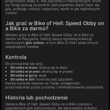
przechodzić dalej. 5. Nie zapomnij o checkpointach, które
są Twoją szansą na powrót, jeśli popełnisz błąd! Ciesz się
grą, próbując zdobyć najwyższy wynik w jak najkrótszym
czasie!
Jak grać w Bike of Hell: Speed Obby on
a Bike za darmo?
Możesz grać w
Bike of Hell: Speed Obby on a Bike
za
darmo na Playgama. Odkryj naszą ogromną kolekcję
darmowych
gier online
, w tym
Bike of Hell
i wiele innych
wspaniałych tytułów.
Kontrola
Do poruszania się użyj:
Strzałka w lewo:
skieruj się w lewo
Strzałka w prawo:
skieruj się w prawo
Strzałka w górę:
skok
Strzałka w dół:
kontrola nad zjazdami
Każda kontrola wpływa na Twoje umiejętności
przechodzenia przez poziomy i minimalizowania przeszkód.
Historia lub pochodzenie
Geneza
Bike of Hell: Speed Obby on a Bike
czerpie z
popularnych gier parkurowych, ale wprowadza unikalny