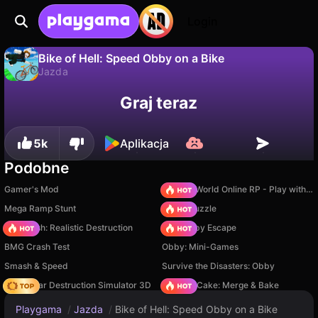
Login
Bike of Hell: Speed Obby on a Bike
Jazda
Nie
Zapisz
Zapisz postępy!
Bike of Hell: Speed Obby on a Bike to darmowa gra jazda od GingerPlay. Zagraj online na Playgama.
Graj teraz
5k
Aplikacja
Podobne
Gamer's Mod
Sprunki World Online RP - Play with Friends!
Mega Ramp Stunt
Arrow Puzzle
Car Crush: Realistic Destruction
Your Obby Escape
BMG Crash Test
Obby: Mini-Games
Smash & Speed
Survive the Disasters: Obby
Online Car Destruction Simulator 3D
Piece of Cake: Merge & Bake
Playgama
/
Jazda
/
Bike of Hell: Speed Obby on a Bike