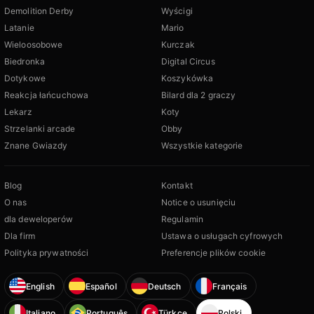
Demolition Derby
Wyścigi
Latanie
Mario
Wieloosobowe
Kurczak
Biedronka
Digital Circus
Dotykowe
Koszykówka
Reakcja łańcuchowa
Bilard dla 2 graczy
Lekarz
Koty
Strzelanki arcade
Obby
Znane Gwiazdy
Wszystkie kategorie
Blog
Kontakt
O nas
Notice o usunięciu
dla deweloperów
Regulamin
Dla firm
Ustawa o usługach cyfrowych
Polityka prywatności
Preferencje plików cookie
English
Español
Deutsch
Français
Italiano
Português
Türkçe
Polski