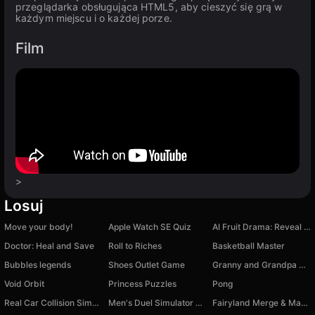
przeglądarka obsługująca HTML5, aby cieszyć się grą w
każdym miejscu i o każdej porze.
Film
>
Losuj
Move your body!
Apple Watch SE Quiz
AI Fruit Drama: Reveal All Scandals!
Doctor: Heal and Save
Roll to Riches
Basketball Master
Bubbles legends
Shoes Outlet Game
Granny and Grandpa Night Hunters
Void Orbit
Princess Puzzles
Pong
Real Car Collision Simulator
Men's Duel Simulator 3D
Fairyland Merge & Magic