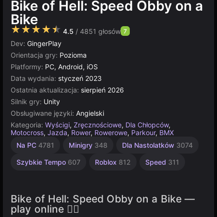
Bike of Hell: Speed Obby on a
Bike
★★★★★
4.5
/ 4851 głosów
7
Dev:
GingerPlay
Orientacja gry:
Pozioma
Platformy:
PC, Android, iOS
Data wydania:
styczeń 2023
Ostatnia aktualizacja:
sierpień 2026
Silnik gry:
Unity
Obsługiwane języki:
Angielski
Kategoria:
Wyścigi
,
Zręcznościowe
,
Dla Chłopców
,
Motocross
,
Jazda
,
Rower
,
Rowerowe
,
Parkour
,
BMX
Wyścigi
Zręcznościowe
Komputerowe
Jednoosobowe
Strategiczne
Rosyjskie
Multiplayer
Unity
Wyścigi
67
Dla
Na PC
4781
Minigry
348
Dla Nastolatków
3074
Rowerowe
Dzieci
online
obby
Drag
1796
5021
3569
5171
2593
4146
1480
3174
Racing
71
58
Szybkie Tempo
607
Roblox
812
Speed
311
213
Bike of Hell: Speed Obby on a Bike —
play online 🚴‍♂️