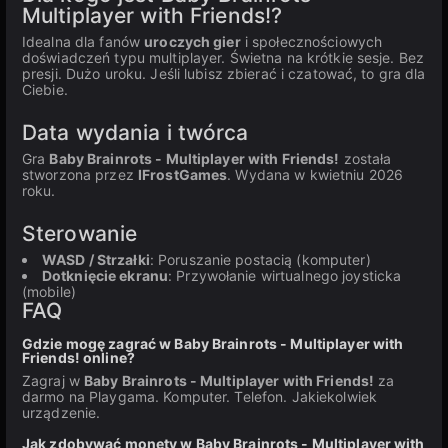
Multiplayer with Friends!?
Idealna dla fanów
uroczych gier
i społecznościowych
doświadczeń typu multiplayer. Świetna na krótkie sesje. Bez
presji. Dużo uroku. Jeśli lubisz zbierać i czatować, to gra dla
Ciebie.
Data wydania i twórca
Gra
Baby Brainrots - Multiplayer with Friends!
została
stworzona przez
IFrostGames
. Wydana w kwietniu 2026
roku.
Sterowanie
WASD / Strzałki
: Poruszanie postacią (komputer)
Dotknięcie ekranu
: Przywołanie wirtualnego joysticka
(mobile)
FAQ
Gdzie mogę zagrać w Baby Brainrots - Multiplayer with
Friends! online?
Zagraj w
Baby Brainrots - Multiplayer with Friends!
za
darmo na Playgama. Komputer. Telefon. Jakiekolwiek
urządzenie.
Jak zdobywać monety w Baby Brainrots - Multiplayer with