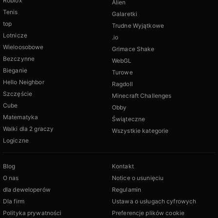
Roblox
Alien
Tenis
Galaretki
top
Trudne Wyjątkowe
Lotnicze
.io
Wieloosobowe
Grimace Shake
Bezczynne
WebGL
Bieganie
Turowe
Hello Neighbor
Ragdoll
Szczęście
Minecraft Challenges
Cube
Obby
Matematyka
Świąteczne
Walki dla 2 graczy
Wszystkie kategorie
Logiczne
Blog
Kontakt
O nas
Notice o usunięciu
dla deweloperów
Regulamin
Dla firm
Ustawa o usługach cyfrowych
Polityka prywatności
Preferencje plików cookie