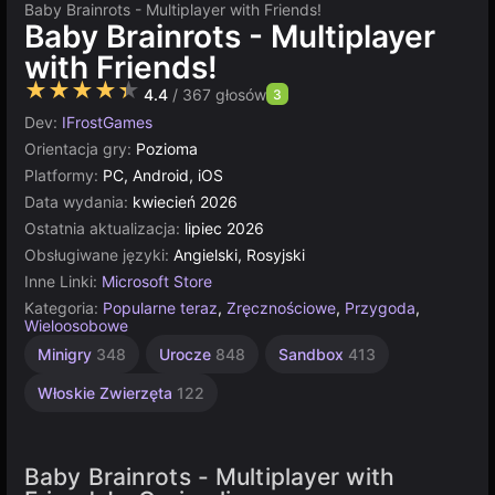
Baby Brainrots - Multiplayer with Friends!
Baby Brainrots - Multiplayer
with Friends!
★★★★★
4.4
/ 367 głosów
3
Dev:
IFrostGames
Orientacja gry:
Pozioma
Platformy:
PC, Android, iOS
Data wydania:
kwiecień 2026
Ostatnia aktualizacja:
lipiec 2026
Obsługiwane języki:
Angielski, Rosyjski
Inne Linki:
Microsoft Store
Kategoria:
Popularne teraz
,
Zręcznościowe
,
Przygoda
,
Wieloosobowe
Minigry
348
Urocze
848
Sandbox
413
Włoskie Zwierzęta
122
Baby Brainrots - Multiplayer with