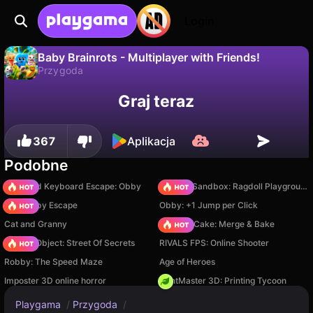
Login
Baby Brainrots - Multiplayer with Friends!
Przygoda
Nie
Zapisz
Zapisz postępy!
Baby Brainrots - Multiplayer with Friends! to darmowa gra przygoda od IFrostGames. Zagraj online na Playgama.
Graj teraz
367
Aplikacja
Podobne
+1 Speed Keyboard Escape: Obby
Sprunki Sandbox: Ragdoll Playground Mode
Your Obby Escape
Obby: +1 Jump per Click
Cat and Granny
Piece of Cake: Merge & Bake
Hidden Object: Street Of Secrets
RIVALS FPS: Online Shooter
Robby: The Speed Maze
Age of Heroes
Imposter 3D online horror
PrintMaster 3D: Printing Tycoon
Playgama
/
Przygoda
/