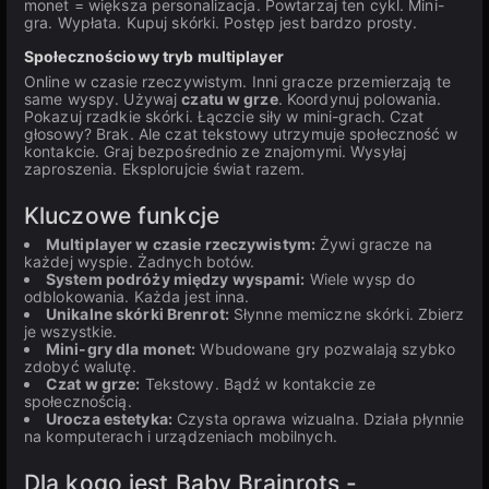
monet = większa personalizacja. Powtarzaj ten cykl. Mini-
gra. Wypłata. Kupuj skórki. Postęp jest bardzo prosty.
Społecznościowy tryb multiplayer
Online w czasie rzeczywistym. Inni gracze przemierzają te
same wyspy. Używaj
czatu w grze
. Koordynuj polowania.
Pokazuj rzadkie skórki. Łączcie siły w mini-grach. Czat
głosowy? Brak. Ale czat tekstowy utrzymuje społeczność w
kontakcie. Graj bezpośrednio ze znajomymi. Wysyłaj
zaproszenia. Eksplorujcie świat razem.
Kluczowe funkcje
Multiplayer w czasie rzeczywistym:
Żywi gracze na
każdej wyspie. Żadnych botów.
System podróży między wyspami:
Wiele wysp do
odblokowania. Każda jest inna.
Unikalne skórki Brenrot:
Słynne memiczne skórki. Zbierz
je wszystkie.
Mini-gry dla monet:
Wbudowane gry pozwalają szybko
zdobyć walutę.
Czat w grze:
Tekstowy. Bądź w kontakcie ze
społecznością.
Urocza estetyka:
Czysta oprawa wizualna. Działa płynnie
na komputerach i urządzeniach mobilnych.
Dla kogo jest Baby Brainrots -