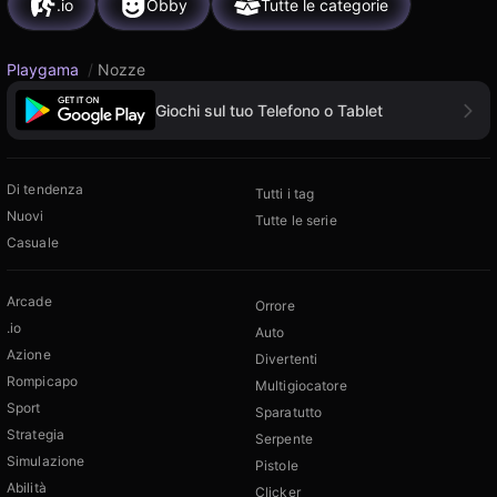
.io
Obby
Tutte le categorie
Playgama
/
Nozze
Giochi sul tuo Telefono o Tablet
Di tendenza
Tutti i tag
Nuovi
Tutte le serie
Casuale
Arcade
Orrore
.io
Auto
Azione
Divertenti
Rompicapo
Multigiocatore
Sport
Sparatutto
Strategia
Serpente
Simulazione
Pistole
Abilità
Clicker