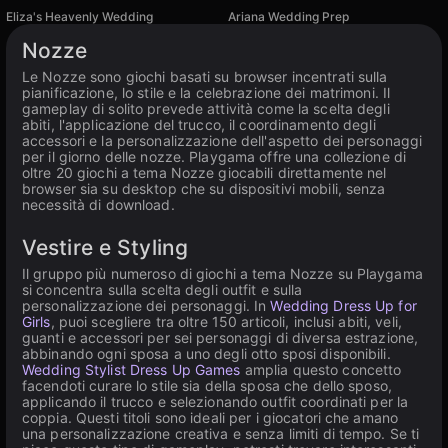
Eliza's Heavenly Wedding
Ariana Wedding Prep
Disponibile su PC, iOS
Disponibile su PC
Nozze
Le Nozze sono giochi basati su browser incentrati sulla
pianificazione, lo stile e la celebrazione dei matrimoni. Il
gameplay di solito prevede attività come la scelta degli
abiti, l'applicazione del trucco, il coordinamento degli
accessori e la personalizzazione dell'aspetto dei personaggi
per il giorno delle nozze. Playgama offre una collezione di
oltre 20 giochi a tema Nozze giocabili direttamente nel
browser sia su desktop che su dispositivi mobili, senza
necessità di download.
Vestire e Styling
Il gruppo più numeroso di giochi a tema Nozze su Playgama
si concentra sulla scelta degli outfit e sulla
personalizzazione dei personaggi. In
Wedding Dress Up for
Girls
, puoi scegliere tra oltre 150 articoli, inclusi abiti, veli,
guanti e accessori per sei personaggi di diversa estrazione,
abbinando ogni sposa a uno degli otto sposi disponibili.
Wedding Stylist Dress Up Games
amplia questo concetto
facendoti curare lo stile sia della sposa che dello sposo,
applicando il trucco e selezionando outfit coordinati per la
coppia. Questi titoli sono ideali per i giocatori che amano
una personalizzazione creativa e senza limiti di tempo. Se ti