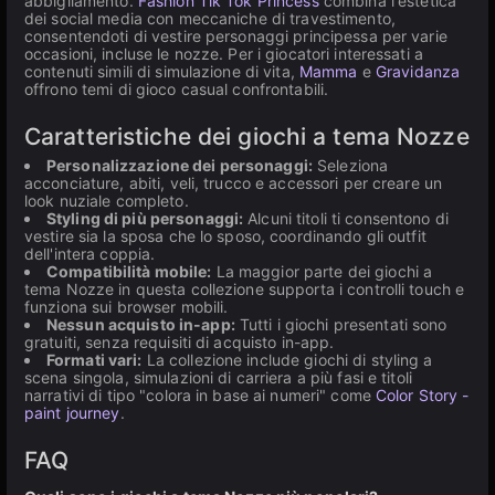
abbigliamento.
Fashion Tik Tok Princess
combina l'estetica
dei social media con meccaniche di travestimento,
consentendoti di vestire personaggi principessa per varie
occasioni, incluse le nozze. Per i giocatori interessati a
contenuti simili di simulazione di vita,
Mamma
e
Gravidanza
offrono temi di gioco casual confrontabili.
Caratteristiche dei giochi a tema Nozze
Personalizzazione dei personaggi:
Seleziona
acconciature, abiti, veli, trucco e accessori per creare un
look nuziale completo.
Styling di più personaggi:
Alcuni titoli ti consentono di
vestire sia la sposa che lo sposo, coordinando gli outfit
dell'intera coppia.
Compatibilità mobile:
La maggior parte dei giochi a
tema Nozze in questa collezione supporta i controlli touch e
funziona sui browser mobili.
Nessun acquisto in-app:
Tutti i giochi presentati sono
gratuiti, senza requisiti di acquisto in-app.
Formati vari:
La collezione include giochi di styling a
scena singola, simulazioni di carriera a più fasi e titoli
narrativi di tipo "colora in base ai numeri" come
Color Story -
paint journey
.
FAQ