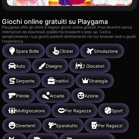
Giochi online gratuiti su Playgama
Playgama offre gli ultimi e migliori giochi online gratuiti. Puoi divertirti senza
interruzioni da download, pubblicità invadenti o pop-up. Carica
semplicemente i tuoi giochi preferiti direttamente nel tuo browser web e goditi
l'esperienza.
Spara Bolle
Clicker
Simulazione
Auto
Disegno
2 Giocatori
Serpente
Inattivi
Strategia
Pistole
Arcade
Azione
Multigiocatore
Per Ragazze
Sport
Divertenti
Sparatutto
Per Ragazzi