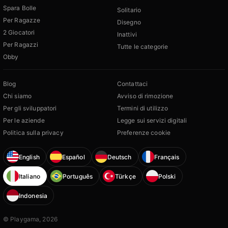
Spara Bolle
Solitario
Per Ragazze
Disegno
2 Giocatori
Inattivi
Per Ragazzi
Tutte le categorie
Obby
Blog
Contattaci
Chi siamo
Avviso di rimozione
Per gli sviluppatori
Termini di utilizzo
Per le aziende
Legge sui servizi digitali
Politica sulla privacy
Preferenze cookie
English
Español
Deutsch
Français
Italiano
Português
Türkçe
Polski
Indonesia
© Playgama, 2026