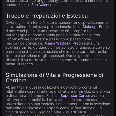
piace questo tipo di gameplay, potresti trovare interessanti
anche i titoli in
San Valentino
.
Trucco e Preparazione Estetica
Diversi giochi a tema Nozze si concentrano specificamente
sulla routine di bellezza pre-cerimonia.
Insta Makeup: Bride
ti mette nei panni di un truccatore che prepara un
personaggio di nome Sophia per il suo matrimonio, con
l'applicazione cosmetica passo dopo passo come
meccanica principale.
Ariana Wedding Prep
segue una
struttura simile, guidando un personaggio famoso attraverso
una routine di bellezza nuziale che include cura della pelle,
trucco e selezione degli accessori. Questi giochi sono
disponibili su desktop e utilizzano controlli punta e clicca o
basati sul tocco.
Simulazione di Vita e Progressione di
Carriera
Alcuni titoli in questa collezione incorporano contenuti
relativi alle nozze all'interno di strutture di simulazione di vita
o di carriera più ampie.
Fashion Superstar Career
avanza
attraverso molteplici fasi della vita — da studentessa
universitaria a supermodella, fino a sposa — con la selezione
dell'abito da sposa che appare come la fase finale di un
ciclo di gioco più lungo con oltre 700 articoli di