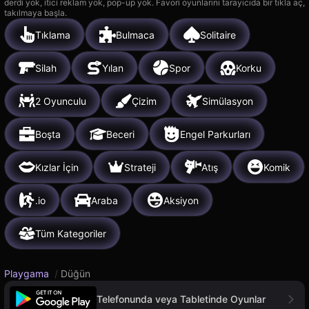
derdi yok, itici reklam yok, pop-up yok. Favori oyunlarını tarayıcıda bir tıkla aç,
takılmaya başla.
Tıklama
Bulmaca
Solitaire
Silah
Yılan
Spor
Korku
2 Oyunculu
Çizim
Simülasyon
Boşta
Beceri
Engel Parkurları
Kızlar İçin
Strateji
Atış
Komik
.io
Araba
Aksiyon
Tüm Kategoriler
Playgama
/
Düğün
Telefonunda veya Tabletinde Oyunlar