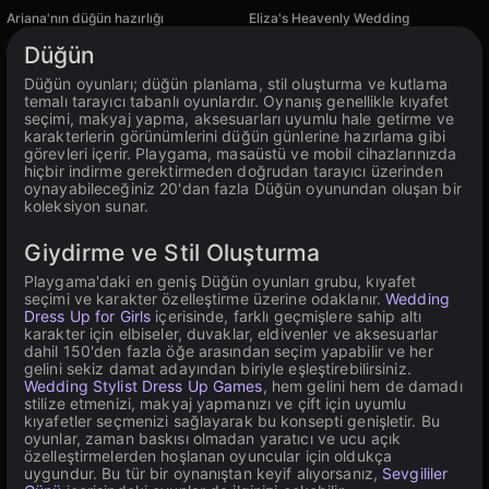
Ariana'nın düğün hazırlığı
Eliza's Heavenly Wedding
PC platformunda mevcut
PC, iOS platformunda
Düğün
mevcut
Düğün oyunları; düğün planlama, stil oluşturma ve kutlama
temalı tarayıcı tabanlı oyunlardır. Oynanış genellikle kıyafet
seçimi, makyaj yapma, aksesuarları uyumlu hale getirme ve
karakterlerin görünümlerini düğün günlerine hazırlama gibi
görevleri içerir. Playgama, masaüstü ve mobil cihazlarınızda
hiçbir indirme gerektirmeden doğrudan tarayıcı üzerinden
oynayabileceğiniz 20'dan fazla Düğün oyunundan oluşan bir
koleksiyon sunar.
Giydirme ve Stil Oluşturma
Playgama'daki en geniş Düğün oyunları grubu, kıyafet
seçimi ve karakter özelleştirme üzerine odaklanır.
Wedding
Dress Up for Girls
içerisinde, farklı geçmişlere sahip altı
karakter için elbiseler, duvaklar, eldivenler ve aksesuarlar
dahil 150'den fazla öğe arasından seçim yapabilir ve her
gelini sekiz damat adayından biriyle eşleştirebilirsiniz.
Wedding Stylist Dress Up Games
, hem gelini hem de damadı
stilize etmenizi, makyaj yapmanızı ve çift için uyumlu
kıyafetler seçmenizi sağlayarak bu konsepti genişletir. Bu
oyunlar, zaman baskısı olmadan yaratıcı ve ucu açık
özelleştirmelerden hoşlanan oyuncular için oldukça
uygundur. Bu tür bir oynanıştan keyif alıyorsanız,
Sevgililer