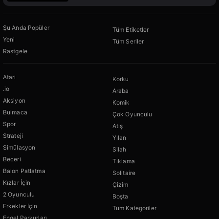
Şu Anda Popüler
Tüm Etiketler
Yeni
Tüm Seriler
Rastgele
Atari
Korku
.io
Araba
Aksiyon
Komik
Bulmaca
Çok Oyunculu
Spor
Atış
Strateji
Yılan
Simülasyon
Silah
Beceri
Tıklama
Balon Patlatma
Solitaire
Kızlar İçin
Çizim
2 Oyunculu
Boşta
Erkekler İçin
Tüm Kategoriler
Engel Parkurları