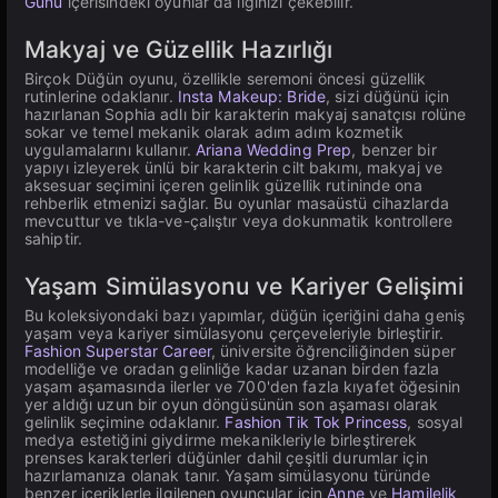
Günü
içerisindeki oyunlar da ilginizi çekebilir.
Makyaj ve Güzellik Hazırlığı
Birçok Düğün oyunu, özellikle seremoni öncesi güzellik
rutinlerine odaklanır.
Insta Makeup: Bride
, sizi düğünü için
hazırlanan Sophia adlı bir karakterin makyaj sanatçısı rolüne
sokar ve temel mekanik olarak adım adım kozmetik
uygulamalarını kullanır.
Ariana Wedding Prep
, benzer bir
yapıyı izleyerek ünlü bir karakterin cilt bakımı, makyaj ve
aksesuar seçimini içeren gelinlik güzellik rutininde ona
rehberlik etmenizi sağlar. Bu oyunlar masaüstü cihazlarda
mevcuttur ve tıkla-ve-çalıştır veya dokunmatik kontrollere
sahiptir.
Yaşam Simülasyonu ve Kariyer Gelişimi
Bu koleksiyondaki bazı yapımlar, düğün içeriğini daha geniş
yaşam veya kariyer simülasyonu çerçeveleriyle birleştirir.
Fashion Superstar Career
, üniversite öğrenciliğinden süper
modelliğe ve oradan gelinliğe kadar uzanan birden fazla
yaşam aşamasında ilerler ve 700'den fazla kıyafet öğesinin
yer aldığı uzun bir oyun döngüsünün son aşaması olarak
gelinlik seçimine odaklanır.
Fashion Tik Tok Princess
, sosyal
medya estetiğini giydirme mekanikleriyle birleştirerek
prenses karakterleri düğünler dahil çeşitli durumlar için
hazırlamanıza olanak tanır. Yaşam simülasyonu türünde
benzer içeriklerle ilgilenen oyuncular için
Anne
ve
Hamilelik