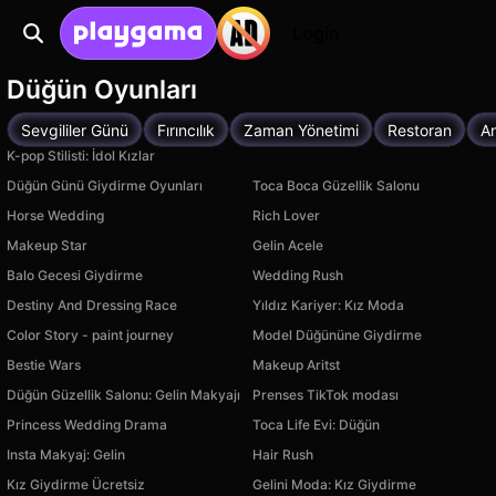
Login
Düğün Oyunları
Sevgililer Günü
Fırıncılık
Zaman Yönetimi
Restoran
A
K-pop Stilisti: İdol Kızlar
Düğün Günü Giydirme Oyunları
Toca Boca Güzellik Salonu
Horse Wedding
Rich Lover
Makeup Star
Gelin Acele
Balo Gecesi Giydirme
Wedding Rush
Destiny And Dressing Race
Yıldız Kariyer: Kız Moda
Color Story - paint journey
Model Düğününe Giydirme
Bestie Wars
Makeup Aritst
Düğün Güzellik Salonu: Gelin Makyajı
Prenses TikTok modası
Princess Wedding Drama
Toca Life Evi: Düğün
Insta Makyaj: Gelin
Hair Rush
Kız Giydirme Ücretsiz
Gelini Moda: Kız Giydirme