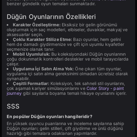
benzer gündelik oyun temaları sunmaktadır.
Düğün Oyunlarının Özellikleri
Karakter Özelleştirme:
Eksiksiz bir gelin görünümü
oluşturmak için saç modelleri, elbiseler, duvaklar, makyaj ve
aksesuarlar seçin.
Çoklu Karakter Stilize Etme:
Bazı oyunlar, hem gelini
hem de damadı giydirmenize ve çift için uyumlu kıyafetler
seçmenize olanak tanır.
Mobil Uyumluluk:
Bu koleksiyondaki Düğün oyunlarının
çoğu dokunmatik kontrolleri destekler ve mobil tarayıcılarda
çalışır.
Uygulama İçi Satın Alma Yok:
Öne çıkan tüm oyunlar,
uygulama içi satın alma gereksinimi olmadan ücretsiz olarak
oynanabilir.
Çeşitli Formatlar:
Koleksiyon, tek sahneli stil oyunlarını,
çok aşamalı kariyer simülasyonlarını ve
Color Story - paint
journey
gibi sayılarla boyama temalı hikaye oyunlarını içerir.
SSS
En popüler Düğün oyunları hangileridir?
En yüksek oyuncu puanlarına ve inceleme sayılarına sahip
Düğün oyunları; gelin stilleri, çift giydirme ve ünlü düğünü
hazırlığı gibi temalara odaklanan yapımlardır.