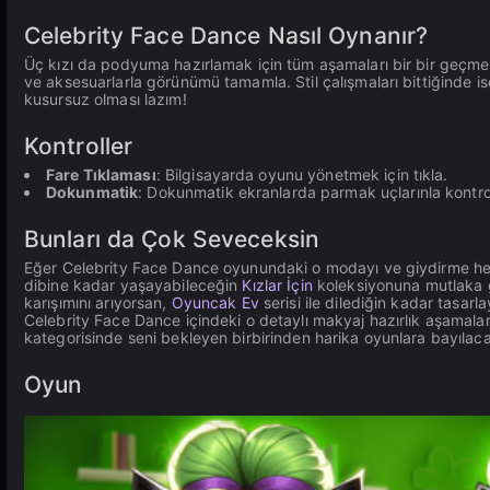
Celebrity Face Dance Nasıl Oynanır?
Üç kızı da podyuma hazırlamak için tüm aşamaları bir bir geçmen 
ve aksesuarlarla görünümü tamamla. Stil çalışmaları bittiğinde 
kusursuz olması lazım!
Kontroller
Fare Tıklaması
: Bilgisayarda oyunu yönetmek için tıkla.
Dokunmatik
: Dokunmatik ekranlarda parmak uçlarınla kontrol
Bunları da Çok Seveceksin
Eğer Celebrity Face Dance oyunundaki o modayı ve giydirme hey
dibine kadar yaşayabileceğin
Kızlar İçin
koleksiyonuna mutlaka gö
karışımını arıyorsan,
Oyuncak Ev
serisi ile dilediğin kadar tasarl
Celebrity Face Dance içindeki o detaylı makyaj hazırlık aşamalar
kategorisinde seni bekleyen birbirinden harika oyunlara bayılaca
Oyun