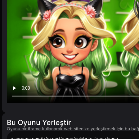
Bu Oyunu Yerleştir
Oyunu bir iframe kullanarak web sitenize yerleştirmek için bu bağl
playgama.com/tr/export/game/celebrity-face-dance