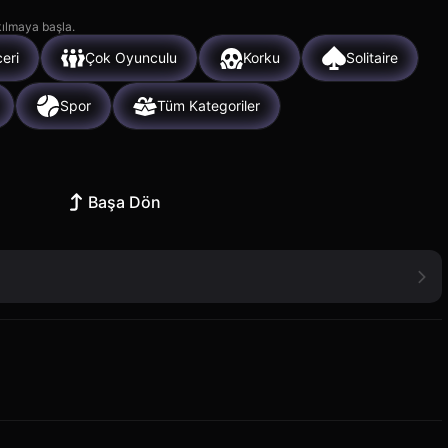
kılmaya başla.
eri
Çok Oyunculu
Korku
Solitaire
Spor
Tüm Kategoriler
Başa Dön