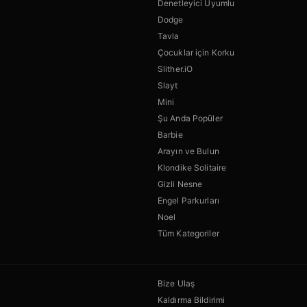
Denetleyici Uyumlu
Dodge
Tavla
Çocuklar için Korku
Slither.iO
Slayt
Mini
Şu Anda Popüler
Barbie
Arayın ve Bulun
Klondike Solitaire
Gizli Nesne
Engel Parkurları
Noel
Tüm Kategoriler
Bize Ulaş
Kaldırma Bildirimi