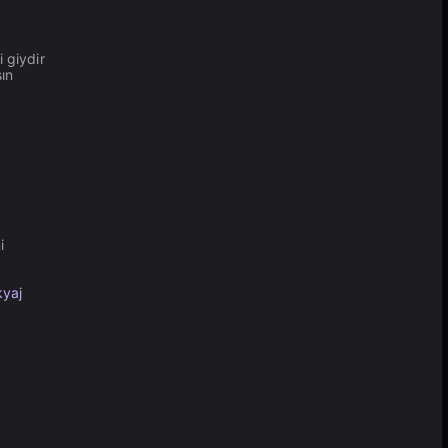
 giydir
ın
i
yaj