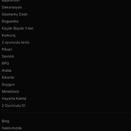
Badminton
Dekorasyon
Geometry Dash
Roguelike
Küçük Büyük Yılan
Korkunç
2 oyunculu tenis
Piksel
Sevimli
RPG
Araba
Kikoriki
Soygun
Mineblock
Hayatta Kalma
2 Oyunculu IO
Blog
Hakkımızda