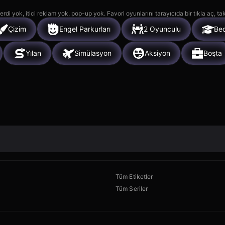
rdi yok, itici reklam yok, pop-up yok. Favori oyunlarını tarayıcıda bir tıkla aç, ta
Çizim
Engel Parkurları
2 Oyunculu
Bec
Yılan
Simülasyon
Aksiyon
Boşta
Tüm Etiketler
Tüm Seriler