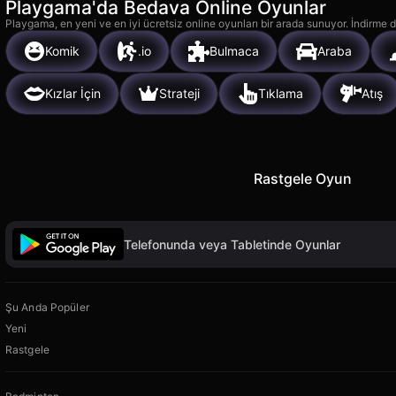
Playgama'da Bedava Online Oyunlar
Playgama, en yeni ve en iyi ücretsiz online oyunları bir arada sunuyor. İndirme de
Komik
.io
Bulmaca
Araba
Kızlar İçin
Strateji
Tıklama
Atış
Rastgele Oyun
Telefonunda veya Tabletinde Oyunlar
Şu Anda Popüler
Yeni
Rastgele