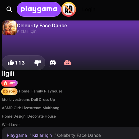
Login
Celebrity Face Dance
Kızlar İçin
Hayır
Kaydet
İlerlemeyi kaydet!
Celebrity Face Dance, DL-Studio tarafından yapılmış ücretsiz bir kızlar i̇çin oyunudur. Playgama'da oyna.
113
İlgili
TB World
My Town Home: Family Playhouse
Idol Livestream: Doll Dress Up
ASMR Girl: Livestream Mukbang
Home Design: Decorate House
Wild Love
Playgama
/
Kızlar İçin
/
Celebrity Face Dance