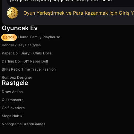
Oyun Yerleştirmek ve Para Kazanmak için Giriş Y
Oyuncak Ev
My Town Home: Family Playhouse
Kendel 7 Days 7 Styles
Paper Doll Diary - Chibi Dolls
Darling Doll: DIY Paper Doll
BFFs Retro Time Travel Fashion
Rumbox Designer
Rastgele
Draw Action
Quizmasters
Golf Invaders
Mega Nubik!
Nonograms GrandGames