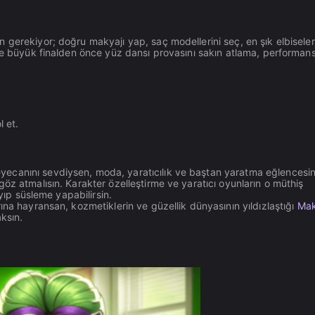
gerekiyor; doğru makyajı yap, saç modellerini seç, en şık elbiseleri
ise büyük finalden önce yüz dansı provasını sakın atlama, performans
 et.
ecanını sevdiysen, moda, yaratıcılık ve baştan yaratma eğlencesin
z atmalısın. Karakter özelleştirme ve yaratıcı oyunların o müthiş
ayıp süsleme yapabilirsin.
ına hayransan, kozmetiklerin ve güzellik dünyasının yıldızlaştığı
Mak
ksın.