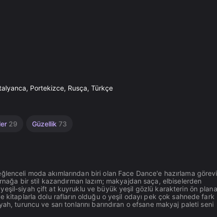
talyanca, Portekizce, Rusça, Türkçe
ler
29
Güzellik
73
eğlenceli moda akımlarından biri olan Face Dance'e hazırlama görev
ğa bir stil kazandırman lazım; makyajdan saça, elbiselerden
şil-siyah çift at kuyruklu ve büyük yeşil gözlü karakterin ön plana 
e kitaplarla dolu rafların olduğu o yeşil odayı pek çok sahnede fark
ah, turuncu ve sarı tonlarını barındıran o efsane makyaj paleti seni