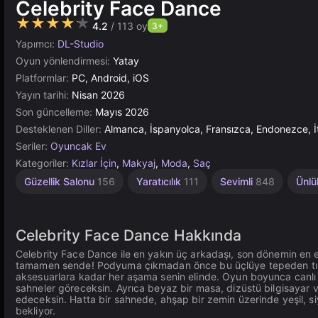
Celebrity Face Dance
★★★★★
4.2
/ 113 oy
3+
Yapımcı:
DL-Studio
Oyun yönlendirmesi:
Yatay
Platformlar:
PC, Android, iOS
Yayın tarihi:
Nisan 2026
Son güncelleme:
Mayıs 2026
Desteklenen Diller:
Almanca, İspanyolca, Fransızca, Endonezce, İ
Seriler:
Oyuncak Ev
Kategoriler:
Kızlar İçin
,
Makyaj
,
Moda
,
Saç
Güzellik Salonu
156
Yaratıcılık
111
Sevimli
848
Ünlü
Celebrity Face Dance Hakkında
Celebrity Face Dance ile en yakın üç arkadaşı, son dönemin en 
tamamen sende! Podyuma çıkmadan önce bu üçlüye tepeden tırna
aksesuarlara kadar her aşama senin elinde. Oyun boyunca canlı ye
sahneler göreceksin. Ayrıca beyaz bir masa, dizüstü bilgisayar v
edeceksin. Hatta bir sahnede, ahşap bir zemin üzerinde yeşil, siy
bekliyor.