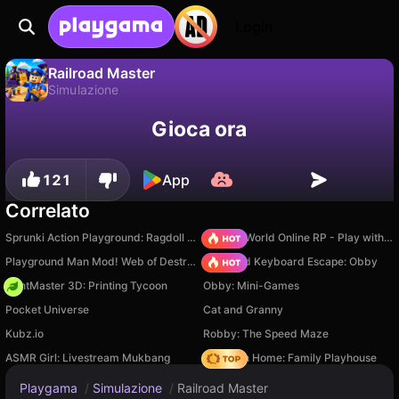
Login
Railroad Master
Simulazione
No
Salva
Salva i progressi!
Railroad Master è un gioco di simulazione gratuito di Square Dino LLC. Giocaci online su Playgama.
Gioca ora
121
App
Correlato
Sprunki Action Playground: Ragdoll Sandbox
Sprunki World Online RP - Play with Friends!
Playground Man Mod! Web of Destruction!
+1 Speed Keyboard Escape: Obby
PrintMaster 3D: Printing Tycoon
Obby: Mini-Games
Pocket Universe
Cat and Granny
Kubz.io
Robby: The Speed Maze
ASMR Girl: Livestream Mukbang
My Town Home: Family Playhouse
Playgama
/
Simulazione
/
Railroad Master