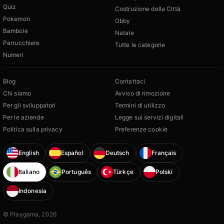
Quiz
Costruzione della Città
Pokemon
Obby
Bambole
Natale
Parrucchiere
Tutte le categorie
Numeri
Blog
Contattaci
Chi siamo
Avviso di rimozione
Per gli sviluppatori
Termini di utilizzo
Per le aziende
Legge sui servizi digitali
Politica sulla privacy
Preferenze cookie
English
Español
Deutsch
Français
Italiano
Português
Türkçe
Polski
Indonesia
© Playgama, 2026