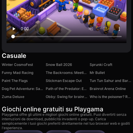
Casuale
Winter CosmoFest
Snow Ball 2026
Sprunki Craft
Funny Mad Racing
The Backrooms: Meeting with Labubu
Mr Bullet
Paint The Flags
Stickman Escape Out
Tun Tun Sahur and Barry's Prison
Dog Pet Adventure: Save the Puppies 3D!
Path of the Predator: Evolution Underwater
Brainrot Arena Online
Zuma Deluxe
Obby: Swing for brainrots!
Who is the poisoner? Restaurant secrets
Giochi online gratuiti su Playgama
Playgama offre gli ultimi e migliori giochi online gratuiti. Puoi divertirti senza
interruzioni da download, pubblicità invadenti o pop-up. Carica
semplicemente i tuoi giochi preferiti direttamente nel tuo browser web e goditi
l'esperienza.