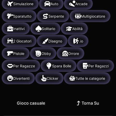
Simulazione
Auto
Arcade
Sparatutto
Serpente
Multigiocatore
Inattivi
Solitario
Abilità
2 Giocatori
Disegno
.io
Pistole
Obby
Orrore
Per Ragazze
Spara Bolle
Per Ragazzi
Divertenti
Clicker
Tutte le categorie
Gioco casuale
Torna Su