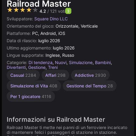
Railroad Master
★★★★★
4.2
/ 121 voti
3
Sviluppatore:
Square Dino LLC
Orientamento del gioco:
Orizzontale, Verticale
Piattaforme:
PC, Android, iOS
Data di rilascio:
luglio 2026
Ultimo aggiornamento:
luglio 2026
Lingue supportate:
Inglese, Russo
Categorie:
Di tendenza
,
Nuovi
,
Simulazione
,
Bambini
,
Divertenti
,
Gestione
,
Treni
Casual
2284
Affari
298
Addictive
2930
Simulazione di Vita
408
Gestione del Tempo
28
Per 1 giocatore
4116
Informazioni su Railroad Master
Railroad Master ti mette nei panni di un ferroviere incaricato
di mantenere felici i passeggeri di stazione in stazione.