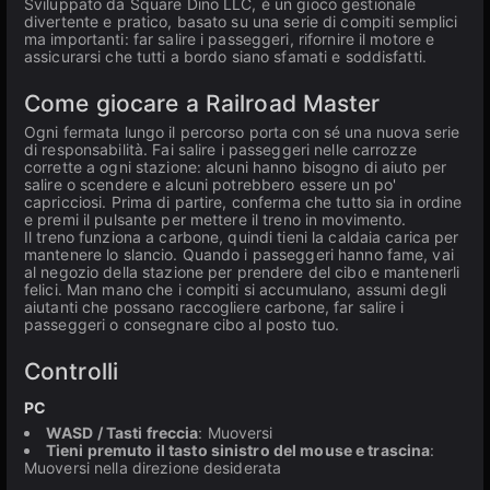
Sviluppato da Square Dino LLC, è un gioco gestionale
divertente e pratico, basato su una serie di compiti semplici
ma importanti: far salire i passeggeri, rifornire il motore e
assicurarsi che tutti a bordo siano sfamati e soddisfatti.
Come giocare a Railroad Master
Ogni fermata lungo il percorso porta con sé una nuova serie
di responsabilità. Fai salire i passeggeri nelle carrozze
corrette a ogni stazione: alcuni hanno bisogno di aiuto per
salire o scendere e alcuni potrebbero essere un po'
capricciosi. Prima di partire, conferma che tutto sia in ordine
e premi il pulsante per mettere il treno in movimento.
Il treno funziona a carbone, quindi tieni la caldaia carica per
mantenere lo slancio. Quando i passeggeri hanno fame, vai
al negozio della stazione per prendere del cibo e mantenerli
felici. Man mano che i compiti si accumulano, assumi degli
aiutanti che possano raccogliere carbone, far salire i
passeggeri o consegnare cibo al posto tuo.
Controlli
PC
WASD / Tasti freccia
: Muoversi
Tieni premuto il tasto sinistro del mouse e trascina
:
Muoversi nella direzione desiderata