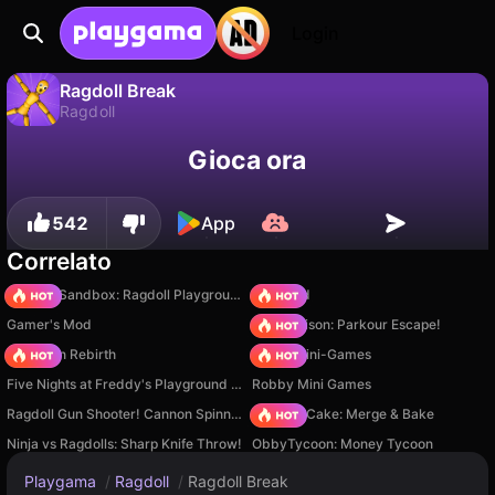
Login
Ragdoll Break
Ragdoll
No
Salva
Salva i progressi!
Ragdoll Break è un gioco di ragdoll gratuito di BOLD CAT. Giocaci online su Playgama.
Gioca ora
542
App
Correlato
Sprunki Sandbox: Ragdoll Playground Mode
TB World
Gamer's Mod
Barry Prison: Parkour Escape!
Stickman Rebirth
Obby: Mini-Games
Five Nights at Freddy's Playground Sandbox
Robby Mini Games
Ragdoll Gun Shooter! Cannon Spinner Playground
Piece of Cake: Merge & Bake
Ninja vs Ragdolls: Sharp Knife Throw!
ObbyTycoon: Money Tycoon
Playgama
/
Ragdoll
/
Ragdoll Break