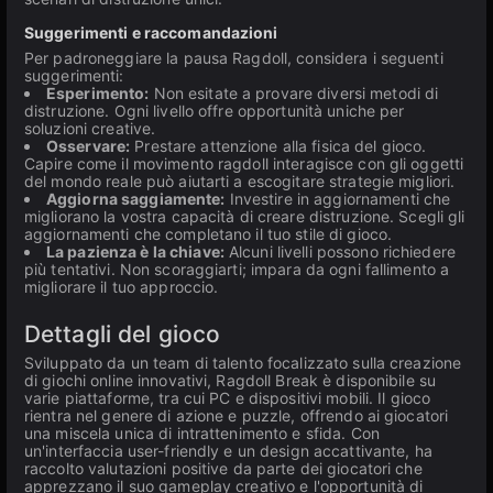
Suggerimenti e raccomandazioni
Per padroneggiare la pausa Ragdoll, considera i seguenti
suggerimenti:
Esperimento:
Non esitate a provare diversi metodi di
distruzione. Ogni livello offre opportunità uniche per
soluzioni creative.
Osservare:
Prestare attenzione alla fisica del gioco.
Capire come il movimento ragdoll interagisce con gli oggetti
del mondo reale può aiutarti a escogitare strategie migliori.
Aggiorna saggiamente:
Investire in aggiornamenti che
migliorano la vostra capacità di creare distruzione. Scegli gli
aggiornamenti che completano il tuo stile di gioco.
La pazienza è la chiave:
Alcuni livelli possono richiedere
più tentativi. Non scoraggiarti; impara da ogni fallimento a
migliorare il tuo approccio.
Dettagli del gioco
Sviluppato da un team di talento focalizzato sulla creazione
di giochi online innovativi, Ragdoll Break è disponibile su
varie piattaforme, tra cui PC e dispositivi mobili. Il gioco
rientra nel genere di azione e puzzle, offrendo ai giocatori
una miscela unica di intrattenimento e sfida. Con
un'interfaccia user-friendly e un design accattivante, ha
raccolto valutazioni positive da parte dei giocatori che
apprezzano il suo gameplay creativo e l'opportunità di