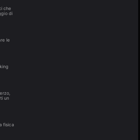
ci che
ggio di
re le
rking
terzo,
ti un
a fisica