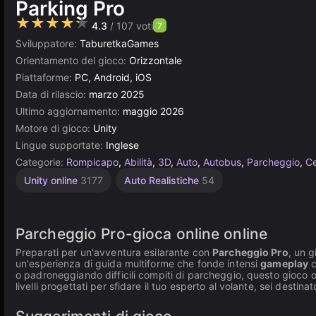
Parking Pro
★★★★★
4.3
/ 107 voti
7
Sviluppatore:
TaburetkaGames
Orientamento del gioco:
Orizzontale
Piattaforme:
PC, Android, iOS
Data di rilascio:
marzo 2025
Ultimo aggiornamento:
maggio 2026
Motore di gioco:
Unity
Lingue supportate:
Inglese
Categorie:
Rompicapo
,
Abilità
,
3D
,
Auto
,
Autobus
,
Parcheggio
,
Ce
Unity online
3177
Auto Realistiche
54
Parcheggio Pro-gioca online online
Preparati per un'avventura esilarante con
Parcheggio Pro
, un g
un'esperienza di guida multiforme che fonde intensi
gameplay
c
o padroneggiando difficili compiti di parcheggio, questo gioco o
livelli progettati per sfidare il tuo esperto al volante, sei destina