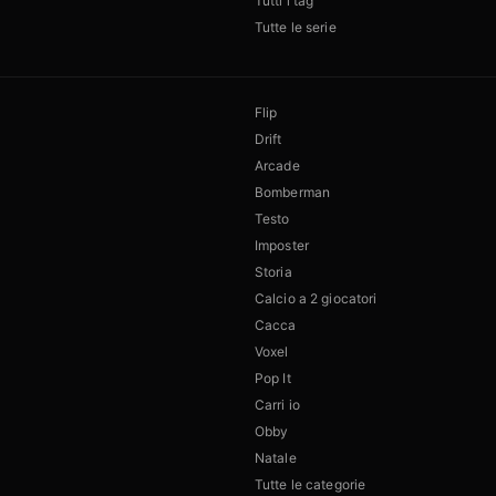
Tutti i tag
Tutte le serie
Flip
Drift
Arcade
Bomberman
Testo
Imposter
Storia
Calcio a 2 giocatori
Cacca
Voxel
Pop It
Carri io
Obby
Natale
Tutte le categorie