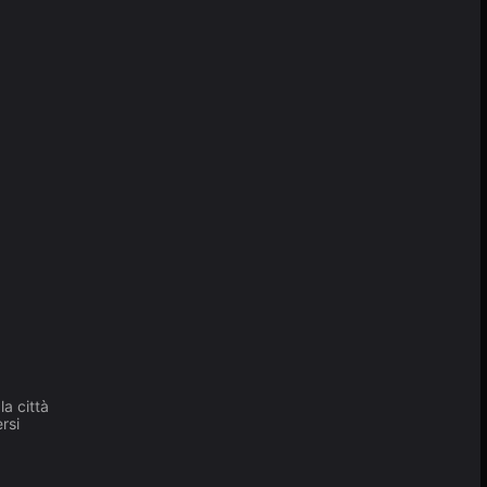
a città
rsi