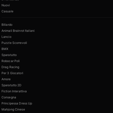
Nuovi
Casuale
Biliardo
Animali Brainrot Italiani
Lancio
Puzzle Scorrevoli
BMX
Sparatutto
Robocar Poli
Drag Racing
Per 3 Giocatori
Amore
Sparatutto 2D
Fiction Interattiva
Consegna
Principessa Dress Up
Mahjong Cinese