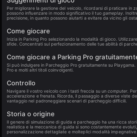
Suggerimenti di gioco
Per migliorare la gestione del veicolo, ricordarsi di praticare in z
possono influenzare in modo significativo il tuo
gameplay
. Inolt
precisione, in quanto possono aiutarti a evitare da vicino gli osta
Come giocare
Inizia in Parking Pro selezionando la modalità di gioco. Utilizzar
sfide. Concentrati sul perfezionamento delle tue abilità di parche
Come giocare a Parking Pro gratuitament
Si può indulgere in Parcheggio Pro gratuitamente su Playgama. Esp
Pro e molti altri titoli coinvolgenti.
Controllo
Navigare il vostro veicolo con i tasti freccia su un
computer
. Pe
accelerazione e frenata. Ricorda, il passaggio a diverse viste de
vantaggio nel padroneggiare scenari di parcheggio difficili.
Storia o origine
Il genere di simulazione di guida e parcheggio ha una ricca storia, 
realistica e la meccanica di guida si sono costantemente evolut
personalizzazione dettagliate e molteplici modalità impegnative