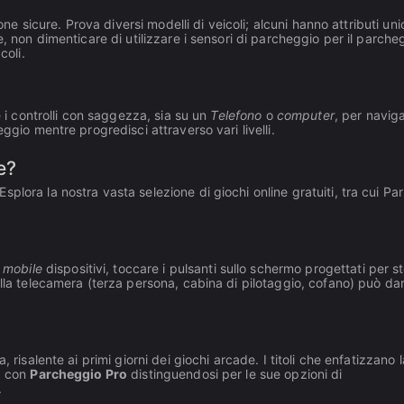
one sicure. Prova diversi modelli di veicoli; alcuni hanno attributi uni
re, non dimenticare di utilizzare i sensori di parcheggio per il parche
coli.
e i controlli con saggezza, sia su un
Telefono
o
computer
, per naviga
ggio mentre progredisci attraverso vari livelli.
e?
lora la nostra vasta selezione di giochi online gratuiti, tra cui Pa
r
mobile
dispositivi, toccare i pulsanti sullo schermo progettati per s
lla telecamera (terza persona, cabina di pilotaggio, cofano) può dar
risalente ai primi giorni dei giochi arcade. I titoli che enfatizzano l
i, con
Parcheggio Pro
distinguendosi per le sue opzioni di
.