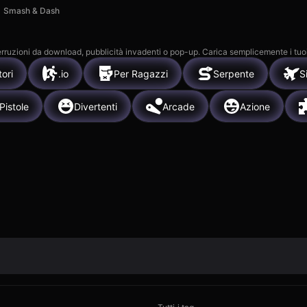
Smash & Dash
 interruzioni da download, pubblicità invadenti o pop-up. Carica semplicemente i tuo
ori
.io
Per Ragazzi
Serpente
S
Pistole
Divertenti
Arcade
Azione