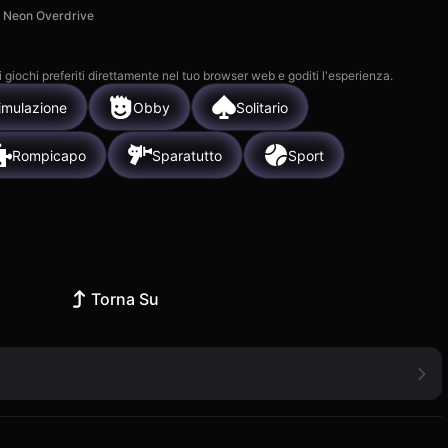
Neon Overdrive
i giochi preferiti direttamente nel tuo browser web e goditi l'esperienza.
imulazione
Obby
Solitario
Rompicapo
Sparatutto
Sport
Torna Su