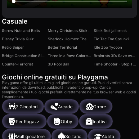
Casuale
Screw Nuts and Bolts
Merry Christmas Stickman
Stick first jailbreak
Disney Trivia Quiz
Sherlock Holmes: The Hound Of The Baskervilles
Tic Tac Toe Sprunki
Retro Sniper
Better Territorial
Idle Zoo Tycoon
Bridge Construction Simulator
Three in a Row: Colored Blocks
Brainrots 3D: Save everyone!
Counter-Terrorist
3D Pool Ball
Time Shooter - Stop The Time
Giochi online gratuiti su Playgama
Playgama offre gli ultimi e migliori giochi online gratuiti. Puoi divertirti senza
interruzioni da download, pubblicità invadenti o pop-up. Carica
semplicemente i tuoi giochi preferiti direttamente nel tuo browser web e goditi
l'esperienza.
2 Giocatori
Arcade
Orrore
Per Ragazzi
Obby
Inattivi
Multigiocatore
Solitario
Abilità