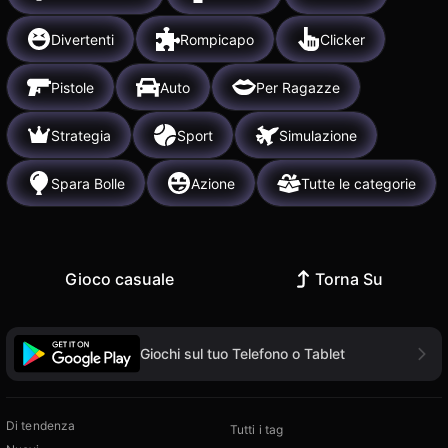
Divertenti
Rompicapo
Clicker
Pistole
Auto
Per Ragazze
Strategia
Sport
Simulazione
Spara Bolle
Azione
Tutte le categorie
Gioco casuale
Torna Su
Giochi sul tuo Telefono o Tablet
Di tendenza
Tutti i tag