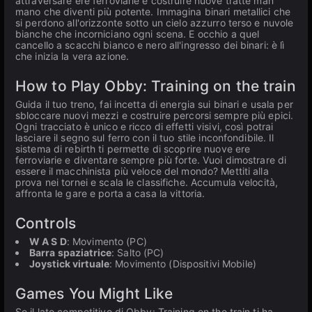
attraversare ere ferroviarie e costruire nuove tratte man
mano che diventi più potente. Immagina binari metallici che
si perdono all'orizzonte sotto un cielo azzurro terso e nuvole
bianche che incorniciano ogni scena. E occhio a quel
cancello a scacchi bianco e nero all'ingresso dei binari: è lì
che inizia la vera azione.
How to Play Obby: Training on the train
Guida il tuo treno, fai incetta di energia sui binari e usala per
sbloccare nuovi mezzi e costruire percorsi sempre più epici.
Ogni tracciato è unico e ricco di effetti visivi, così potrai
lasciare il segno sul ferro con il tuo stile inconfondibile. Il
sistema di rebirth ti permette di scoprire nuove ere
ferroviarie e diventare sempre più forte. Vuoi dimostrare di
essere il macchinista più veloce del mondo? Mettiti alla
prova nei tornei e scala le classifiche. Accumula velocità,
affronta le gare e porta a casa la vittoria.
Controls
W A S D
: Movimento (PC)
Barra spaziatrice
: Salto (PC)
Joystick virtuale
: Movimento (Dispositivi Mobile)
Games You Might Like
Se il lato competitivo di Obby: Training on the train ti ha