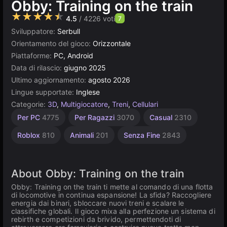
Obby: Training on the train
★★★★★
4.5
/ 4226 voti
7
Sviluppatore:
Serbull
Orientamento del gioco:
Orizzontale
Piattaforme:
PC, Android
Data di rilascio:
giugno 2025
Ultimo aggiornamento:
agosto 2026
Lingue supportate:
Inglese
Categorie:
3D
,
Multigiocatore
,
Treni
,
Cellulari
Collegare
Velocità
Apprendimento
Agility
Gravity
Desktop
Traffico
Russi
Browser
Unity
Drag
Per 1
Per
Per PC
4775
Per Ragazzi
3070
Casual
2310
Racing
giocatore
Bambini
online
1797
2587
5013
135
5165
118
311
238
593
3171
213
1474
4151
Roblox
810
Animali
201
Senza Fine
2843
About Obby: Training on the train
Obby: Training on the train ti mette al comando di una flotta
di locomotive in continua espansione! La sfida? Raccogliere
energia dai binari, sbloccare nuovi treni e scalare le
classifiche globali. Il gioco mixa alla perfezione un sistema di
rebirth e competizioni da brivido, permettendoti di