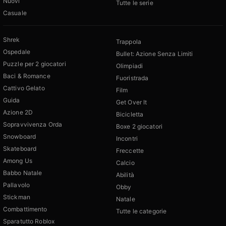
Nuovi
Tutte le serie
Casuale
Shrek
Trappola
Ospedale
Bullet: Azione Senza Limiti
Puzzle per 2 giocatori
Olimpiadi
Baci & Romance
Fuoristrada
Cattivo Gelato
Film
Guida
Get Over It
Azione 2D
Bicicletta
Sopravvivenza Orda
Boxe 2 giocatori
Snowboard
Incontri
Skateboard
Freccette
Among Us
Calcio
Babbo Natale
Abilità
Pallavolo
Obby
Stickman
Natale
Combattimento
Tutte le categorie
Sparatutto Roblox