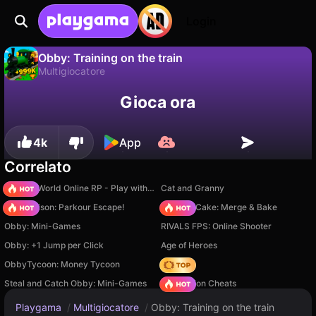
Login
Obby: Training on the train
Multigiocatore
No
Salva
Salva i progressi!
Obby: Training on the train è un gioco di multigiocatore gratuito di Serbull. Giocaci online su Playgama.
Gioca ora
4k
App
Correlato
Sprunki World Online RP - Play with Friends!
Cat and Granny
Barry Prison: Parkour Escape!
Piece of Cake: Merge & Bake
Obby: Mini-Games
RIVALS FPS: Online Shooter
Obby: +1 Jump per Click
Age of Heroes
ObbyTycoon: Money Tycoon
Hedgies
Steal and Catch Obby: Mini-Games
PVZ Fusion Cheats
Playgama
/
Multigiocatore
/
Obby: Training on the train