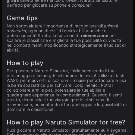
gratis
direttamente nel tuo browser, Naruto Simulator è
perfetto per giocare su
phone
e
computer
Game tips
Non sottovalutare l'importanza di raccogliere gli
animali
domestici
; ognuno di essi ti fornirà abilità uniche e
potenziamenti! Sfrutta la funzione di
reinvenzione
per
scalare le classifiche e migliora le tue possibilità di vincita
nei combattimenti modificando strategicamente il tuo set di
abilità.
How to play
Per giocare a Naruto Simulator, inizia scegliendo il tuo
personaggio e immergiti nel mondo del ninja! Utilizza i tasti
WASD per muoverti, clicca con il mouse per attaccare e usa
la barra spaziatrice per schivare i colpi nemici. Potrai
collezionare armi e pet, potenziare le tue abilità e
guadagnare esperienza in combattimenti. Quando ti senti
pronto, ricomincia il tuo viaggio grazie al sistema di
reinvenzione, aumentando il tuo punteggio e le possibilità di
dominare le classifiche!
How to play Naruto Simulator for free?
Puoi giocare a Naruto Simulator gratuitamente su Playgama.
Dai uno sguardo alla nostra enorme selezione di giochi