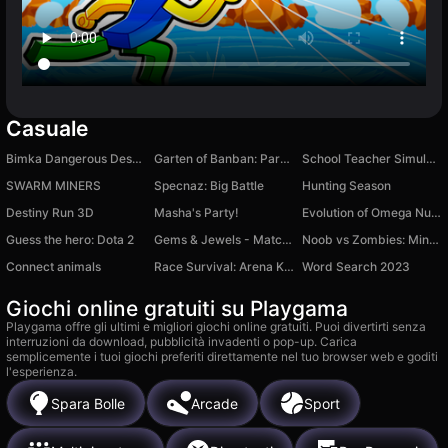
Casuale
Bimka Dangerous Descent 2!!!
Garten of Banban: Parkour
School Teacher Simulator
SWARM MINERS
Specnaz: Big Battle
Hunting Season
Destiny Run 3D
Masha's Party!
Evolution of Omega Nuggets: Clicker
Guess the hero: Dota 2
Gems & Jewels - Match 3
Noob vs Zombies: Mine Madness
Connect animals
Race Survival: Arena King
Word Search 2023
Giochi online gratuiti su Playgama
Playgama offre gli ultimi e migliori giochi online gratuiti. Puoi divertirti senza
interruzioni da download, pubblicità invadenti o pop-up. Carica
semplicemente i tuoi giochi preferiti direttamente nel tuo browser web e goditi
l'esperienza.
Spara Bolle
Arcade
Sport