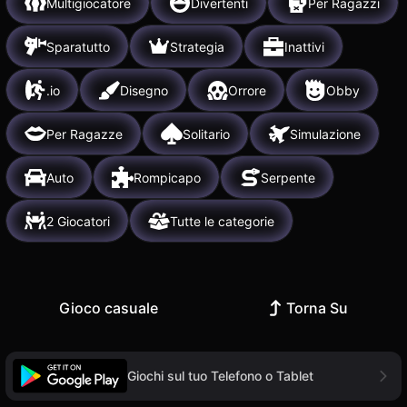
Multigiocatore
Divertenti
Per Ragazzi
Sparatutto
Strategia
Inattivi
.io
Disegno
Orrore
Obby
Per Ragazze
Solitario
Simulazione
Auto
Rompicapo
Serpente
2 Giocatori
Tutte le categorie
Gioco casuale
Torna Su
Giochi sul tuo Telefono o Tablet