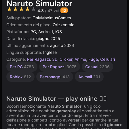
Naruto Simulator
★★★★★
4.3
/ 47 voti
12
Sviluppatore:
OnlyMaximusGames
Orientamento del gioco:
Orizzontale
Piattaforme:
PC, Android, iOS
Data di rilascio:
giugno 2025
Ultimo aggiornamento:
agosto 2026
Lingue supportate:
Inglese
Categorie:
Per Ragazzi
,
3D
,
Clicker
,
Anime
,
Fuga
,
Cellulari
Senza
Desktop
Browser
Unity
Alta
Per PC
4783
Per Ragazzi
3075
Casual
2306
Qualità
online
Fine
5024
5174
2849
3175
3571
Roblox
812
Personaggi
413
Animali
201
Naruto Simulator — play online 🏋️‍♂️
Scopri l'emozionante
Naruto Simulator
, un gioco
adrenalinico che combina
gameplay
di combattimento e
avventura in un avvincente mondo ninja. Entra nel vivo
dell'azione e combatti contro avversari per garantire la tua
forza e raccogliere armi migliori. Con la possibilità di
giocare