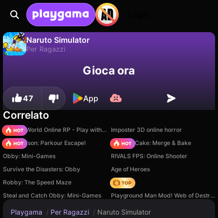
Login
Naruto Simulator
Per Ragazzi
No
Salva
Salva i progressi!
Naruto Simulator è un gioco di per ragazzi gratuito di OnlyMaximusGames. Giocaci online su Playgama.
Gioca ora
47
App
Correlato
Sprunki World Online RP - Play with Friends!
Imposter 3D online horror
Barry Prison: Parkour Escape!
Piece of Cake: Merge & Bake
Obby: Mini-Games
RIVALS FPS: Online Shooter
Survive the Disasters: Obby
Age of Heroes
Robby: The Speed Maze
Hedgies
Steal and Catch Obby: Mini-Games
Playground Man Mod! Web of Destruction!
Playgama
/
Per Ragazzi
/
Naruto Simulator