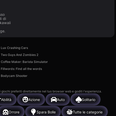
sso
i di
 kawaii
rge.
Lux Crashing Cars
Two Guys And Zombies 2
Coffee Maker: Barista Simulator
Fillwords: Find all the words
Bodycam Shooter
i giochi preferiti direttamente nel tuo browser web e goditi l'esperienza.
Abilità
Azione
Auto
Solitario
Orrore
Spara Bolle
Tutte le categorie