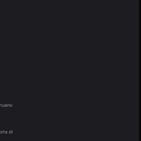
inuano
orte di