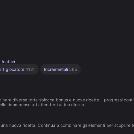
,
Inattivi
r 1 giocatore
4131
Incrementali
565
nare diverse torte sblocca bonus e nuove ricette. I progressi cont
lle ricompense ad attenderti al tuo ritorno.
n una nuova ricetta. Continua a combinare gli elementi per scoprire t