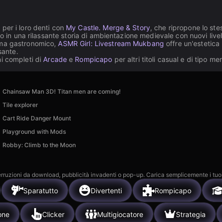
per i loro denti con
My Castle. Merge & Story
, che ripropone lo ste
o in una rilassante storia di ambientazione medievale con nuovi livell
ema gastronomico,
ASMR Girl: Livestream Mukbang
offre un'estetica
sante.
i completi di
Arcade
e
Rompicapo
per altri titoli casual e di tipo me
Chainsaw Man 3D! Titan men are coming!
Tile explorer
Cart Ride Danger Mount
Playground with Mods
Robby: Climb to the Moon
 interruzioni da download, pubblicità invadenti o pop-up. Carica semplicemente i tuo
Sparatutto
Divertenti
Rompicapo
one
Clicker
Multigiocatore
Strategia