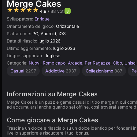
Merge Cakes
★★★★★
4.9
/ 88 voti
3
Sviluppatore:
Enrique
Orientamento del gioco:
Orizzontale
Piattaforme:
PC, Android, iOS
Data di rilascio:
luglio 2026
Ultimo aggiornamento:
luglio 2026
Lingue supportate:
Inglese
Categorie:
Nuovi
,
Rompicapo
,
Arcade
,
Per Ragazze
,
Cibo
,
Unisci
Casual
2297
Addictive
2937
Collezionismo
887
Pe
Informazioni su Merge Cakes
Merge Cakes è un puzzle game casual di tipo merge in cui combi
ad accumularsi anche quando sei offline, così troverai sempre de
Come giocare a Merge Cakes
Trascina un dolce e rilascialo su un dolce identico per fonderli i
livello superiore e riscuotere i tuoi bonus.