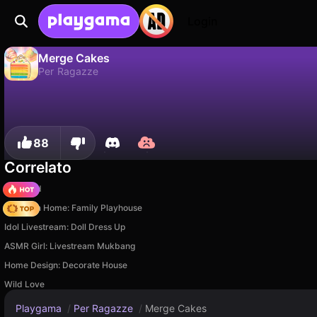
Login
Merge Cakes
Per Ragazze
No
Salva
Salva i progressi!
Merge Cakes è un gioco di per ragazze gratuito di Enrique. Giocaci online su Playgama.
88
Correlato
TB World
My Town Home: Family Playhouse
Idol Livestream: Doll Dress Up
ASMR Girl: Livestream Mukbang
Home Design: Decorate House
Wild Love
Playgama
/
Per Ragazze
/
Merge Cakes