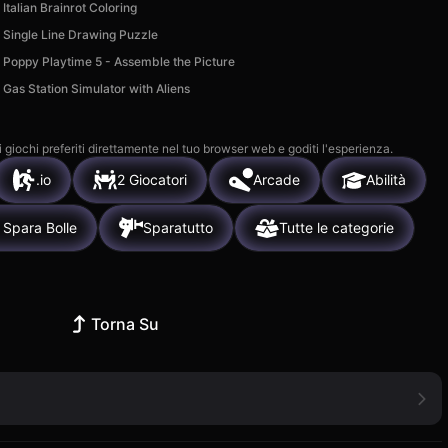
Italian Brainrot Coloring
Single Line Drawing Puzzle
Poppy Playtime 5 - Assemble the Picture
Gas Station Simulator with Aliens
i giochi preferiti direttamente nel tuo browser web e goditi l'esperienza.
.io
2 Giocatori
Arcade
Abilità
Spara Bolle
Sparatutto
Tutte le categorie
Torna Su