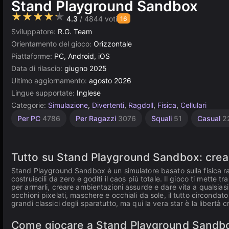
Stand Playground Sandbox
★★★★★
4.3
/ 4844 voti
16
Sviluppatore:
R.G. Team
Orientamento del gioco:
Orizzontale
Piattaforme:
PC, Android, iOS
Data di rilascio:
giugno 2025
Ultimo aggiornamento:
agosto 2026
Lingue supportate:
Inglese
Categorie:
Simulazione
,
Divertenti
,
Ragdoll
,
Fisica
,
Cellulari
Blow
Senza
Desktop
Sandbox
Browser
Construct
Alta
Per PC
4786
Per Ragazzi
3076
Squali
51
Casual
2
Qualità
Up
Fine
5026
5172
414
501
208
2852
3571
Tutto su Stand Playground Sandbox: crea 
Stand Playground Sandbox è un simulatore basato sulla fisica ragdol
costruiscili da zero e goditi il caos più totale. Il gioco ti mette t
per armarli, creare ambientazioni assurde e dare vita a qualsiasi 
occhioni pixelati, maschere e occhiali da sole, il tutto circond
grandi classici degli sparatutto, ma qui la vera star è la libertà 
Come giocare a Stand Playground Sandbox: