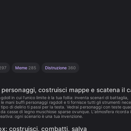
297
Meme
285
Distruzione
360
personaggi, costruisci mappe e scatena il 
l in cui l'unico limite è la tua follia: inventa scenari di battaglia,
ra le mani buffi personaggi ragdoll e ti fornisce tutti gli strumenti nec
tipo di delirio ti passi per la testa. Vedrai personaggi con teste qua
ato da casse di legno muschiose sparse ovunque. L'atmosfera ricorda i
creativa: ogni scenario è una tua invenzione.
 costruisci, combatti, salva