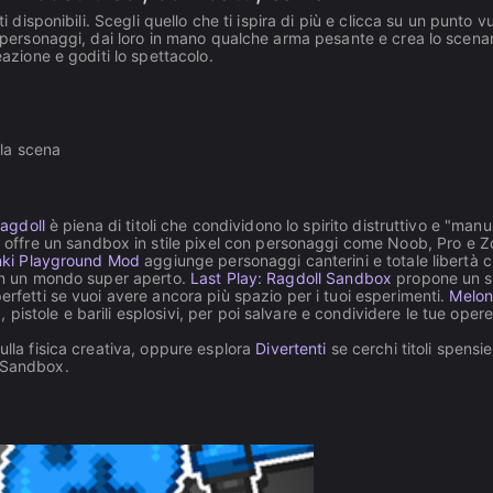
i disponibili. Scegli quello che ti ispira di più e clicca su un punto v
i personaggi, dai loro in mano qualche arma pesante e crea lo scenar
eazione e goditi lo spettacolo.
lla scena
agdoll
è piena di titoli che condividono lo spirito distruttivo e "manu
i offre un sandbox in stile pixel con personaggi come Noob, Pro e 
ki Playground Mod
aggiunge personaggi canterini e totale libertà c
 in un mondo super aperto.
Last Play: Ragdoll Sandbox
propone un s
erfetti se vuoi avere ancora più spazio per i tuoi esperimenti.
Melo
pistole e barili esplosivi, per poi salvare e condividere le tue opere
ulla fisica creativa, oppure esplora
Divertenti
se cerchi titoli spensie
d Sandbox.