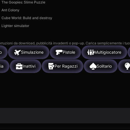
The Goopies: Slime Puzzle
Ant Colony
Cube World: Build and destroy
Lighter simulator
 interruzioni da download, pubblicità invadenti o pop-up. Carica semplicemente i tuo
o
Simulazione
Pistole
Multigiocatore
ia
Inattivi
Per Ragazzi
Solitario