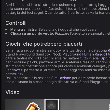
Apri il menu sul lato sinistro dello schermo per scorrere gli oggett
della scena per piazzarlo. Costruisci il tuo ambiente, posiziona 
battaglia dei tuoi sogni. Quando tutto è perfetto, salva la tua cr
Controlli
Menu a sinistra
: Seleziona gli oggetti che vuoi usare
Clicca su un punto vuoto
: Piazzare l'oggetto selezionato ne
Giochi che potrebbero piacerti
Se la fisica ragdoll in stile sandbox è la tua droga, la categoria
R
Stand Playground Sandbox.
Noob Playground Human Ragdoll
t
oltre a tantissimo TNT per chi ama far saltare tutto in aria.
Sprun
per costruire palchi, piazzare armi e scatenare reazioni ragdoll
strumenti di costruzione ancora più vasto e ambienti variegati, p
Sandbox
ti permette di armare i personaggi con armi da mischia, 
community.
Dai un'occhiata alla sezione
Simulazione
per altre perle basate s
che catturano la stessa energia distruttiva di Stand Playgroun
Video