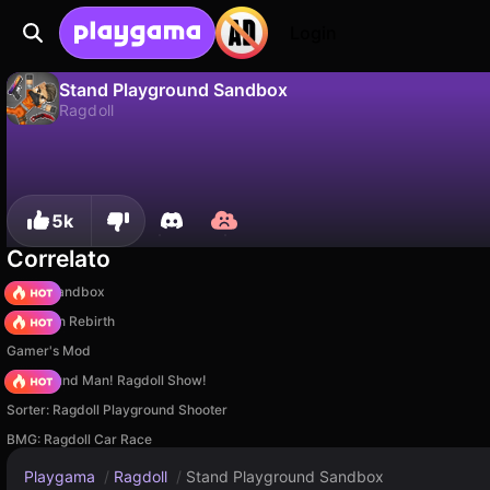
Login
Stand Playground Sandbox
Ragdoll
No
Salva
Salva i progressi!
Stand Playground Sandbox è un gioco di ragdoll gratuito di R.G. Team. Giocaci online su Playgama.
5k
Correlato
Melon Sandbox
Stickman Rebirth
Gamer's Mod
Playground Man! Ragdoll Show!
Sorter: Ragdoll Playground Shooter
BMG: Ragdoll Car Race
Playgama
/
Ragdoll
/
Stand Playground Sandbox