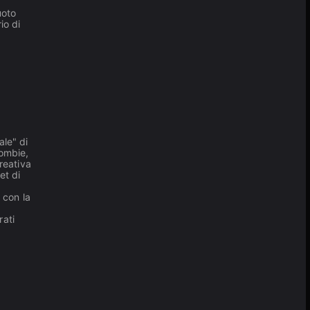
uoto
io di
ale" di
Zombie,
reativa
et di
n
 con la
rati