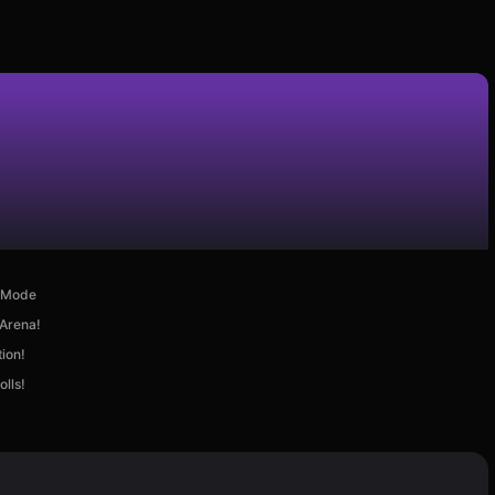
d Mode
 Arena!
ion!
lls!