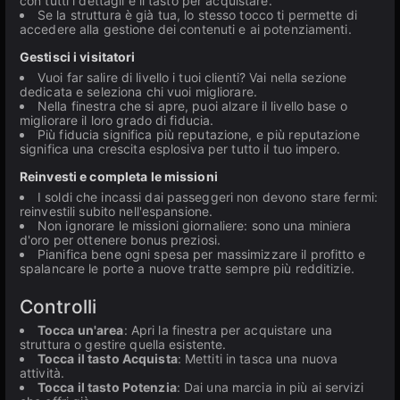
con tutti i dettagli e il tasto per acquistare.
Se la struttura è già tua, lo stesso tocco ti permette di
accedere alla gestione dei contenuti e ai potenziamenti.
Gestisci i visitatori
Vuoi far salire di livello i tuoi clienti? Vai nella sezione
dedicata e seleziona chi vuoi migliorare.
Nella finestra che si apre, puoi alzare il livello base o
migliorare il loro grado di fiducia.
Più fiducia significa più reputazione, e più reputazione
significa una crescita esplosiva per tutto il tuo impero.
Reinvesti e completa le missioni
I soldi che incassi dai passeggeri non devono stare fermi:
reinvestili subito nell'espansione.
Non ignorare le missioni giornaliere: sono una miniera
d'oro per ottenere bonus preziosi.
Pianifica bene ogni spesa per massimizzare il profitto e
spalancare le porte a nuove tratte sempre più redditizie.
Controlli
Tocca un'area
: Apri la finestra per acquistare una
struttura o gestire quella esistente.
Tocca il tasto Acquista
: Mettiti in tasca una nuova
attività.
Tocca il tasto Potenzia
: Dai una marcia in più ai servizi