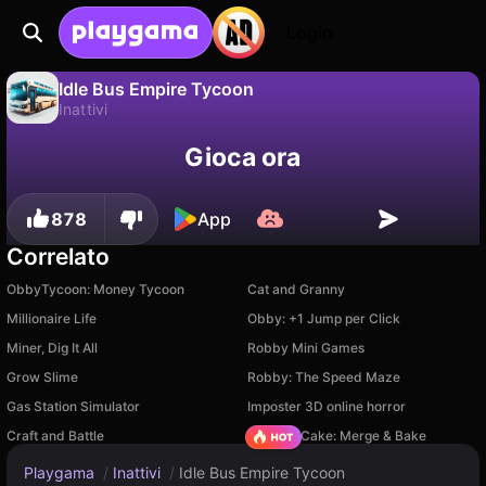
Login
Idle Bus Empire Tycoon
Inattivi
No
Salva
Salva i progressi!
Idle Bus Empire Tycoon è un gioco di inattivi gratuito di Higgo Games. Giocaci online su Playgama.
Gioca ora
878
App
Correlato
ObbyTycoon: Money Tycoon
Cat and Granny
Millionaire Life
Obby: +1 Jump per Click
Miner, Dig It All
Robby Mini Games
Grow Slime
Robby: The Speed Maze
Gas Station Simulator
Imposter 3D online horror
Craft and Battle
Piece of Cake: Merge & Bake
Playgama
/
Inattivi
/
Idle Bus Empire Tycoon