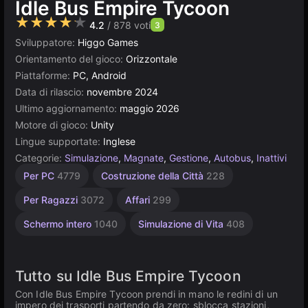
Idle Bus Empire Tycoon
★★★★★
4.2
/ 878 voti
3
Sviluppatore:
Higgo Games
Orientamento del gioco:
Orizzontale
Piattaforme:
PC, Android
Data di rilascio:
novembre 2024
Ultimo aggiornamento:
maggio 2026
Motore di gioco:
Unity
Lingue supportate:
Inglese
Categorie:
Simulazione
,
Magnate
,
Gestione
,
Autobus
,
Inattivi
Senza
Carini
Apprendimento
Mente
Desktop
Incrementali
Gestione
Russi
Semplici
Browser
Unity
Alta
Per 1
Per PC
4779
Costruzione della Città
228
giocatore
Qualità
online
1796
1238
848
Fine
5019
5168
1571
delle
565
593
2846
3172
Risorse
3569
4145
Per Ragazzi
3072
Affari
299
300
Schermo intero
1040
Simulazione di Vita
408
Tutto su Idle Bus Empire Tycoon
Con Idle Bus Empire Tycoon prendi in mano le redini di un
impero dei trasporti partendo da zero: sblocca stazioni,