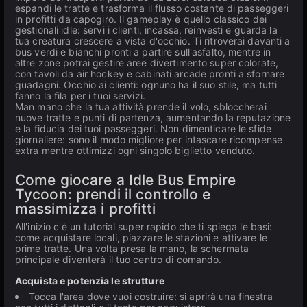
espandi le tratte e trasforma il flusso costante di passeggeri
in profitti da capogiro. Il gameplay è quello classico dei
gestionali idle: servi i clienti, incassa, reinvesti e guarda la
tua creatura crescere a vista d'occhio. Ti ritroverai davanti a
bus verdi e bianchi pronti a partire sull'asfalto, mentre in
altre zone potrai gestire aree divertimento super colorate,
con tavoli da air hockey e cabinati arcade pronti a sfornare
guadagni. Occhio ai clienti: ognuno ha il suo stile, ma tutti
fanno la fila per i tuoi servizi.
Man mano che la tua attività prende il volo, sbloccherai
nuove tratte e punti di partenza, aumentando la reputazione
e la fiducia dei tuoi passeggeri. Non dimenticare le sfide
giornaliere: sono il modo migliore per intascare ricompense
extra mentre ottimizzi ogni singolo biglietto venduto.
Come giocare a Idle Bus Empire
Tycoon: prendi il controllo e
massimizza i profitti
All'inizio c'è un tutorial super rapido che ti spiega le basi:
come acquistare locali, piazzare le stazioni e attivare le
prime tratte. Una volta presa la mano, la schermata
principale diventerà il tuo centro di comando.
Acquista e potenzia le strutture
Tocca l'area dove vuoi costruire: si aprirà una finestra