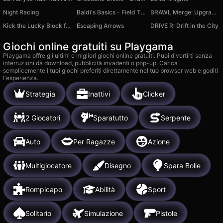
Night Racing
Baldi's Basics - Field Ttip - Original
BRAWL Merge: Upgrade your character
Kick the Lucky Block for Brainrot Memes
Escaping Arrows
DRIVE R: Drift in the City
Giochi online gratuiti su Playgama
Playgama offre gli ultimi e migliori giochi online gratuiti. Puoi divertirti senza
interruzioni da download, pubblicità invadenti o pop-up. Carica
semplicemente i tuoi giochi preferiti direttamente nel tuo browser web e goditi
l'esperienza.
Strategia
Inattivi
Clicker
2 Giocatori
Sparatutto
Serpente
Auto
Per Ragazze
Azione
Multigiocatore
Disegno
Spara Bolle
Rompicapo
Abilità
Sport
Solitario
Simulazione
Pistole