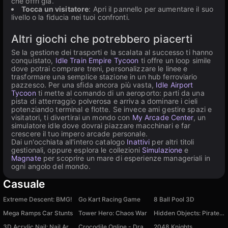
che offri già.
Tocca un visitatore
: Apri il pannello per aumentare il suo
livello o la fiducia nei tuoi confronti.
Altri giochi che potrebbero piacerti
Se la gestione dei trasporti e la scalata al successo ti hanno
conquistato,
Idle Train Empire Tycoon
ti offre un loop simile
dove potrai comprare treni, personalizzare le linee e
trasformare una semplice stazione in un hub ferroviario
pazzesco. Per una sfida ancora più vasta,
Idle Airport
Tycoon
ti mette al comando di un aeroporto: parti da una
pista di atterraggio polverosa e arriva a dominare i cieli
potenziando terminal e flotte. Se invece ami gestire spazi e
visitatori, ti divertirai un mondo con
My Arcade Center
, un
simulatore idle dove dovrai piazzare macchinari e far
crescere il tuo impero arcade personale.
Dai un'occhiata all'intero catalogo
Inattivi
per altri titoli
gestionali, oppure esplora le collezioni
Simulazione
e
Magnate
per scoprire un mare di esperienze manageriali in
ogni angolo del mondo.
Casuale
Extreme Descent: BMG!
Go Kart Racing Game
8 Ball Pool 3D
Mega Ramps Car Stunts
Tower Hero: Chaos War
Hidden Objects: Pirates of the Caribbean
3D Acrylic Nail: Nail Art Game
Crocodile Online - Draw and Guess
2048 Knights