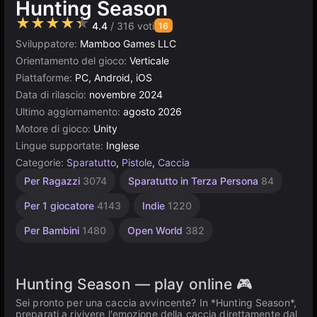
Hunting Season
★★★★★
4.4
/ 316 voti
16
Sviluppatore:
Mamboo Games LLC
Orientamento del gioco:
Verticale
Piattaforme:
PC, Android, iOS
Data di rilascio:
novembre 2024
Ultimo aggiornamento:
agosto 2026
Motore di gioco:
Unity
Lingue supportate:
Inglese
Categorie:
Sparatutto
,
Pistole
,
Caccia
Unity
Per Ragazzi
3074
Sparatutto in Terza Persona
84
online
3175
Per 1 giocatore
4143
Indie
1220
Per Bambini
1480
Open World
382
Hunting Season — play online 🎮
Sei pronto per una caccia avvincente? In *Hunting Season*,
preparati a rivivere l'emozione della caccia direttamente dal