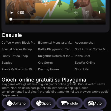
Casuale
Coffee Match: Block Puzzle
Elemental Monsters: Merge
Accurate shot
Special Forces Group: Online
Battle Playground: Tactical Simulator
Sort Puzzle: Coffee Match Rush
Funny Tattoo Shop
KnightBit: Return of the knights
Pizza Chef
Spades
Ore Storm
EvoWar Online
Plants Vs Brainrots 100% Original
Destroy House
Short Life
Giochi online gratuiti su Playgama
Playgama offre gli ultimi e migliori giochi online gratuiti. Puoi divertirti senza
interruzioni da download, pubblicità invadenti o pop-up. Carica
semplicemente i tuoi giochi preferiti direttamente nel tuo browser web e goditi
l'esperienza.
Solitario
Sport
Pistole
Auto