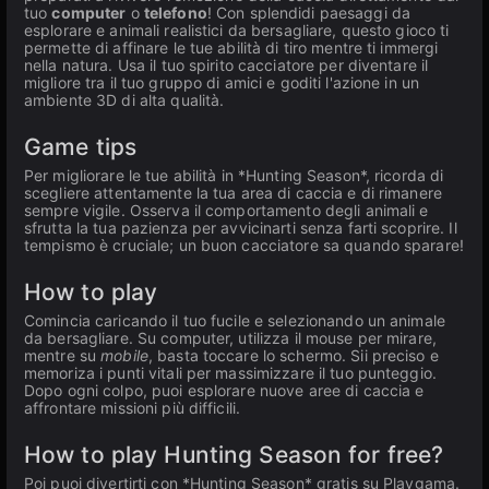
tuo
computer
o
telefono
! Con splendidi paesaggi da
esplorare e animali realistici da bersagliare, questo gioco ti
permette di affinare le tue abilità di tiro mentre ti immergi
nella natura. Usa il tuo spirito cacciatore per diventare il
migliore tra il tuo gruppo di amici e goditi l'azione in un
ambiente 3D di alta qualità.
Game tips
Per migliorare le tue abilità in *Hunting Season*, ricorda di
scegliere attentamente la tua area di caccia e di rimanere
sempre vigile. Osserva il comportamento degli animali e
sfrutta la tua pazienza per avvicinarti senza farti scoprire. Il
tempismo è cruciale; un buon cacciatore sa quando sparare!
How to play
Comincia caricando il tuo fucile e selezionando un animale
da bersagliare. Su computer, utilizza il mouse per mirare,
mentre su
mobile
, basta toccare lo schermo. Sii preciso e
memoriza i punti vitali per massimizzare il tuo punteggio.
Dopo ogni colpo, puoi esplorare nuove aree di caccia e
affrontare missioni più difficili.
How to play Hunting Season for free?
Poi puoi divertirti con *Hunting Season* gratis su Playgama.