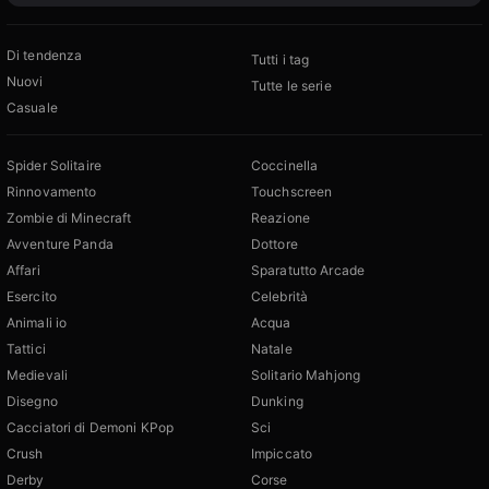
Di tendenza
Tutti i tag
Nuovi
Tutte le serie
Casuale
Spider Solitaire
Coccinella
Rinnovamento
Touchscreen
Zombie di Minecraft
Reazione
Avventure Panda
Dottore
Affari
Sparatutto Arcade
Esercito
Celebrità
Animali io
Acqua
Tattici
Natale
Medievali
Solitario Mahjong
Disegno
Dunking
Cacciatori di Demoni KPop
Sci
Crush
Impiccato
Derby
Corse