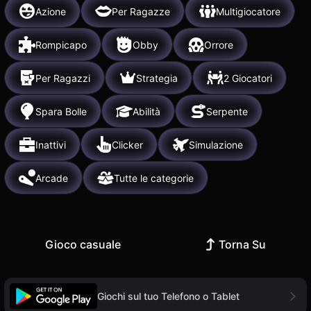
Azione
Per Ragazze
Multigiocatore
Rompicapo
Obby
Orrore
Per Ragazzi
Strategia
2 Giocatori
Spara Bolle
Abilità
Serpente
Inattivi
Clicker
Simulazione
Arcade
Tutte le categorie
Gioco casuale
Torna Su
Giochi sul tuo Telefono o Tablet