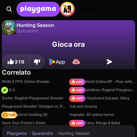
Login
Hunting Season
Sparatutto
No
Salva
Salva i progressi!
Hunting Season è un gioco di sparatutto gratuito di Mamboo Games LLC. Giocaci online su Playgama.
Gioca ora
316
App
Correlato
RIVALS FPS: Online Shooter
Sprunki World Online RP - Play with Friends!
H.O.G.S.
Sprunki Sandbox: Ragdoll Playground Mode
Sorter: Ragdoll Playground Shooter
+1 Speed Keyboard Escape: Obby
Playground Shooter! Shotgun vs. Ragdolls!
Cat and Granny
Italian Brainrot Hunting 3D
Imposter 3D online horror
Save Your Friend's Sister
Piece of Cake: Merge & Bake
Playgama
/
Sparatutto
/
Hunting Season