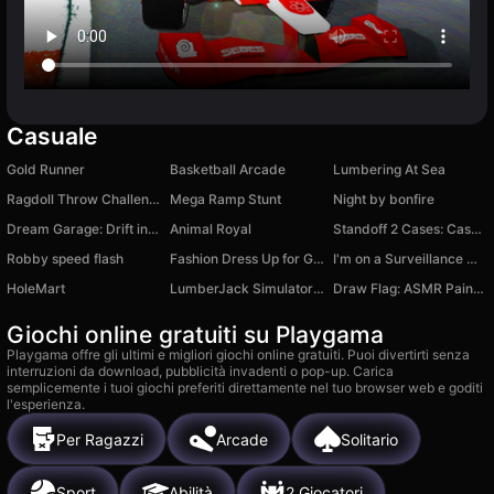
Casuale
Gold Runner
Basketball Arcade
Lumbering At Sea
Ragdoll Throw Challenge
Mega Ramp Stunt
Night by bonfire
Dream Garage: Drift in the City
Animal Royal
Standoff 2 Cases: Case Opening Simulator
Robby speed flash
Fashion Dress Up for Girls
I'm on a Surveillance Mission 2
HoleMart
LumberJack Simulator 3D
Draw Flag: ASMR Painting Games
Giochi online gratuiti su Playgama
Playgama offre gli ultimi e migliori giochi online gratuiti. Puoi divertirti senza
interruzioni da download, pubblicità invadenti o pop-up. Carica
semplicemente i tuoi giochi preferiti direttamente nel tuo browser web e goditi
l'esperienza.
Per Ragazzi
Arcade
Solitario
Sport
Abilità
2 Giocatori