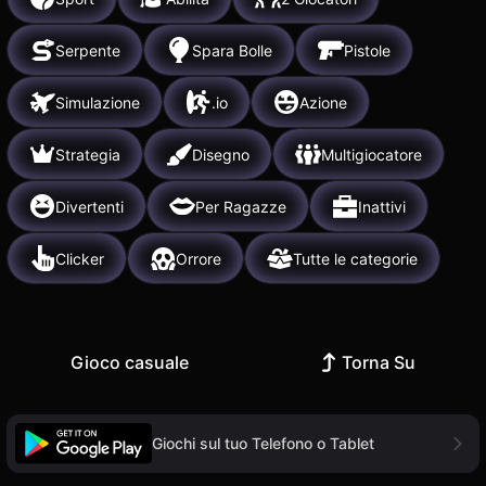
Serpente
Spara Bolle
Pistole
Simulazione
.io
Azione
Strategia
Disegno
Multigiocatore
Divertenti
Per Ragazze
Inattivi
Clicker
Orrore
Tutte le categorie
Gioco casuale
Torna Su
Giochi sul tuo Telefono o Tablet