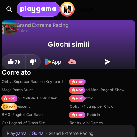
Login
Grand Extreme Racing
Guida
Disponibile solo su PC
Grand Extreme Racing è un gioco di guida gratuito di RHM Interactive. Giocaci online su Playgama.
Giochi simili
7k
App
Correlato
Obby: Supercar Race on Keyboard
TB World
Mega Ramp Stunt
Playground Man! Ragdoll Show!
Car Crush: Realistic Destruction
Arrow Puzzle
Deadly Descent
Obby: +1 Jump per Click
BMG: Ragdoll Car Race
Stickman Rebirth
Car Legend of Crash Sim
Robby Mini Games
Playgama
/
Guida
/
Grand Extreme Racing