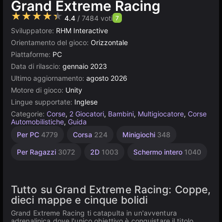
Grand Extreme Racing
★★★★★
4.4
/ 7484 voti
7
Sviluppatore:
RHM Interactive
Orientamento del gioco:
Orizzontale
Piattaforme:
PC
Data di rilascio:
gennaio 2023
Ultimo aggiornamento:
agosto 2026
Motore di gioco:
Unity
Lingue supportate:
Inglese
Categorie:
Corse
,
2 Giocatori
,
Bambini
,
Multigiocatore
,
Corse
Automobilistiche
,
Guida
Addictive
Emozionanti
Veicoli
Senza
Sfide
Agility
Desktop
Semplici
Pianoforte
Unity
Drag
Alta
Per PC
4779
Corsa
224
Minigiochi
348
Racing
Qualità
online
2589
430
Fine
234
5168
1572
2936
1103
46
2845
3172
3569
213
Per Ragazzi
3072
2D
1003
Schermo intero
1040
Tutto su Grand Extreme Racing: Coppe,
dieci mappe e cinque bolidi
Grand Extreme Racing ti catapulta in un'avventura
adrenalinica dove l'unico obiettivo è conquistare il titolo