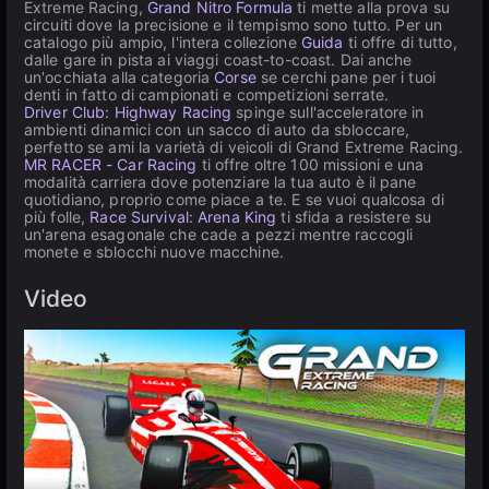
Extreme Racing,
Grand Nitro Formula
ti mette alla prova su
circuiti dove la precisione e il tempismo sono tutto. Per un
catalogo più ampio, l'intera collezione
Guida
ti offre di tutto,
dalle gare in pista ai viaggi coast-to-coast. Dai anche
un'occhiata alla categoria
Corse
se cerchi pane per i tuoi
denti in fatto di campionati e competizioni serrate.
Driver Club: Highway Racing
spinge sull'acceleratore in
ambienti dinamici con un sacco di auto da sbloccare,
perfetto se ami la varietà di veicoli di Grand Extreme Racing.
MR RACER - Car Racing
ti offre oltre 100 missioni e una
modalità carriera dove potenziare la tua auto è il pane
quotidiano, proprio come piace a te. E se vuoi qualcosa di
più folle,
Race Survival: Arena King
ti sfida a resistere su
un'arena esagonale che cade a pezzi mentre raccogli
monete e sblocchi nuove macchine.
Video