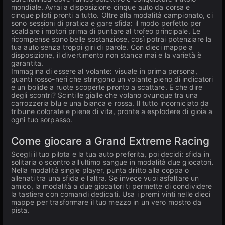
mondiale. Avrai a disposizione cinque auto da corsa e
cinque piloti pronti a tutto. Oltre alla modalità campionato, ci
sono sessioni di pratica e gare sfida: il modo perfetto per
scaldare i motori prima di puntare al trofeo principale. Le
ricompense sono belle sostanziose, così potrai potenziare la
tua auto senza troppi giri di parole. Con dieci mappe a
disposizione, il divertimento non stanca mai e la varietà è
garantita.
Immagina di essere al volante: visuale in prima persona,
guanti rosso-neri che stringono un volante pieno di indicatori
e un bolide a ruote scoperte pronto a scattare. E che dire
degli scontri? Scintille gialle che volano ovunque tra una
carrozzeria blu e una bianca e rossa. Il tutto incorniciato da
tribune colorate e piene di vita, pronte a esplodere di gioia a
ogni tuo sorpasso.
Come giocare a Grand Extreme Racing
Scegli il tuo pilota e la tua auto preferita, poi decidi: sfida in
solitaria o scontro all'ultimo sangue in modalità due giocatori.
Nella modalità single player, punta dritto alla coppa o
allenati tra una sfida e l'altra. Se invece vuoi asfaltare un
amico, la modalità a due giocatori ti permette di condividere
la tastiera con comandi dedicati. Usa i premi vinti nelle dieci
mappe per trasformare il tuo mezzo in un vero mostro da
pista.