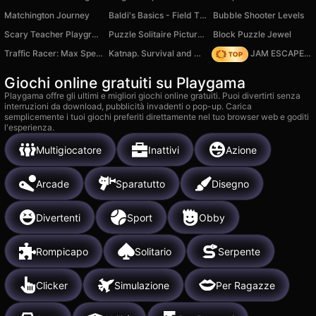
Matchington Journey
Baldi's Basics - Field Ttip - Original
Bubble Shooter Levels
Scary Teacher Playground Ragdoll Sandbox
Puzzle Solitaire Picture Match
Block Puzzle Jewel
Traffic Racer: Max Speed
Katnap. Survival and morphs
TRAFFIC JAM ESCAPE 3D
Giochi online gratuiti su Playgama
Playgama offre gli ultimi e migliori giochi online gratuiti. Puoi divertirti senza
interruzioni da download, pubblicità invadenti o pop-up. Carica
semplicemente i tuoi giochi preferiti direttamente nel tuo browser web e goditi
l'esperienza.
Multigiocatore
Inattivi
Azione
Arcade
Sparatutto
Disegno
Divertenti
Sport
Obby
Rompicapo
Solitario
Serpente
Clicker
Simulazione
Per Ragazze