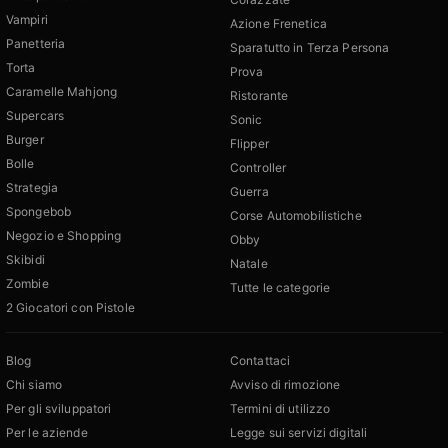
Vampiri
Azione Frenetica
Panetteria
Sparatutto in Terza Persona
Torta
Prova
Caramelle Mahjong
Ristorante
Supercars
Sonic
Burger
Flipper
Bolle
Controller
Strategia
Guerra
Spongebob
Corse Automobilistiche
Negozio e Shopping
Obby
Skibidi
Natale
Zombie
Tutte le categorie
2 Giocatori con Pistole
Blog
Contattaci
Chi siamo
Avviso di rimozione
Per gli sviluppatori
Termini di utilizzo
Per le aziende
Legge sui servizi digitali