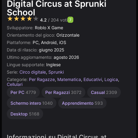
Digital Circus at Sprunki
School
★★★★★
4.2
/ 204 voti
7
Sviluppatore:
Roblo X Game
Orientamento del gioco:
Orizzontale
Piattaforme:
PC, Android, iOS
Data di rilascio:
giugno 2025
Ultimo aggiornamento:
agosto 2026
Lingue supportate:
Inglese
Serie:
Circo digitale
,
Sprunki
Categorie:
Per Ragazze
,
Matematica
,
Educativi
,
Logica
,
Cellulari
Russi
Browser
Construct
Alta
Per
Per PC
4779
Per Ragazzi
3072
Casual
2309
Qualità
Bambini
1796
5019
500
3569
1477
Schermo intero
1040
Apprendimento
593
Desktop
5168
Informazioni su Digital Circus at