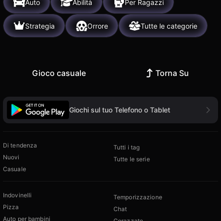
Auto
Abilità
Per Ragazzi
Strategia
Orrore
Tutte le categorie
Gioco casuale
Torna Su
Giochi sul tuo Telefono o Tablet
Di tendenza
Tutti i tag
Nuovi
Tutte le serie
Casuale
Indovinelli
Temporizzazione
Pizza
Chat
Auto per bambini
Corazzate