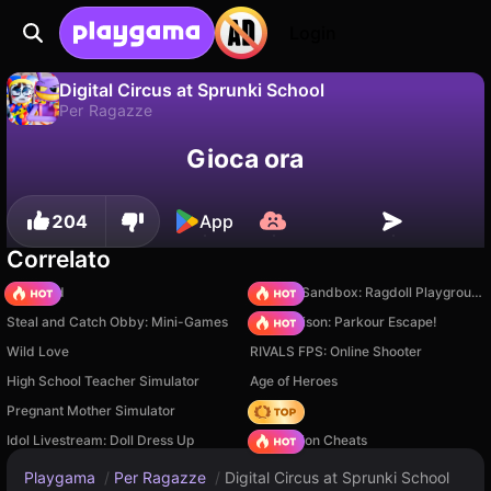
Login
Digital Circus at Sprunki School
Per Ragazze
No
Salva
Salva i progressi!
Gioca ora
Digital Circus at Sprunki School è un gioco di per ragazze gratuito di Roblo X Game. Giocaci online su Playgama.
204
App
Correlato
TB World
Sprunki Sandbox: Ragdoll Playground Mode
Steal and Catch Obby: Mini-Games
Barry Prison: Parkour Escape!
Wild Love
RIVALS FPS: Online Shooter
High School Teacher Simulator
Age of Heroes
Pregnant Mother Simulator
Hedgies
Idol Livestream: Doll Dress Up
PVZ Fusion Cheats
Playgama
/
Per Ragazze
/
Digital Circus at Sprunki School