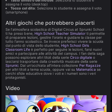
Tasto sinistro del mouse
: Seleziona lo studente e
assegna il voto (desktop)
Tocco col dito
: Seleziona lo studente e assegna il voto
(smartphone)
Altri giochi che potrebbero piacerti
Se l'atmosfera scolastica di Digital Circus at Sprunki School
ti ha preso bene,
High School Teacher Simulator
ti permette
di preparare lezioni, gestire l'orario e guidare la classe per
tutto l'anno scolastico. Se invece preferisci vivere la scuola
dal punto di vista dello studente,
High School Girls
Classroom Life
è perfetto per seguire le lezioni, farsi nuovi
amici e partecipare alle attività del campus. I fan della saga
possono esplorare altri titoli della serie
Circo digitale
o
lasciarsi trasportare dalla creatività musicale della serie
Sprunki
. Dai un'occhiata all'intera collezione
Per Ragazze
per altri titoli a tema scuola, oppure vai su
Matematica
se
cerchi sfide educative dove i voti e i numeri sono i veri
protagonisti.
Video