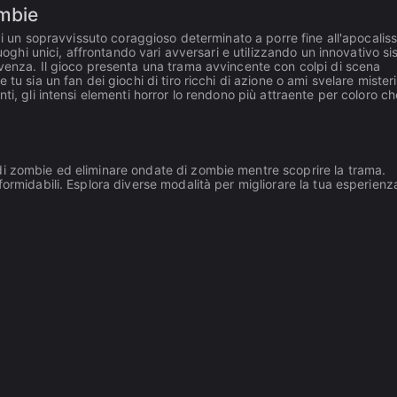
ombie
 di un sopravvissuto coraggioso determinato a porre fine all'apocalis
luoghi unici, affrontando vari avversari e utilizzando un innovativo s
ivenza. Il gioco presenta una trama avvincente con colpi di scena
tu sia un fan dei giochi di tiro ricchi di azione o ami svelare misteri
ti, gli intensi elementi horror lo rendono più attraente per coloro ch
di zombie ed eliminare ondate di zombie mentre scoprire la trama.
ormidabili. Esplora diverse modalità per migliorare la tua esperienz