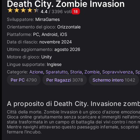
Death City. Zombie Invasion
★★★★★
4.4
/ 3396 voti
18
Sviluppatore:
MirraGames
Orientamento del gioco:
Orizzontale
Piattaforme:
PC, Android, iOS
Data di rilascio:
novembre 2024
Ultimo aggiornamento:
agosto 2026
Motore di gioco:
Unity
Lingue supportate:
Inglese
Categorie:
Azione
,
Sparatutto
,
Storia
,
Zombie
,
Sopravvivenza
,
Sp
Desktop
Dungeon
Russi
Browser
Indie
Open
Unity
Alta
Per 1
Per PC
4790
Per Ragazzi
3078
Schermo intero
1042
giocatore
1220
Qualità
World
online
1801
5030
5172
36
3177
3574
381
4112
A proposito di Death City. Invasione zom
Città della morte. Zombie Invasion è un gioco d'azione emoziona
Gioca online gratuitamente senza scaricare e immergiti nell'atmos
stata trasformata in un campo di battaglia dei vivi contro i non mo
Mentre navighi attraverso questo paesaggio infernale, scoprirai i
fermare l'incubo.