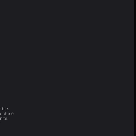
mbie.
a che è
nite.
r