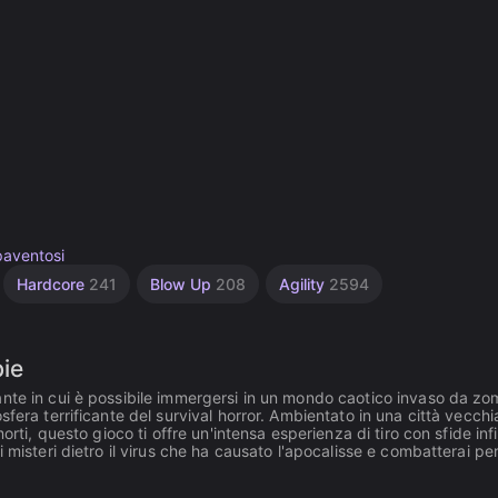
aventosi
Hardcore
241
Blow Up
208
Agility
2594
bie
nte in cui è possibile immergersi in un mondo caotico invaso da zo
fera terrificante del survival horror. Ambientato in una città vecchi
rti, questo gioco ti offre un'intensa esperienza di tiro con sfide infi
 misteri dietro il virus che ha causato l'apocalisse e combatterai pe