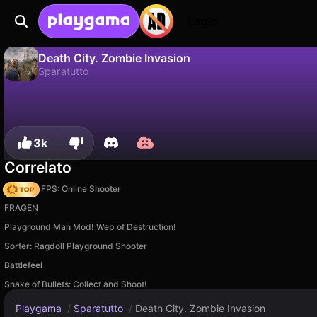
Login
Death City. Zombie Invasion
Sparatutto
No
Salva
Salva i progressi!
Death City. Zombie Invasion è un gioco di sparatutto gratuito di MirraGames. Giocaci online su Playgama.
3k
Correlato
Hazmob FPS: Online Shooter
FRAGEN
Playground Man Mod! Web of Destruction!
Sorter: Ragdoll Playground Shooter
Battlefeel
Snake of Bullets: Collect and Shoot!
Playgama
/
Sparatutto
/
Death City. Zombie Invasion