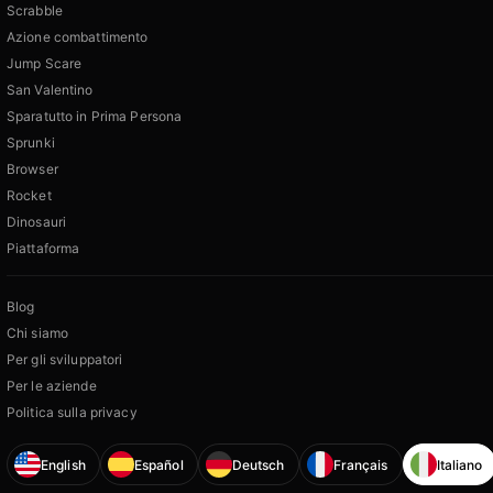
Scrabble
Azione combattimento
Jump Scare
San Valentino
Sparatutto in Prima Persona
Sprunki
Browser
Rocket
Dinosauri
Piattaforma
Blog
Chi siamo
Per gli sviluppatori
Per le aziende
Politica sulla privacy
English
Español
Deutsch
Français
Italiano