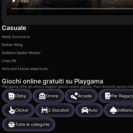
Casuale
Noob Survival io
Ember Wing
Solitaire Spider Master
Lines 98
Girls don't know what to do
Giochi online gratuiti su Playgama
Playgama offre gli ultimi e migliori giochi online gratuiti. Puoi divertirti senza
Obby
Orrore
Arcade
Per Ragazz
Clicker
2 Giocatori
Auto
Solitario
Tutte le categorie