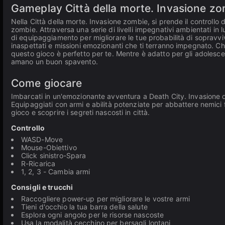
Gameplay Città della morte. Invasione z
Nella Città della morte. Invasione zombie, si prende il controllo
zombie. Attraversa una serie di livelli impegnativi ambientati in 
di equipaggiamento per migliorare le tue probabilità di sopravv
inaspettati e missioni emozionanti che ti terranno impegnato. Che 
questo gioco è perfetto per te. Mentre è adatto per gli adolescen
amano un buon spavento.
Come giocare
Imbarcati in un'emozionante avventura a Death City. Invasione 
Equipaggiati con armi e abilità potenziate per abbattere nemici f
gioco e scoprire i segreti nascosti in città.
Controllo
WASD-Move
Mouse-Obiettivo
Click sinistro-Spara
R-Ricarica
1, 2, 3 - Cambia armi
Consigli e trucchi
Raccogliere power-up per migliorare le vostre armi
Tieni d'occhio la tua barra della salute
Esplora ogni angolo per le risorse nascoste
Usa la modalità cecchino per bersagli lontani