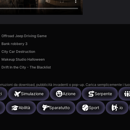
Offroad Jeep Driving Game
Bank robbery 3
City Car Destruction
Makeup Studio Halloween
Drift In the City - The Blacklist
 interruzioni da download, pubblicità invadenti o pop-up. Carica semplicemente i tuo
i
Simulazione
Azione
Serpente
Abilità
Sparatutto
Sport
.io