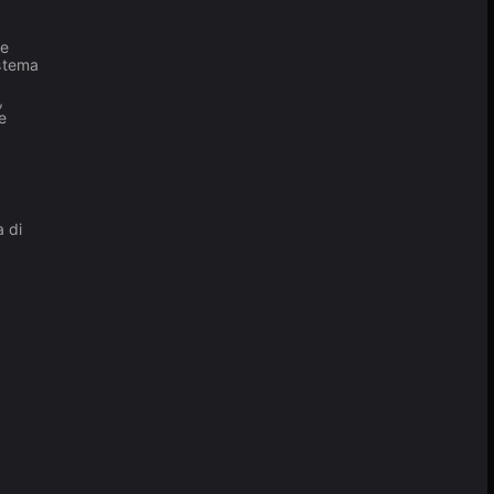
se
istema
,
e
a di