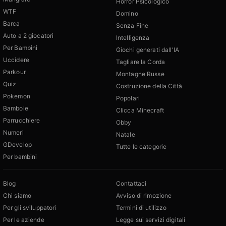
Horror Psicologico
WTF
Domino
Barca
Senza Fine
Auto a 2 giocatori
Intelligenza
Per Bambini
Giochi generati dall'IA
Uccidere
Tagliare la Corda
Parkour
Montagne Russe
Quiz
Costruzione della Città
Pokemon
Popolari
Bambole
Clicca Minecraft
Parrucchiere
Obby
Numeri
Natale
GDevelop
Tutte le categorie
Per bambini
Blog
Contattaci
Chi siamo
Avviso di rimozione
Per gli sviluppatori
Termini di utilizzo
Per le aziende
Legge sui servizi digitali