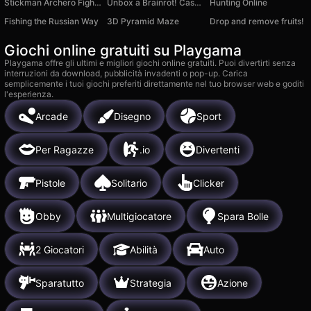
Stickman Archero Fight: stick shadow fight war
Unbox a Brainrot! Case Obby Magnate Farm +1 RNG
Hunting Online
Fishing the Russian Way
3D Pyramid Maze
Drop and remove fruits!
Giochi online gratuiti su Playgama
Playgama offre gli ultimi e migliori giochi online gratuiti. Puoi divertirti senza
interruzioni da download, pubblicità invadenti o pop-up. Carica
semplicemente i tuoi giochi preferiti direttamente nel tuo browser web e goditi
l'esperienza.
Arcade
Disegno
Sport
Per Ragazze
.io
Divertenti
Pistole
Solitario
Clicker
Obby
Multigiocatore
Spara Bolle
2 Giocatori
Abilità
Auto
Sparatutto
Strategia
Azione