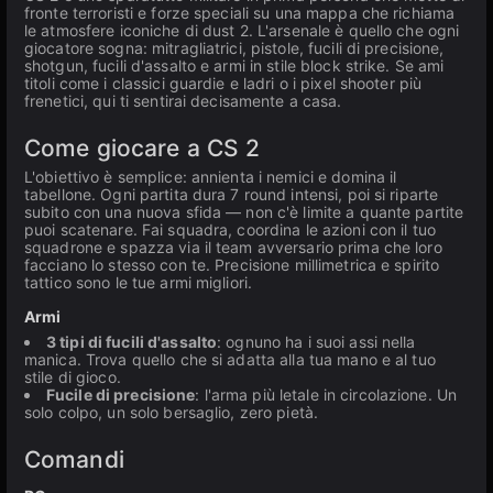
fronte terroristi e forze speciali su una mappa che richiama
le atmosfere iconiche di dust 2. L'arsenale è quello che ogni
giocatore sogna: mitragliatrici, pistole, fucili di precisione,
shotgun, fucili d'assalto e armi in stile block strike. Se ami
titoli come i classici guardie e ladri o i pixel shooter più
frenetici, qui ti sentirai decisamente a casa.
Come giocare a CS 2
L'obiettivo è semplice: annienta i nemici e domina il
tabellone. Ogni partita dura 7 round intensi, poi si riparte
subito con una nuova sfida — non c'è limite a quante partite
puoi scatenare. Fai squadra, coordina le azioni con il tuo
squadrone e spazza via il team avversario prima che loro
facciano lo stesso con te. Precisione millimetrica e spirito
tattico sono le tue armi migliori.
Armi
3 tipi di fucili d'assalto
: ognuno ha i suoi assi nella
manica. Trova quello che si adatta alla tua mano e al tuo
stile di gioco.
Fucile di precisione
: l'arma più letale in circolazione. Un
solo colpo, un solo bersaglio, zero pietà.
Comandi