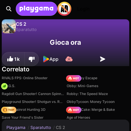
Login
CS 2
Sparatutto
No
Salva
Salva i progressi!
CS 2 è un gioco di sparatutto gratuito di New Generation Games. Giocaci online su Playgama.
Gioca ora
1k
App
Correlato
RIVALS FPS: Online Shooter
Your Obby Escape
H.O.G.S.
Obby: Mini-Games
Ragdoll Gun Shooter! Cannon Spinner Playground
Robby: The Speed Maze
Playground Shooter! Shotgun vs. Ragdolls!
ObbyTycoon: Money Tycoon
Italian Brainrot Hunting 3D
Piece of Cake: Merge & Bake
Save Your Friend's Sister
Age of Heroes
Playgama
/
Sparatutto
/
CS 2