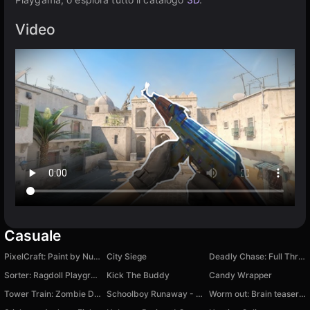
Video
Casuale
PixelCraft: Paint by Numbers!
City Siege
Deadly Chase: Full Throttle
Sorter: Ragdoll Playground Shooter
Kick The Buddy
Candy Wrapper
Tower Train: Zombie Defense 2D
Schoolboy Runaway - The Original Version
Worm out: Brain teaser games