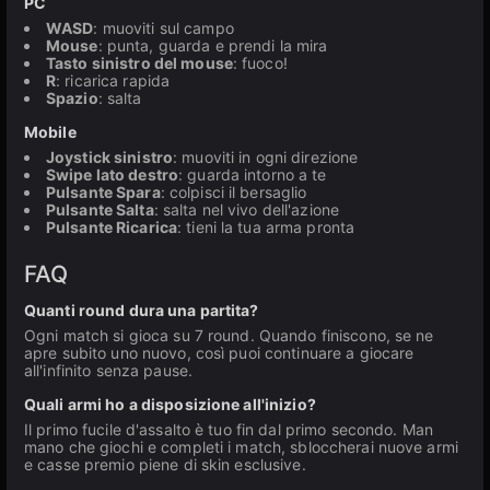
PC
WASD
: muoviti sul campo
Mouse
: punta, guarda e prendi la mira
Tasto sinistro del mouse
: fuoco!
R
: ricarica rapida
Spazio
: salta
Mobile
Joystick sinistro
: muoviti in ogni direzione
Swipe lato destro
: guarda intorno a te
Pulsante Spara
: colpisci il bersaglio
Pulsante Salta
: salta nel vivo dell'azione
Pulsante Ricarica
: tieni la tua arma pronta
FAQ
Quanti round dura una partita?
Ogni match si gioca su 7 round. Quando finiscono, se ne
apre subito uno nuovo, così puoi continuare a giocare
all'infinito senza pause.
Quali armi ho a disposizione all'inizio?
Il primo fucile d'assalto è tuo fin dal primo secondo. Man
mano che giochi e completi i match, sbloccherai nuove armi
e casse premio piene di skin esclusive.