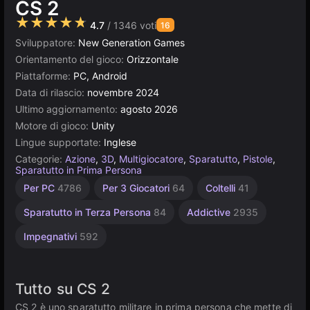
CS 2
★★★★★
4.7
/ 1346 voti
16
Sviluppatore:
New Generation Games
Orientamento del gioco:
Orizzontale
Piattaforme:
PC, Android
Data di rilascio:
novembre 2024
Ultimo aggiornamento:
agosto 2026
Motore di gioco:
Unity
Lingue supportate:
Inglese
Categorie:
Azione
,
3D
,
Multigiocatore
,
Sparatutto
,
Pistole
,
Sparatutto in Prima Persona
Arena
Combattimento
Desktop
Russi
Pixel
Soldato
Browser
Militari/Esercito
Indie
Unity
Alta
Per PC
4786
Per 3 Giocatori
64
Coltelli
41
1220
Qualità
online
1799
sparatutto
Art
165
5026
5172
72
441
38
436
3177
3571
Sparatutto in Terza Persona
84
Addictive
2935
Impegnativi
592
Tutto su CS 2
CS 2 è uno sparatutto militare in prima persona che mette di