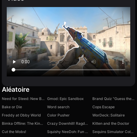
Aléatoire
Need for Steed: New Beginning
Gmod: Epic Sandbox
Brand Quiz "Guess the Logo"
Bake or Die
Word search
Cops Escape
Freddy at Obby World
Color Pusher
WorDeck: Solitaire
Bimka Offline: The King of Destruction cars
Crazy Downhill! Ragdoll Fall Down!
Kitten and the Doctor
Cut the Mobs!
Squishy NeeDoh: Fun Unboxing
Sequins Simulator Colors by Numbers