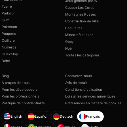
Jeux générés par IA
Tuerie
Couper Les Corde
Parkour
Montagnes Russes
Quiz
Construction de Ville
Pokémon
Populaires
Poupées
Minecraft clicker
Coiffure
Obby
Numéros
Noël
GDevelop
Toutes les catégories
Bébé
Blog
Contactez-nous
À propos de nous
Avis de retrait
Pour les développeurs
Conditions d'utilisation
Pour les professionnels
Loi sur les services numériques
Politique de confidentialité
Préférences en matière de cookies
English
Español
Deutsch
Français