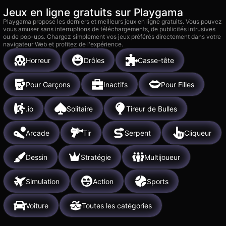
Jeux en ligne gratuits sur Playgama
Playgama propose les derniers et meilleurs jeux en ligne gratuits. Vous pouvez
vous amuser sans interruptions de téléchargements, de publicités intrusives
ou de pop-ups. Chargez simplement vos jeux préférés directement dans votre
navigateur Web et profitez de l'expérience.
Horreur
Drôles
Casse-tête
Pour Garçons
Inactifs
Pour Filles
.io
Solitaire
Tireur de Bulles
Arcade
Tir
Serpent
Cliqueur
Dessin
Stratégie
Multijoueur
Simulation
Action
Sports
Voiture
Toutes les catégories