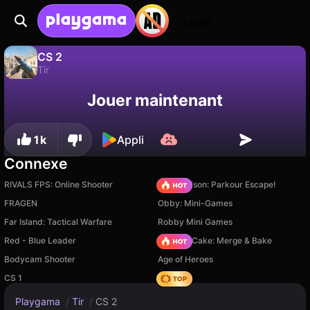
Login
CS 2
Tir
Sauvegardez la
Non
Enregistrer
CS 2 est un jeu de tir gratuit par New Generation Games. Joue-y en ligne sur Playgama.
Jouer maintenant
progression !
1k
Appli
Connexe
RIVALS FPS: Online Shooter
Barry Prison: Parkour Escape!
FRAGEN
Obby: Mini-Games
Far Island: Tactical Warfare
Robby Mini Games
Red - Blue Leader
Piece of Cake: Merge & Bake
Bodycam Shooter
Age of Heroes
CS 1
Hedgies
Playgama
/
Tir
/
CS 2