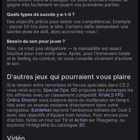
gagne très facilement en jouant vos premières parties.
Quels types de succès y a-t-il ?
Des objectifs précis pour tester vos compétences. Exemple
: placer 50 tirs dans la tête. Certains défis demandent une
sacrée dose de skill, alors accrochez-vous !
Besoin du son pour jouer ?
Non, ce n'est pas obligatoire — la maniabilité est assez
intuitive pour s'en sortir sans. Après, pour l'immersion totale
et le feeling du combat, on vous conseille vivement d'activer
le son.
D'autres jeux qui pourraient vous plaire
Si la tension entre terroristes et forces spéciales dans CS 2
vous rend accro,
Special Ops: GO
propose des échanges de
tirs effrénés avec un classement compétitif.
RIVALS FPS:
Online Shooter
vous balance dans du multijoueur en temps
réel avec un arsenal moderne directement dans votre
navigateur.
Battlefeel
reprend l'ambiance militaire de Dust 2
avec des objectifs d'équipe bien tendus. Pour encore plus
d'action, faites un tour sur
Tir
et
Action
sur Playgama, ou
explorez l'intégralité du catalogue
3D
.
Vidéo