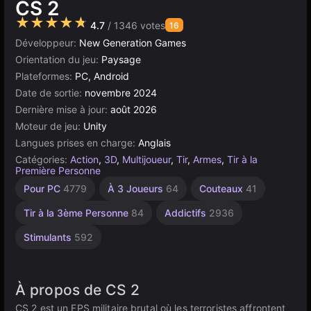
CS 2
★★★★★
4.7
/ 1346 votes
16
Développeur:
New Generation Games
Orientation du jeu:
Paysage
Plateformes:
PC, Android
Date de sortie:
novembre 2024
Dernière mise à jour:
août 2026
Moteur de jeu:
Unity
Langues prises en charge:
Anglais
Catégories:
Action
,
3D
,
Multijoueur
,
Tir
,
Armes
,
Tir à la
Première Personne
Arène
Combat
Bureau
Indépendants
Russes
Pixels
Soldat
Navigateur
Unity
Militaire/Armée
Haute
Pour PC
4779
À 3 Joueurs
64
Couteaux
41
Qualité
5168
438
166
1796
en
72
441
5019
1217
38
ligne
3569
Tir à la 3ème Personne
84
Addictifs
2936
3172
Stimulants
592
À propos de CS 2
CS 2 est un FPS militaire brutal où les terroristes affrontent