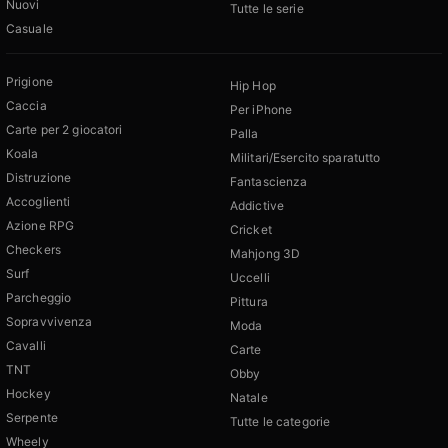
Nuovi
Tutte le serie
Casuale
Prigione
Hip Hop
Caccia
Per iPhone
Carte per 2 giocatori
Palla
Koala
Militari/Esercito sparatutto
Distruzione
Fantascienza
Accoglienti
Addictive
Azione RPG
Cricket
Checkers
Mahjong 3D
Surf
Uccelli
Parcheggio
Pittura
Sopravvivenza
Moda
Cavalli
Carte
TNT
Obby
Hockey
Natale
Serpente
Tutte le categorie
Wheely