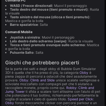
Comandi PC
WASD / Frecce direzionali
: Muovi il personaggio
Tasto destro del mouse (tieni premuto e muovi)
: Ruota
la visuale
Tasto sinistro del mouse (clicca o tieni premuto)
:
Mastica e gonfia la bolla
Barra spaziatrice
: Salta
Comandi Mobile
Joystick a sinistra
: Muovi il personaggio
Lato destro dello schermo (swipe)
: Ruota la visuale
Tocca e tieni premuto ovunque sullo schermo
: Mastica
e gonfia la bolla
Pulsante Salto
: Salta
Giochi che potrebbero piacerti
Se la parte dei salti e degli obby di Bubble Gum Simulator
3D! è quella che ti ha preso di più, la categoria
Obby
è
piena zeppa di percorsi a ostacoli che devi assolutamente
provare.
Obby: Climb and Slide
unisce scalate vertiginose e
scivolate mozzafiato con compagni pet che ti aiutano a
raccogliere monete, proprio come qui.
Robby: Climb and
Jump Tower
ti sfida a scalare torri altissime con l'aiuto di pet
che potenziano il tuo bottino, richiamando perfettamente la
voglia di scalare il cielo di questo titolo.
Speed per Click:
Obby
fonde meccaniche clicker con percorsi parkour e un