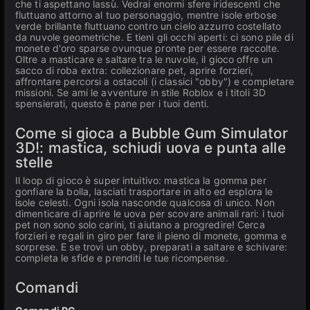
che ti aspettano lassù. Vedrai enormi sfere iridescenti che
fluttuano attorno al tuo personaggio, mentre isole erbose
verde brillante fluttuano contro un cielo azzurro costellato
da nuvole geometriche. E tieni gli occhi aperti: ci sono pile di
monete d'oro sparse ovunque pronte per essere raccolte.
Oltre a masticare e saltare tra le nuvole, il gioco offre un
sacco di roba extra: collezionare pet, aprire forzieri,
affrontare percorsi a ostacoli (i classici "obby") e completare
missioni. Se ami le avventure in stile Roblox e i titoli 3D
spensierati, questo è pane per i tuoi denti.
Come si gioca a Bubble Gum Simulator
3D!: mastica, schiudi uova e punta alle
stelle
Il loop di gioco è super intuitivo: mastica la gomma per
gonfiare la bolla, lasciati trasportare in alto ed esplora le
isole celesti. Ogni isola nasconde qualcosa di unico. Non
dimenticare di aprire le uova per scovare animali rari: i tuoi
pet non sono solo carini, ti aiutano a progredire! Cerca
forzieri e regali in giro per fare il pieno di monete, gomma e
sorprese. E se trovi un obby, preparati a saltare e schivare:
completa le sfide e prenditi le tue ricompense.
Comandi