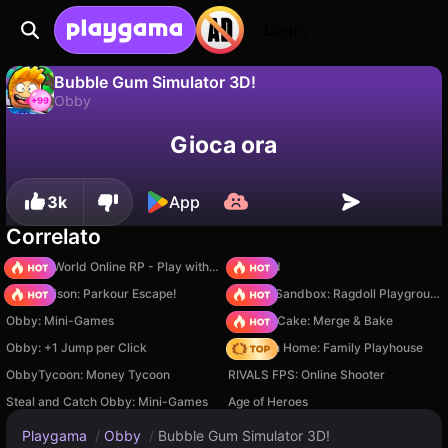
Login
Bubble Gum Simulator 3D!
Obby
No
Salva
Salva i progressi!
Bubble Gum Simulator 3D! è un gioco di obby gratuito di Dvuglavyy Medvedь. Giocaci online su Playgama.
Gioca ora
3k
App
Correlato
Sprunki World Online RP - Play with Friends!
TB World
Barry Prison: Parkour Escape!
Sprunki Sandbox: Ragdoll Playground Mode
Obby: Mini-Games
Piece of Cake: Merge & Bake
Obby: +1 Jump per Click
My Town Home: Family Playhouse
ObbyTycoon: Money Tycoon
RIVALS FPS: Online Shooter
Steal and Catch Obby: Mini-Games
Age of Heroes
Playgama
/
Obby
/
Bubble Gum Simulator 3D!