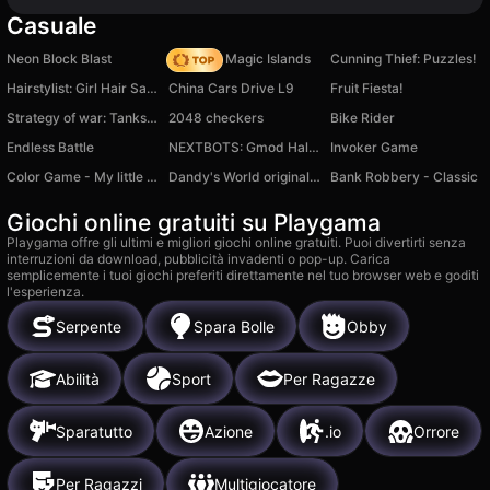
Casuale
Neon Block Blast
Mahjong Magic Islands
Cunning Thief: Puzzles!
Hairstylist: Girl Hair Salon
China Cars Drive L9
Fruit Fiesta!
Strategy of war: Tanks and helicopters
2048 checkers
Bike Rider
Endless Battle
NEXTBOTS: Gmod Half-Life Edition
Invoker Game
Color Game - My little pony, for kids
Dandy's World original 3D
Bank Robbery - Classic
Giochi online gratuiti su Playgama
Playgama offre gli ultimi e migliori giochi online gratuiti. Puoi divertirti senza
interruzioni da download, pubblicità invadenti o pop-up. Carica
semplicemente i tuoi giochi preferiti direttamente nel tuo browser web e goditi
l'esperienza.
Serpente
Spara Bolle
Obby
Abilità
Sport
Per Ragazze
Sparatutto
Azione
.io
Orrore
Per Ragazzi
Multigiocatore