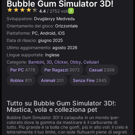
Bubble Gum Simulator 3D!
★★★★★
4.4
/ 2752 voti
7
Sviluppatore:
Dvuglavyy Medvedь
Orientamento del gioco:
Orizzontale
Piattaforme:
PC, Android, iOS
Data di rilascio:
giugno 2025
Ultimo aggiornamento:
agosto 2026
Lingue supportate:
Inglese
Categorie:
Bambini
,
3D
,
Clicker
,
Obby
,
Cellulari
Salto
Desktop
Browser
Unity
Per
Per
Per PC
4779
Per Ragazzi
3072
Casual
2309
bambini
Bambini
online
462
5019
5168
3172
1477
275
Roblox
811
Animali
201
Senza Fine
2845
Tutto su Bubble Gum Simulator 3D!:
Mastica, vola e colleziona pet
Bubble Gum Simulator 3D! ti catapulta in un mondo iper-
colorato dove la gomma da masticare è il carburante di
tutto. Più grande è la bolla che gonfi, più in alto voli: il cielo è
letteralmente il tuo limite, con isole fluttuanti piene di segreti