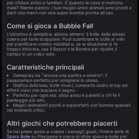
per sfidare amici e familiari. E quando le cose si mettono
male? Niente panico: i tuoi magici amici animali sono pronti a
darti una mano con una super bomba pronta all'uso.
Come si gioca a Bubble Fall
L'obiettivo è semplice: abbina almeno 3 bolle dello stesso
colore per farle scoppiare. Puoi scambiare le bolle al volo
per pianificare combo micidiali e, se la situazione si fa
troppo intricata, usa il Razzo o la Bomba per ripulire il
campo in un colpo solo.
Caratteristiche principali
Gameplay da "ancora una partita e smetto": il
passatempo perfetto per sciogliere lo stress.
Grafica deliziosa, bolle vivaci, comparto audio al top ed
effetti visivi che lasciano il segno.
Perfetto per ogni età: sfida amici e parenti a chi fa il
punteggio più alto.
Magici animaletti pronti a supportarti con bombe speciali
nei momenti critici.
Altri giochi che potrebbero piacerti
Se hai preso gusto a colpire i bersagli giusti, l'intera serie di
Spara Bolle
su Playgama è piena di sfide spacca-bolle per