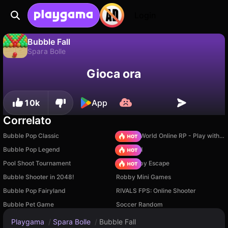
Login
Bubble Fall
Spara Bolle
No
Salva
Salva i progressi!
Bubble Fall è un gioco di spara bolle gratuito di Citigo. Giocaci online su Playgama.
Gioca ora
10k
App
Correlato
Bubble Pop Classic
Sprunki World Online RP - Play with Friends!
Bubble Pop Legend
TB World
Pool Shoot Tournament
Your Obby Escape
Bubble Shooter in 2048!
Robby Mini Games
Bubble Pop Fairyland
RIVALS FPS: Online Shooter
Bubble Pet Game
Soccer Random
Playgama
/
Spara Bolle
/
Bubble Fall