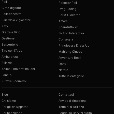
Polli
Robocar Poli
Circo digitale
Drag Racing
Pallacanestro
Per 3 Giocatori
Biliardo a 2 giocatori
Amore
Kitty
Sparatutto 2D
Gratta e Vinci
Fiction Interattiva
Gestione
Consegna
Serpente io
Principessa Dress Up
Tiro con l'Arco
Mahjong Cinese
Ambulanza
Avventure Reali
Biliardo
Obby
Animali Brainrot Italiani
Natale
Lancio
Tutte le categorie
Puzzle Scorrevoli
Blog
Contattaci
Chi siamo
Avviso di rimozione
Per gli sviluppatori
Termini di utilizzo
Per le aziende
Legge sui servizi digitali