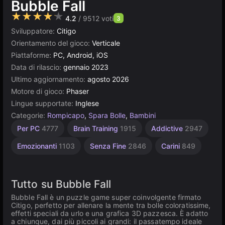
Bubble Fall
★★★★★
4.2
/ 9512 voti
3
Sviluppatore:
Citigo
Orientamento del gioco:
Verticale
Piattaforme:
PC, Android, iOS
Data di rilascio:
gennaio 2023
Ultimo aggiornamento:
agosto 2026
Motore di gioco:
Phaser
Lingue supportate:
Inglese
Categorie:
Rompicapo
,
Spara Bolle
,
Bambini
Desktop
Geometria
Semplici
Browser
Alta
Per 1
Per PC
4777
Brain Training
1915
Addictive
2947
giocatore
Qualità
5013
1575
5167
164
3566
4173
Emozionanti
1103
Senza Fine
2846
Carini
849
Tutto su Bubble Fall
Bubble Fall è un puzzle game super coinvolgente firmato
Citigo, perfetto per allenare la mente tra bolle coloratissime,
effetti speciali da urlo e una grafica 3D pazzesca. È adatto
a chiunque, dai più piccoli ai grandi: il passatempo ideale