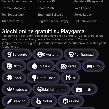
Blocks Adventure Jungle Saga
Capybara IO
Monsters Playground Sandbox
Cartoon Mahjong
Snake Rush
Love Legend
Toy Soccer Cup
Emerland Solitaire
Merge Lagoon
Ibiza Pool Party
Bogdan Escape: Angry Bully
Call Spunky now
Giochi online gratuiti su Playgama
Playgama offre gli ultimi e migliori giochi online gratuiti. Puoi divertirti senza
interruzioni da download, pubblicità invadenti o pop-up. Carica
semplicemente i tuoi giochi preferiti direttamente nel tuo browser web e goditi
l'esperienza.
Serpente
Divertenti
Per Ragazzi
Obby
Solitario
Orrore
Auto
Sport
Spara Bolle
.io
Strategia
Multigiocatore
Inattivi
Disegno
Clicker
Azione