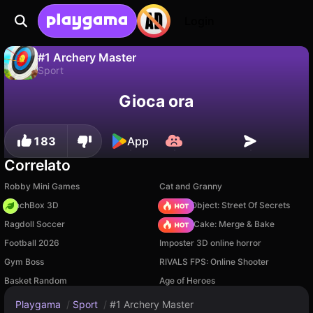
Login
#1 Archery Master
Sport
No
Salva
Salva i progressi!
#1 Archery Master è un gioco di sport gratuito di Inlogic. Giocaci online su Playgama.
Gioca ora
183
App
Correlato
Robby Mini Games
Cat and Granny
PunchBox 3D
Hidden Object: Street Of Secrets
Ragdoll Soccer
Piece of Cake: Merge & Bake
Football 2026
Imposter 3D online horror
Gym Boss
RIVALS FPS: Online Shooter
Basket Random
Age of Heroes
Playgama
/
Sport
/
#1 Archery Master