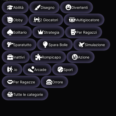
Abilità
Disegno
Divertenti
Obby
2 Giocatori
Multigiocatore
Solitario
Strategia
Per Ragazzi
Sparatutto
Spara Bolle
Simulazione
Inattivi
Rompicapo
Azione
.io
Arcade
Sport
Per Ragazze
Orrore
Tutte le categorie