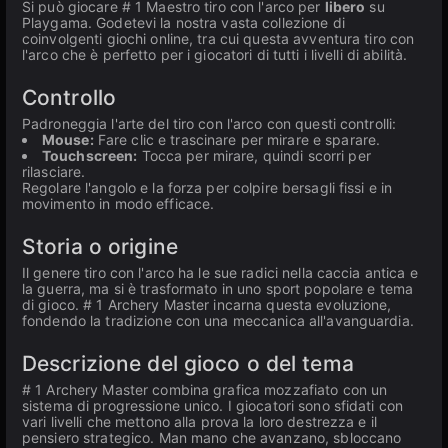
Si può giocare # 1 Maestro tiro con l'arco per
libero
su
Playgama. Godetevi la nostra vasta collezione di
coinvolgenti giochi online, tra cui questa avventura tiro con
l'arco che è perfetto per i giocatori di tutti i livelli di abilità.
Controllo
Padroneggia l'arte del tiro con l'arco con questi controlli:
Mouse:
Fare clic e trascinare per mirare e sparare.
Touchscreen:
Tocca per mirare, quindi scorri per
rilasciare.
Regolare l'angolo e la forza per colpire bersagli fissi e in
movimento in modo efficace.
Storia o origine
Il genere tiro con l'arco ha le sue radici nella caccia antica e
la guerra, ma si è trasformato in uno sport popolare e tema
di gioco. # 1 Archery Master incarna questa evoluzione,
fondendo la tradizione con una meccanica all'avanguardia.
Descrizione del gioco o del tema
# 1 Archery Master combina grafica mozzafiato con un
sistema di progressione unico. I giocatori sono sfidati con
vari livelli che mettono alla prova la loro destrezza e il
pensiero strategico. Man mano che avanzano, sbloccano