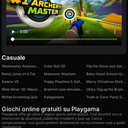
Casuale
Wednesday Addams Merge Drop Puzzle
Color Roll 3D
Flip the Stone and Get Brains Obby Tycoon 3D
Ramp Jump on a Car
Makeover Mayhem
Baby Hazel School Hygiene
Swarm VS
Poppy Playtime 5: Defeat the Prototype
Merry Christmas Stickman
Mine Miner 3D: Mayor of Dream Island
Brainrot case simulator:Spin Italian meme animals
Obby: Dig up the Brainrot!
Mchat Screening Quiz
Patagonians
Truth or Dare: Party Game
Giochi online gratuiti su Playgama
Playgama offre gli ultimi e migliori giochi online gratuiti. Puoi divertirti senza
interruzioni da download, pubblicità invadenti o pop-up. Carica
semplicemente i tuoi giochi preferiti direttamente nel tuo browser web e goditi
l'esperienza.