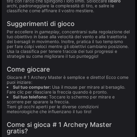
tiro con l'arco che spingono i loro limiti. Sbloccare
libero
archi, padroneggiare la complessità di tiro, e salire le
classifiche come affinare il vostro mestiere.
Suggerimenti di gioco
Per eccellere in
gameplay
, concentrarsi sulla regolazione del
tuo obiettivo in base alla velocità del vento e alla traiettoria
dei bersagli in movimento. Inoltre, pratica il tuo tempismo
per fare colpi veloci mentre gli obiettivi cambiano posizione.
Usa la classifica per tenere traccia dei tuoi progressi e
strategie su come migliorare il tuo punteggio!
Come giocare
Giocare # 1 Archery Master è semplice e diretto! Ecco come
puoi iniziare:
Sul tuo computer:
Usa il mouse per mirare al bersaglio.
Fare clic per rilasciare la freccia quando è pronto.
Sul tuo telefono:
Toccare lo schermo per mirare e
scorrere per sparare la freccia.
Tieni gli occhi aperti per le diverse condizioni
meteorologiche che influenzano il tuo tiro!
Come si gioca # 1 Archery Master
gratis?