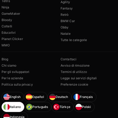
Tetris
Agility
Ninja
Fantasy
GameMaker
Retrò
Bloody
BMW Car
Coltelli
Obby
Educativi
Natale
Planet Clicker
Tutte le categorie
MMO
Blog
Contattaci
Chi siamo
Avviso di rimozione
Per gli sviluppatori
Termini di utilizzo
Per le aziende
Legge sui servizi digitali
Politica sulla privacy
Preferenze cookie
English
Español
Deutsch
Français
Italiano
Português
Türkçe
Polski
Indonesia