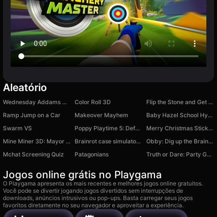
Aleatório
Wednesday Addams Merge Drop Puzzle
Color Roll 3D
Flip the Stone and Get Brains Obby Tycoon 3D
Ramp Jump on a Car
Makeover Mayhem
Baby Hazel School Hygiene
Swarm VS
Poppy Playtime 5: Defeat the Prototype
Merry Christmas Stickman
Mine Miner 3D: Mayor of Dream Island
Brainrot case simulator:Spin Italian meme animals
Obby: Dig up the Brainrot!
Mchat Screening Quiz
Patagonians
Truth or Dare: Party Game
Jogos online grátis no Playgama
O Playgama apresenta os mais recentes e melhores jogos online gratuitos.
Você pode se divertir jogando jogos divertidos sem interrupções de
downloads, anúncios intrusivos ou pop-ups. Basta carregar seus jogos
favoritos diretamente no seu navegador e aproveitar a experiência.