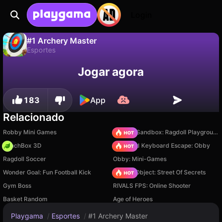
Login
#1 Archery Master
Esportes
Não
Salvar
Salve o progresso!
#1 Archery Master é um jogo de esportes gratuito de Inlogic. Jogue online na Playgama.
Jogar agora
183
App
Relacionado
Robby Mini Games
Sprunki Sandbox: Ragdoll Playground Mode
PunchBox 3D
+1 Speed Keyboard Escape: Obby
Ragdoll Soccer
Obby: Mini-Games
Wonder Goal: Fun Football Kick
Hidden Object: Street Of Secrets
Gym Boss
RIVALS FPS: Online Shooter
Basket Random
Age of Heroes
Playgama
/
Esportes
/
#1 Archery Master