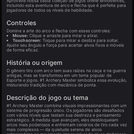
Aproveite nossa vasta coleção de jogos online envolventes,
incluindo esta aventura de arco e flecha que é perfeita para
jogadores de todos os níveis de habilidade.
Controles
Domine a arte do arco e flecha com esses controles:
Mouse:
Clique e arraste para mirar e atirar.
Touchscreen:
Toque para mirar e deslize para soltar.
Ajuste seu ângulo e força para acertar alvos fixos e móveis
de forma eficaz.
História ou origem
O gênero tiro com arco tem suas raízes na caça e na guerra
antigas, mas se transformou em um tema popular de
Esporte e jogos. #1 Archery Master simboliza essa evolução,
misturando tradição com mecânica de ponta.
Descrição do jogo ou tema
#1 Archery Master combina visuais impressionantes com um
sistema de progressão único. Os jogadores são desafiados
com vários níveis que testam sua destreza e pensamento
estratégico. À medida que avançam, eles desbloqueiam
arcos mais poderosos e enfrentam cenários de tiro cada vez
mais complexos — da quietude serena de alvos