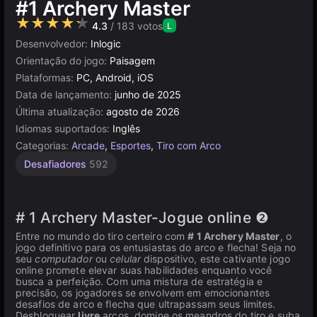
#1 Archery Master
★★★★★
4.3
/ 183 votos
L
Desenvolvedor:
Inlogic
Orientação do jogo:
Paisagem
Plataformas:
PC, Android, iOS
Data de lançamento:
junho de 2025
Última atualização:
agosto de 2026
Idiomas suportados:
Inglês
Categorias:
Arcade
,
Esportes
,
Tiro com Arco
Desafiadores
592
# 1 Archery Master-Jogue online ❷
Entre no mundo do tiro certeiro com
# 1 Archery Master
, o
jogo definitivo para os entusiastas do arco e flecha! Seja no
seu
computador
ou
celular
dispositivo, este cativante jogo
online promete elevar suas habilidades enquanto você
busca a perfeição. Com uma mistura de estratégia e
precisão, os jogadores se envolvem em emocionantes
desafios de arco e flecha que ultrapassam seus limites.
Desbloquear
livre
arcos, domine os meandros do tiro e suba