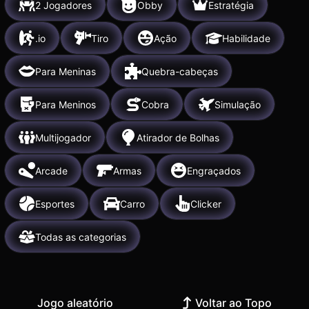
2 Jogadores
Obby
Estratégia
.io
Tiro
Ação
Habilidade
Para Meninas
Quebra-cabeças
Para Meninos
Cobra
Simulação
Multijogador
Atirador de Bolhas
Arcade
Armas
Engraçados
Esportes
Carro
Clicker
Todas as categorias
Jogo aleatório
Voltar ao Topo