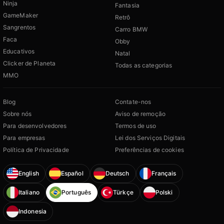
Ninja
Fantasia
GameMaker
Retrô
Sangrentos
Carro BMW
Faca
Obby
Educativos
Natal
Clicker de Planeta
Todas as categorias
MMO
Blog
Contate-nos
Sobre nós
Aviso de remoção
Para desenvolvedores
Termos de uso
Para empresas
Lei dos Serviços Digitais
Política de Privacidade
Preferências de cookies
English
Español
Deutsch
Français
Italiano
Português
Türkçe
Polski
Indonesia