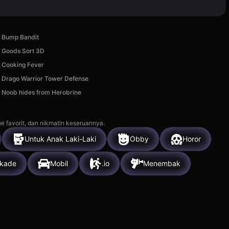
Bump Bandit
Goods Sort 3D
Cooking Fever
Drago Warrior Tower Defense
Noob hides from Herobrine
e favorit, dan nikmatin keseruannya.
Untuk Anak Laki-Laki
Obby
Horor
rkade
Mobil
.io
Menembak