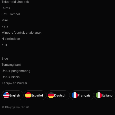
Teka-teki Unblock
Durak
Satu Tombol
Mini
Kata
Minecraft untuk anak-anak
Nickelodeon
Kuil
Blog
Tentang kami
Untuk pengembang
Untuk bisnis
Kebijakan Privasi
English
Español
Deutsch
Français
Italiano
© Playgama, 2026