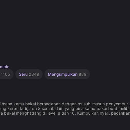
mbie
u
1105
Seru
2849
Mengumpulkan
889
ni, di mana kamu bakal berhadapan dengan musuh-musuh penyembur 
ang keren tadi, ada 8 senjata lain yang bisa kamu pakai buat melib
sa bakal menghadang di level 8 dan 16. Kumpulkan nyali, pecahka