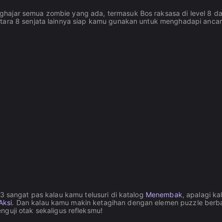
hajar semua zombie yang ada, termasuk Bos raksasa di level 8 da
entara 8 senjata lainnya siap kamu gunakan untuk menghadapi anc
 3 sangat pas kalau kamu telusuri di katalog
Menembak
, apalagi ka
Aksi
. Dan kalau kamu makin ketagihan dengan elemen puzzle berb
uji otak sekaligus refleksmu!