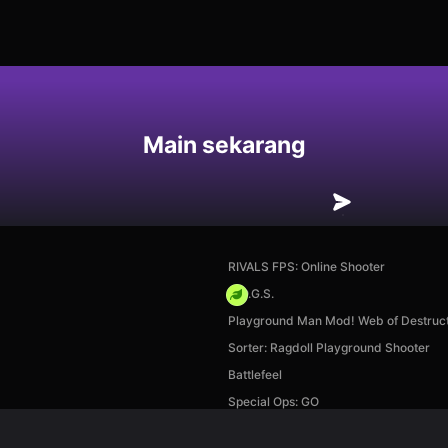
an
Main sekarang
RIVALS FPS: Online Shooter
H.O.G.S.
Playground Man Mod! Web of Destruct
Sorter: Ragdoll Playground Shooter
Battlefeel
Special Ops: GO