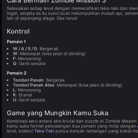
Cara Bermain Zombie Mission 3
Selesaikan setiap level dengan memecahkan teka-teki dan meng
Ingat, senjata es itu kunci buat melumpuhkan musuh api, sem
lain di sepanjang stage. Gas terus!
Kontrol
Pemain 1
W / A / S / D
: Bergerak
W
: Melompat (bisa jalan di dinding)
F
: Menyerang
Q
: Ganti senjata
Pemain 2
Tombol Panah
: Bergerak
Tombol Panah Atas
: Melompat (bisa jalan di dinding)
L
: Menyerang
K
: Granat
U
: Ganti senjata
Game yang Mungkin Kamu Suka
Kombinasi seru antara aksi brutal dan puzzle di Zombie Mission
kamu suka format petualangan dua pemain yang mirip dengan
level, koleksi
Teka-Teki
punya banyak tantangan yang bakal meng