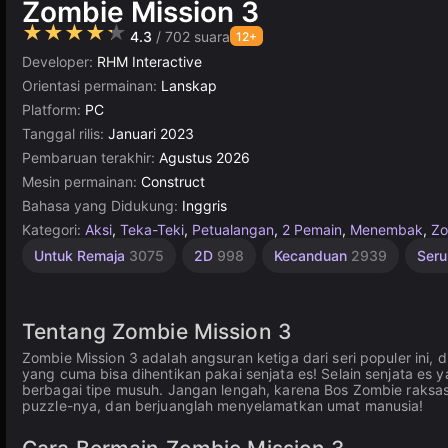
Zombie Mission 3
★★★★★
4.3
/ 702 suara
12+
Developer:
RHM Interactive
Orientasi permainan:
Lanskap
Platform:
PC
Tanggal rilis:
Januari 2023
Pembaruan terakhir:
Agustus 2026
Mesin permainan:
Construct
Bahasa yang Didukung:
Inggris
Kategori:
Aksi
,
Teka-Teki
,
Petualangan
,
2 Pemain
,
Menembak
,
Zo
Ketangkasan
Desktop
Matematika
Rekomendasi
Sederhana
Kartun
Konstruksi
Indie
2
Untuk Remaja
3075
2D
998
Kecanduan
2939
Ser
Terbaik
pemain
Online
5174
46
1573
501
2593
565
3571
zombie
1219
8
Tentang Zombie Mission 3
Zombie Mission 3 adalah angsuran ketiga dari seri populer i
yang cuma bisa dihentikan pakai senjata es! Selain senjata es y
berbagai tipe musuh. Jangan lengah, karena Bos Zombie raksa
puzzle-nya, dan berjuanglah menyelamatkan umat manusia!