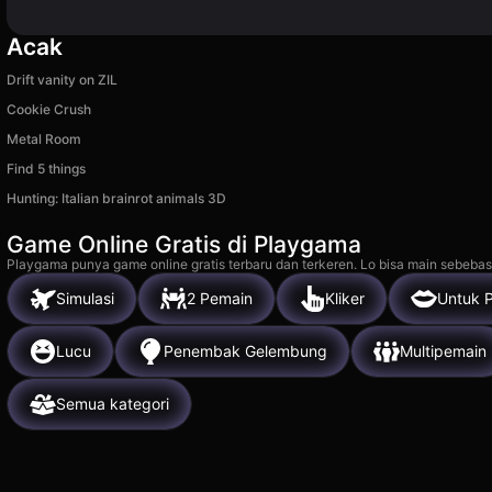
Acak
Drift vanity on ZIL
Cookie Crush
Metal Room
Find 5 things
Hunting: Italian brainrot animals 3D
Game Online Gratis di Playgama
Playgama punya game online gratis terbaru dan terkeren. Lo bisa main sebebas
Simulasi
2 Pemain
Kliker
Untuk 
Lucu
Penembak Gelembung
Multipemain
Semua kategori