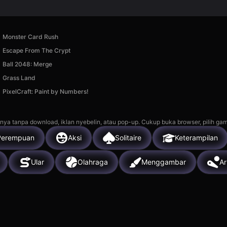
Monster Card Rush
Escape From The Crypt
Ball 2048: Merge
Grass Land
PixelCraft: Paint by Numbers!
nya tanpa download, iklan nyebelin, atau pop-up. Cukup buka browser, pilih gam
Perempuan
Aksi
Solitaire
Keterampilan
Ular
Olahraga
Menggambar
A