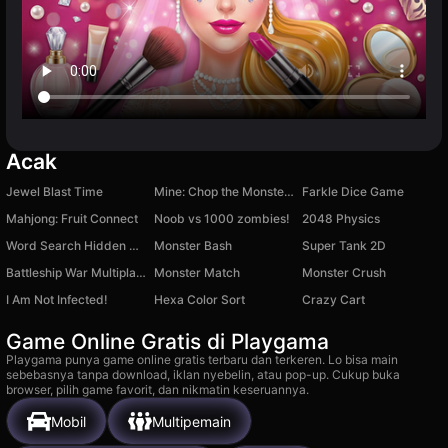
Acak
Jewel Blast Time
Mine: Chop the Monsters
Farkle Dice Game
Mahjong: Fruit Connect
Noob vs 1000 zombies!
2048 Physics
Word Search Hidden Words
Monster Bash
Super Tank 2D
Battleship War Multiplayer
Monster Match
Monster Crush
I Am Not Infected!
Hexa Color Sort
Crazy Cart
Game Online Gratis di Playgama
Playgama punya game online gratis terbaru dan terkeren. Lo bisa main
sebebasnya tanpa download, iklan nyebelin, atau pop-up. Cukup buka
browser, pilih game favorit, dan nikmatin keseruannya.
Mobil
Multipemain