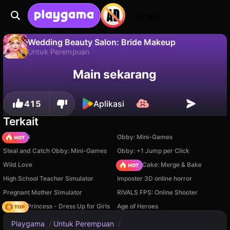
Login
Wedding Beauty Salon: Bride Makeup
Untuk Perempuan
Tidak
Simpan
Simpan progresnya!
Wedding Beauty Salon: Bride Makeup adalah game untuk perempuan gratis oleh Girls Games Puzzles. Mainkan online di Playgama.
Main sekarang
415
Aplikasi
Terkait
TB World
Obby: Mini-Games
Steal and Catch Obby: Mini-Games
Obby: +1 Jump per Click
Wild Love
Piece of Cake: Merge & Bake
High School Teacher Simulator
Imposter 3D online horror
Pregnant Mother Simulator
RIVALS FPS: Online Shooter
Fashion Princess - Dress Up for Girls
Age of Heroes
Playgama
/
Untuk Perempuan
/