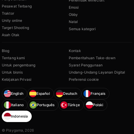
Penembak Minecraft
Pesawat Terbang
Emosi
Traktor
Obby
Unity online
Natal
Target Shooting
Semua kategori
Asah Otak
Blog
Kontak
Tentang kami
Pemberitahuan Take-down
Untuk pengembang
Syarat Penggunaan
Untuk bisnis
Undang-Undang Layanan Digital
Kebijakan Privasi
Preferensi cookie
English
Español
Deutsch
Français
Italiano
Português
Türkçe
Polski
Indonesia
© Playgama, 2026