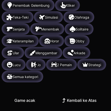
Penembak Gelembung
Kliker
Teka-Teki
Simulasi
Olahraga
Senjata
Menembak
Solitaire
Keterampilan
Horor
Obby
Ular
Menggambar
Arkade
Lucu
.io
2 Pemain
Strategi
Semua kategori
Game acak
Kembali ke Atas