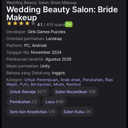
Wedding Beauty Salon: Bride Makeup
Wedding Beauty Salon: Bride
Makeup
★★★★★
4.1
/ 415 suara
7+
Developer:
Girls Games Puzzles
Orientasi permainan:
Lanskap
Platform:
PC, Android
Tanggal rilis:
November 2024
Pembaruan terakhir:
Agustus 2026
Mesin permainan:
Unity
Bahasa yang Didukung:
Inggris
Kategori:
Untuk Perempuan
,
Anak-anak
,
Perubahan
,
Rias
Wajah
,
Putri
,
Berdandan
,
Mode
,
Rambut
Desktop
Rusia
Sederhana
Untuk
Unity
Online
Untuk Remaja
3077
Salon Kecantikan
156
Terbaik
online
1801
Anak
5172
1570
3177
1481
5027
Pernikahan
25
Lucu
848
Seni dan Kreativitas
174
Salon Kuku
36