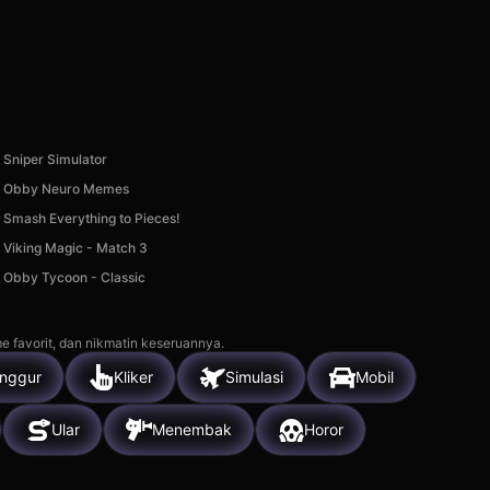
Sniper Simulator
Obby Neuro Memes
Smash Everything to Pieces!
Viking Magic - Match 3
Obby Tycoon - Classic
e favorit, dan nikmatin keseruannya.
nggur
Kliker
Simulasi
Mobil
Ular
Menembak
Horor