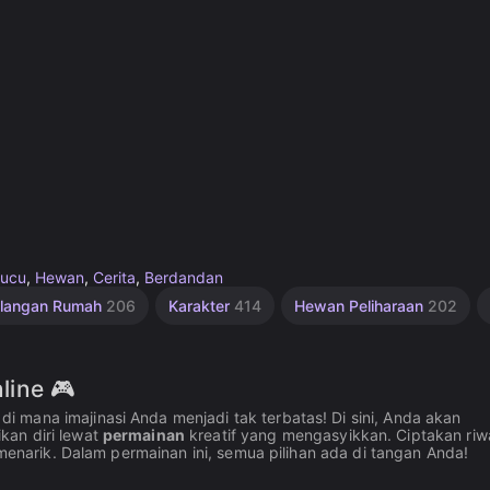
ucu
,
Hewan
,
Cerita
,
Berdandan
alangan Rumah
206
Karakter
414
Hewan Peliharaan
202
ine 🎮
, di mana imajinasi Anda menjadi tak terbatas! Di sini, Anda akan
kan diri lewat
permainan
kreatif yang mengasyikkan. Ciptakan riw
 menarik. Dalam permainan ini, semua pilihan ada di tangan Anda!