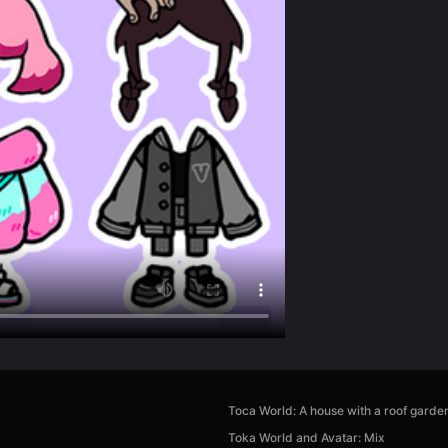
Toca World: A house with a roof garde
Toka World and Avatar: Mix