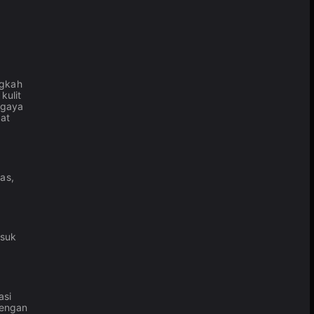
ngkah
kulit
 gaya
pat
as,
asuk
asi
Dengan