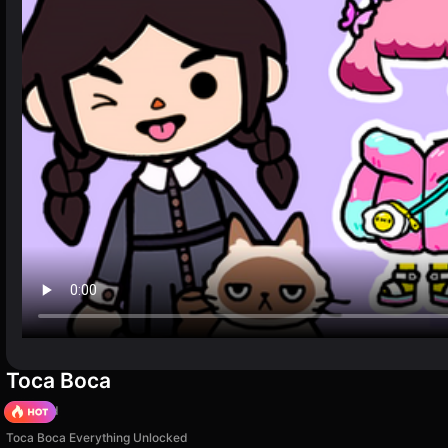
Toca Boca
TB World
Toca Boca Everything Unlocked