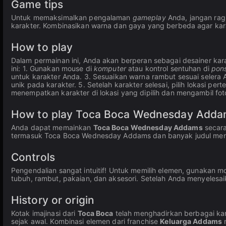
Game tips
Untuk memaksimalkan pengalaman
gameplay
Anda, jangan ra
karakter. Kombinasikan warna dan gaya yang berbeda agar kar
How to play
Dalam permainan ini, Anda akan berperan sebagai desainer kara
ini: 1. Gunakan mouse di
komputer
atau kontrol sentuhan di
pon
untuk karakter Anda. 3. Sesuaikan warna rambut sesuai selera 
unik pada karakter. 5. Setelah karakter selesai, pilih lokasi
menempatkan karakter di lokasi yang dipilih dan mengambil f
How to play Toca Boca Wednesday Addam
Anda dapat memainkan
Toca Boca Wednesday Addams
secar
termasuk Toca Boca Wednesday Addams dan banyak judul mena
Controls
Pengendalian sangat intuitif! Untuk memilih elemen, gunakan m
tubuh, rambut, pakaian, dan aksesori. Setelah Anda menyelesaika
History or origin
Kotak imajinasi dari
Toca Boca
telah menghadirkan berbagai ka
sejak awal. Kombinasi elemen dari franchise
Keluarga Addams
m