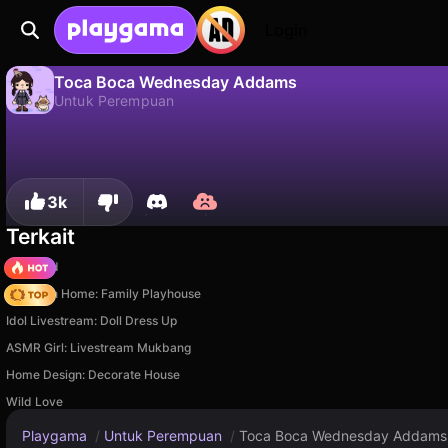
Login
Toca Boca Wednesday Addams
Untuk Perempuan
Tidak
Simp
Simpan progresnya!
Toca Boca Wednesday Addams adalah game untuk perempuan gratis oleh Aviana Games. Mainkan online di Playgama.
3k
Terkait
TB World
My Town Home: Family Playhouse
Idol Livestream: Doll Dress Up
ASMR Girl: Livestream Mukbang
Home Design: Decorate House
Wild Love
Playgama
/
Untuk Perempuan
/
Toca Boca Wednesday Addams