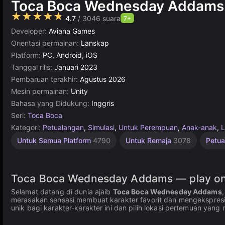
Toca Boca Wednesday Addams
★★★★★
4.7
/ 3046 suara
7+
Developer:
Aviana Games
Orientasi permainan:
Lanskap
Platform:
PC, Android, iOS
Tanggal rilis:
Januari 2023
Pembaruan terakhir:
Agustus 2026
Mesin permainan:
Unity
Bahasa yang Didukung:
Inggris
Seri:
Toca Boca
Kategori:
Petualangan
,
Simulasi
,
Untuk Perempuan
,
Anak-anak
,
L
Melukis
Lucu
Edukasi
Desktop
Rekomendasi
Sederhana
Untuk
Unity
Online
Indie
1
Untuk Semua Platform
4790
Untuk Remaja
3078
Petu
Pemain
Terbaik
Terbaik
online
848
Anak
Online
5172
593
183
1570
3574
3177
1481
5030
1220
4112
Toca Boca Wednesday Addams — play onl
Selamat datang di dunia ajaib
Toca Boca Wednesday Addams
merasakan sensasi membuat karakter favorit dan mengekspresi
unik bagi karakter-karakter ini dan pilih lokasi pertemuan yang