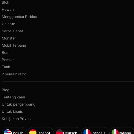
Blok
Hewan
Menggambar Roblox
Unicorn
Serba Cepat
Monster
Mobil Terbang
Bom
Pemula
Tank
2 pemain retro
Blog
Tentang kami
Untuk pengembang
Untuk bisnis
Kebijakan Privasi
English
Español
Deutsch
Français
Italiano