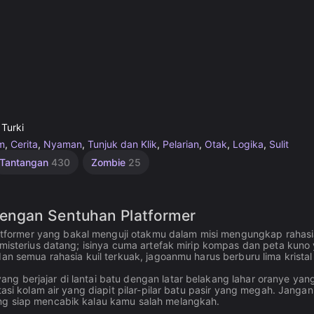
 Turki
rm
,
Cerita
,
Nyaman
,
Tunjuk dan Klik
,
Pelarian
,
Otak
,
Logika
,
Sulit
Tantangan
430
Zombie
25
engan Sentuhan Platformer
former yang bakal menguji otakmu dalam misi mengungkap rahasi
 misterius datang; isinya cuma artefak mirip kompas dan peta kuno
an semua rahasia kuil terkuak, jagoanmu harus berburu lima kristal
g berjajar di lantai batu dengan latar belakang lahar oranye yan
tasi kolam air yang diapit pilar-pilar batu pasir yang megah. Jangan
ang siap mencabik kalau kamu salah melangkah.