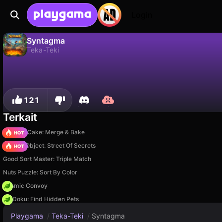
Login
Syntagma
Teka-Teki
Syntagma adalah game teka-teki gratis oleh 8game.online. Mainkan online di Playgama.
Tidak
Simp
Simpan progresnya!
121
Terkait
Piece of Cake: Merge & Bake
Hidden Object: Street Of Secrets
Good Sort Master: Triple Match
Nuts Puzzle: Sort By Color
Cosmic Convoy
PetDoku: Find Hidden Pets
Playgama
/
Teka-Teki
/
Syntagma