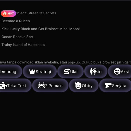
Hidden Object: Street Of Secrets
Become a Queen
Kick Lucky Block and Get Brainrot Mine-Mobs!
Ocean Rescue Sort
Trainy Island of Happiness
nya tanpa download, iklan nyebelin, atau pop-up. Cukup buka browser, pilih gam
lembung
Strategi
Ular
.io
Aksi
Teka-Teki
2 Pemain
Obby
Senjata