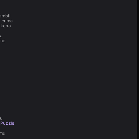
ambil
u cuma
i kena
s.
ame
au
 Puzzle
amu