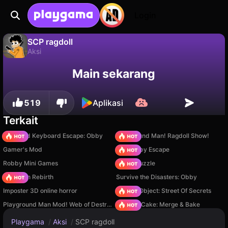
Login
SCP ragdoll
Aksi
SCP ragdoll adalah game aksi gratis oleh Weak Developer. Mainkan online di Playgama.
Tidak
Simpan
Simpan progresnya!
Main sekarang
519
Aplikasi
Terkait
+1 Speed Keyboard Escape: Obby
Playground Man! Ragdoll Show!
Gamer's Mod
Your Obby Escape
Robby Mini Games
Arrow Puzzle
Stickman Rebirth
Survive the Disasters: Obby
Imposter 3D online horror
Hidden Object: Street Of Secrets
Playground Man Mod! Web of Destruction!
Piece of Cake: Merge & Bake
Playgama
/
Aksi
/
SCP ragdoll