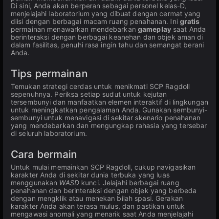
Di sini, Anda akan berperan sebagai personel kelas-D,
menjelajahi laboratorium yang dibuat dengan cermat yang
diisi dengan berbagai macam ruang penahanan. Ini
gratis
permainan menawarkan mendebarkan
gameplay
saat Anda
berinteraksi dengan berbagai keanehan dan objek aman di
dalam fasilitas, penuhi rasa ingin tahu dan semangat berani
Anda.
Tips permainan
Temukan strategi cerdas untuk menikmati SCP Ragdoll
sepenuhnya. Periksa setiap sudut untuk kejutan
tersembunyi dan manfaatkan elemen interaktif di lingkungan
untuk meningkatkan pengalaman Anda. Gunakan sembunyi-
sembunyi untuk menavigasi di sekitar skenario penahanan
yang mendebarkan dan mengungkap rahasia yang tersebar
di seluruh laboratorium.
Cara bermain
Untuk mulai memainkan SCP Ragdoll, cukup navigasikan
karakter Anda di sekitar dunia terbuka yang luas
menggunakan
WASD
kunci. Jelajahi berbagai ruang
penahanan dan berinteraksi dengan objek yang berbeda
dengan mengklik atau menekan bilah spasi. Gerakan
karakter Anda akan terasa mulus, dan pastikan untuk
mengawasi anomali yang menarik saat Anda menjelajahi