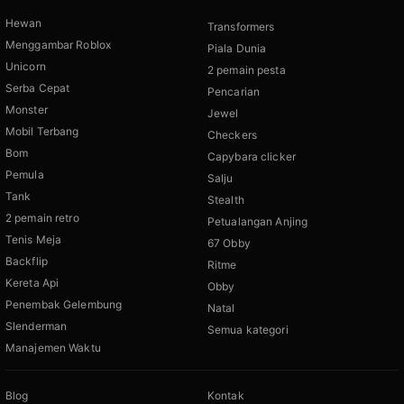
Hewan
Transformers
Menggambar Roblox
Piala Dunia
Unicorn
2 pemain pesta
Serba Cepat
Pencarian
Monster
Jewel
Mobil Terbang
Checkers
Bom
Capybara clicker
Pemula
Salju
Tank
Stealth
2 pemain retro
Petualangan Anjing
Tenis Meja
67 Obby
Backflip
Ritme
Kereta Api
Obby
Penembak Gelembung
Natal
Slenderman
Semua kategori
Manajemen Waktu
Blog
Kontak