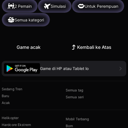
2 Pemain
Simulasi
Untuk Perempuan
Semua kategori
Game acak
Kembali ke Atas
Game di HP atau Tablet lo
Sedang Tren
Semua tag
Baru
Semua seri
Acak
Helikopter
Mobil Terbang
Hardcore Ekstrem
Bom