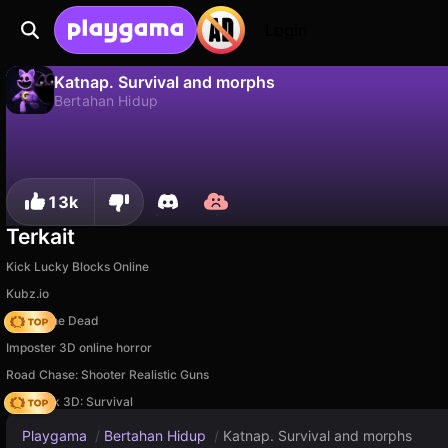
Login
Katnap. Survival and morphs
Bertahan Hidup
Tidak
Simp
Simpan progresnya!
Katnap. Survival and morphs adalah game bertahan hidup gratis oleh BrawlerGames. Mainkan online di Playgama.
13k
Terkait
Kick Lucky Blocks Online
Kubz.io
Rise of the Dead
Imposter 3D online horror
Road Chase: Shooter Realistic Guns
Skyblock 3D: Survival
Playgama
/
Bertahan Hidup
/
Katnap. Survival and morphs