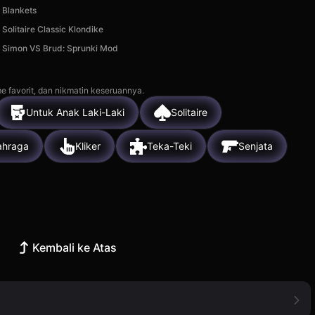
Blankets
Solitaire Classic Klondike
Simon VS Brud: Sprunki Mod
e favorit, dan nikmatin keseruannya.
Untuk Anak Laki-Laki
Solitaire
ahraga
Kliker
Teka-Teki
Senjata
Kembali ke Atas