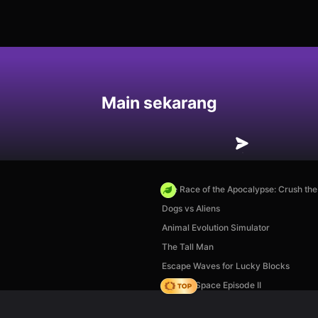
an
Main sekarang
The Race of the Apocalypse: Crush th
Dogs vs Aliens
Animal Evolution Simulator
The Tall Man
Escape Waves for Lucky Blocks
Zombie Space Episode II