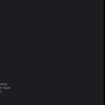
 yang
in buat
t,