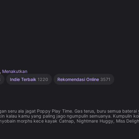
,
Menakutkan
3
Indie Terbaik
1220
Rekomendasi Online
3571
n seru ala jagat Poppy Play Time. Gas terus, buru semua baterai
kin kalau kamu yang paling jago ngumpulin semuanya. Kumpulin ko
t nyobain morphs kece kayak Catnap, Nightmare Huggy, Miss Deligh