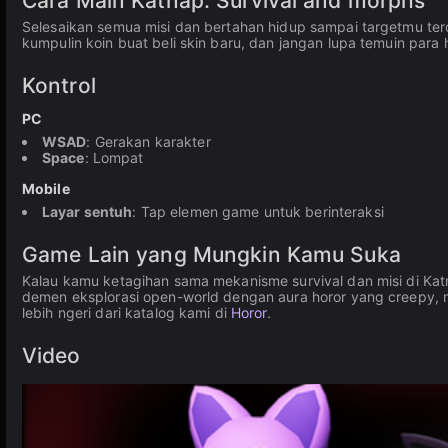
Cara Main Katnap. Survival and morphs
Selesaikan semua misi dan bertahan hidup sampai targetmu terca
kumpulin koin buat beli skin baru, dan jangan lupa temuin par
Kontrol
PC
WSAD
: Gerakan karakter
Space
: Lompat
Mobile
Layar sentuh
: Tap elemen game untuk berinteraksi
Game Lain yang Mungkin Kamu Suka
Kalau kamu ketagihan sama mekanisme survival dan misi di Katn
demen eksplorasi open-world dengan aura horor yang creepy, 
lebih ngeri dari katalog kami di
Horor
.
Video