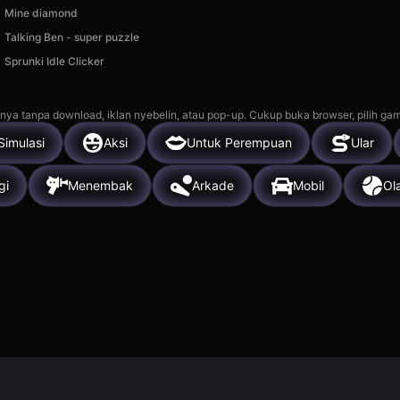
Mine diamond
Talking Ben - super puzzle
Sprunki Idle Clicker
nya tanpa download, iklan nyebelin, atau pop-up. Cukup buka browser, pilih gam
Simulasi
Aksi
Untuk Perempuan
Ular
gi
Menembak
Arkade
Mobil
Ol