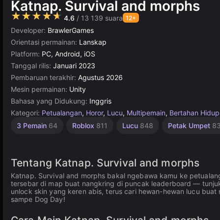
Katnap. Survival and morphs
★★★★★
4.6
/ 13 139 suara
12+
Developer:
BrawlerGames
Orientasi permainan:
Lanskap
Platform:
PC, Android, iOS
Tanggal rilis:
Januari 2023
Pembaruan terakhir:
Agustus 2026
Mesin permainan:
Unity
Bahasa yang Didukung:
Inggris
Kategori:
Petualangan
,
Horor
,
Lucu
,
Multipemain
,
Bertahan Hidup
Unity
Dunia
3 Pemain
64
Roblox
811
Lucu
848
Petak Umpet
8
Terbuka
online
3177
382
Tentang Katnap. Survival and morphs
Katnap. Survival and morphs bakal ngebawa kamu ke petualanga
tersebar di map buat nangkring di puncak leaderboard — tunju
unlock skin yang keren abis, terus cari hewan-hewan lucu bua
sampe Dog Day!