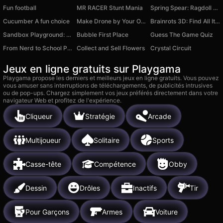
Fun football
MR RACER Stunt Mania
Spring Spear: Ragdoll Challenge
Cucumber A fun choice
Make Drone by Your Own
Brainrots 3D: Find All Italian Animals
Sandbox Playground: Sprunki
Bubble First Place
Guess The Game Quiz
From Nerd to School Popular
Collect and Sell Flowers
Crystal Circuit
Jeux en ligne gratuits sur Playgama
Playgama propose les derniers et meilleurs jeux en ligne gratuits. Vous pouvez
vous amuser sans interruptions de téléchargements, de publicités intrusives
ou de pop-ups. Chargez simplement vos jeux préférés directement dans votre
navigateur Web et profitez de l'expérience.
Cliqueur
Stratégie
Arcade
Multijoueur
Solitaire
Sports
Casse-tête
Compétence
Obby
Dessin
Drôles
Inactifs
Tir
Pour Garçons
Armes
Voiture