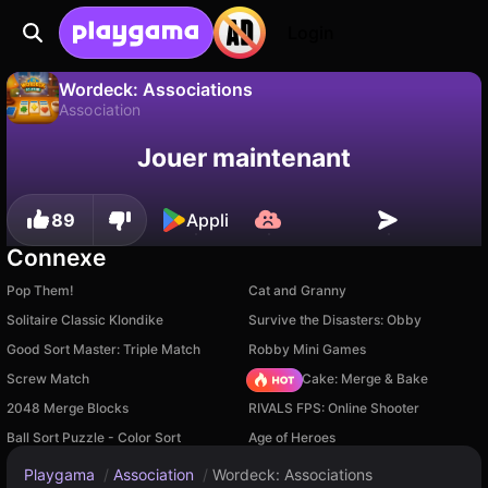
Login
Wordeck: Associations
Association
Sauvegardez la
Non
Enregistrer
Wordeck: Associations est un jeu de association gratuit par Yellow Bird Games. Joue-y en ligne sur Playgama.
Jouer maintenant
progression !
89
Appli
Connexe
Pop Them!
Cat and Granny
Solitaire Classic Klondike
Survive the Disasters: Obby
Good Sort Master: Triple Match
Robby Mini Games
Screw Match
Piece of Cake: Merge & Bake
2048 Merge Blocks
RIVALS FPS: Online Shooter
Ball Sort Puzzle - Color Sort
Age of Heroes
Playgama
/
Association
/
Wordeck: Associations