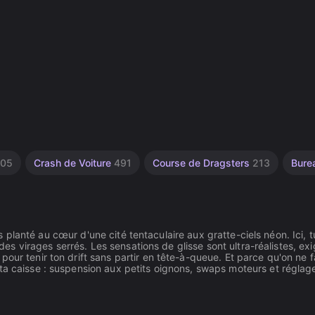
105
Crash de Voiture
491
Course de Dragsters
213
Bure
jus planté au cœur d'une cité tentaculaire aux gratte-ciels néon. Ici, t
 des virages serrés. Les sensations de glisse sont ultra-réalistes, ex
our tenir ton drift sans partir en tête-à-queue. Et parce qu'on ne f
 ta caisse : suspension aux petits oignons, swaps moteurs et réglag