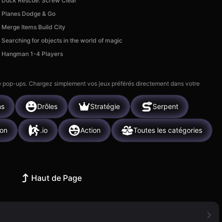
Duck Rescue: Screw Clear
Planes Dodge & Go
Merge Items Build City
Searching for objects in the world of magic
Hangman 1-4 Players
 de pop-ups. Chargez simplement vos jeux préférés directement dans votre
ns
Drôles
Stratégie
Serpent
ion
.io
Action
Toutes les catégories
Haut de Page