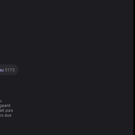
au
5173
u
igeant
ait pas
es aux