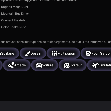
Sprunki Phase Playground: Create Sprunki and Music
Ragdoll Mega Dunk
Mountain Bus Driver
Connect the dots
Color Snake Rush
 vous amuser sans interruptions de téléchargements, de publicités intrusives ou
Solitaire
Dessin
Multijoueur
Pour Garço
Arcade
Voiture
Horreur
Simulat