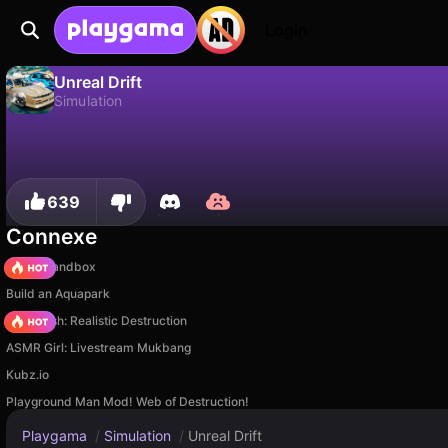
Login
Unreal Drift
Simulation
Non
Sauvegardez la progression !
Unreal Drift est un jeu de simulation gratuit par WolfVay. Joue-y en ligne sur Playgama.
639
Connexe
Melon Sandbox
Build an Aquapark
Car Crush: Realistic Destruction
ASMR Girl: Livestream Mukbang
Kubz.io
Playground Man Mod! Web of Destruction!
Playgama
/
Simulation
/
Unreal Drift