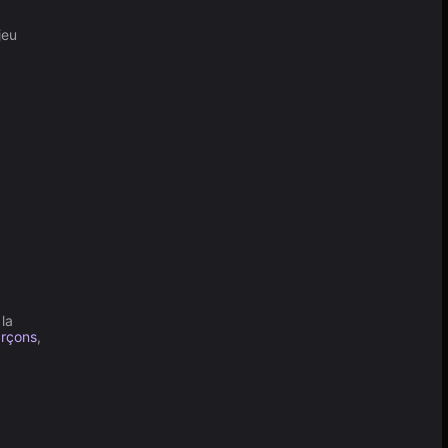
jeu
la
rçons
,