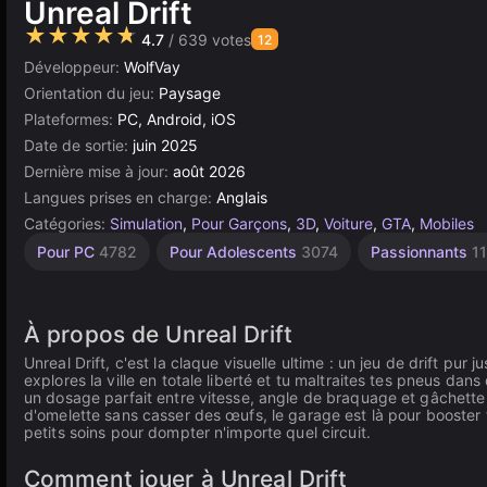
Unreal Drift
★★★★★
4.7
/ 639 votes
12
Développeur:
WolfVay
Orientation du jeu:
Paysage
Plateformes:
PC, Android, iOS
Date de sortie:
juin 2025
Dernière mise à jour:
août 2026
Langues prises en charge:
Anglais
Catégories:
Simulation
,
Pour Garçons
,
3D
,
Voiture
,
GTA
,
Mobiles
Navigateur
Unity
Haute
Voitures
Pour PC
4782
Pour Adolescents
3074
Passionnants
1
Qualité
en
5023
de
Démolition
ligne
3570
3175
163
À propos de Unreal Drift
Unreal Drift, c'est la claque visuelle ultime : un jeu de drift pur 
explores la ville en totale liberté et tu maltraites tes pneus dans
un dosage parfait entre vitesse, angle de braquage et gâchette p
d'omelette sans casser des œufs, le garage est là pour booster
petits soins pour dompter n'importe quel circuit.
Comment jouer à Unreal Drift