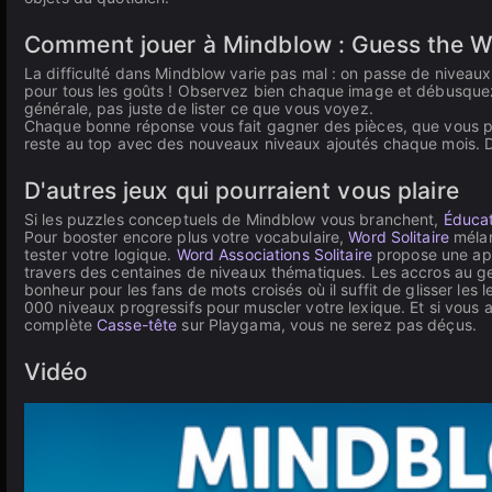
Comment jouer à Mindblow : Guess the 
La difficulté dans Mindblow varie pas mal : on passe de niveaux
pour tous les goûts ! Observez bien chaque image et débusquez 
générale, pas juste de lister ce que vous voyez.
Chaque bonne réponse vous fait gagner des pièces, que vous po
reste au top avec des nouveaux niveaux ajoutés chaque mois. De 
D'autres jeux qui pourraient vous plaire
Si les puzzles conceptuels de Mindblow vous branchent,
Éducat
Pour booster encore plus votre vocabulaire,
Word Solitaire
mélan
tester votre logique.
Word Associations Solitaire
propose une appr
travers des centaines de niveaux thématiques. Les accros au g
bonheur pour les fans de mots croisés où il suffit de glisser les let
000 niveaux progressifs pour muscler votre lexique. Et si vous a
complète
Casse-tête
sur Playgama, vous ne serez pas déçus.
Vidéo