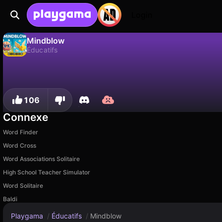
Login
Mindblow
Éducatifs
Non
Sauvegardez la progression !
Mindblow est un jeu de éducatifs gratuit par Drivix Games. Joue-y en ligne sur Playgama.
106
Connexe
Word Finder
Word Cross
Word Associations Solitaire
High School Teacher Simulator
Word Solitaire
Baldi
Playgama
/
Éducatifs
/
Mindblow