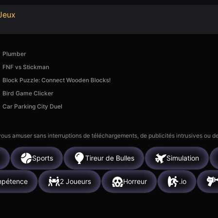
Jeux
Plumber
FNF vs Stiсkman
Block Puzzle: Connect Wooden Blocks!
Bird Game Clicker
Car Parking City Duel
 vous amuser sans interruptions de téléchargements, de publicités intrusives ou
Sports
Tireur de Bulles
Simulation
pétence
2 Joueurs
Horreur
.io