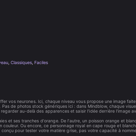
veau
,
Classiques
,
Faciles
uffer vos neurones. Ici, chaque niveau vous propose une image fait
. Pas de photos stock génériques ici : dans Mindblow, chaque visue
ir regarder au-delà des apparences et saisir l'idée derrière l'image a
es et ses tranches d'orange. De l'autre, un poisson orange et blan
en couleur. Ou encore, ce personnage royal en cape rouge et blanch
 conçu pour tester votre matière grise, pas votre capacité à nomm