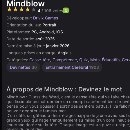
Mindblow
★★★★★
4
/ 106 votes
3
Développeur:
Drivix Games
Orientation du jeu:
Portrait
Plateformes:
PC, Android, iOS
Date de sortie:
août 2025
Dernière mise à jour:
janvier 2026
Langues prises en charge:
Anglais
Catégories:
Casse-tête
,
Compétence
,
Quiz
,
Mots
,
Éducatifs
,
Cer
Devinettes
36
Entraînement Cérébral
1903
À propos de Mindblow : Devinez le mot
Mindblow : Guess the Word, c'est le casse-tête qui va faire cha
qui dissimule un mot derrière un concept sacrément bien trouvé
pensé pour vous pousser à sortir des sentiers battus. Il va fallo
pouvoir dégoter le fameux mot.
D'un côté, un gâteau à deux étages nappé de jaune avec ses bai
grands yeux qui nage tranquillement au milieu d'un corail haut 
couronne dorée sur la tête. Chaque image est un puzzle unique,
objets du quotidien.