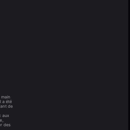
e main
l a été
vant de
c aux
e,
er des