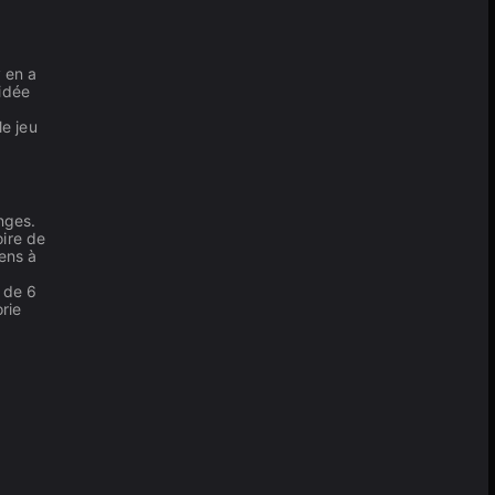
 en a
idée
e jeu
nges.
ire de
ens à
 de 6
rie