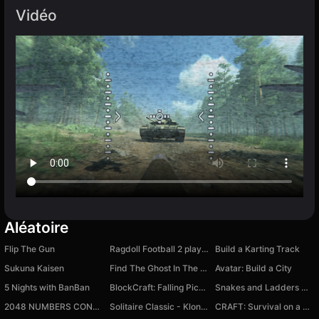
Vidéo
Aléatoire
Flip The Gun
Ragdoll Football 2 players
Build a Karting Track
Sukuna Kaisen
Find The Ghost In The Photo
Avatar: Build a City
5 Nights with BanBan
BlockCraft: Falling Pickaxe
Snakes and Ladders Multiplayer
2048 NUMBERS CONNECT
Solitaire Classic - Klondike Master
CRAFT: Survival on a Raft