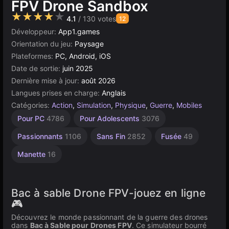
FPV Drone Sandbox
★★★★★
4.1
/ 130 votes
12
Développeur:
App1.games
Orientation du jeu:
Paysage
Plateformes:
PC, Android, iOS
Date de sortie:
juin 2025
Dernière mise à jour:
août 2026
Langues prises en charge:
Anglais
Catégories:
Action
,
Simulation
,
Physique
,
Guerre
,
Mobiles
Combat
Hélicoptères
Bac à
Russes
Navigateur
Unity
Haute
À 1
Pour PC
4786
Pour Adolescents
3076
Joueur
Sable
Qualité
1799
en
441
5026
51
ligne
414
4131
3571
Passionnants
1106
Sans Fin
2852
Fusée
49
3177
Manette
16
Bac à sable Drone FPV-jouez en ligne
🎮
Découvrez le monde passionnant de la guerre des drones
dans
Bac à Sable pour Drones FPV
. Ce simulateur bourré