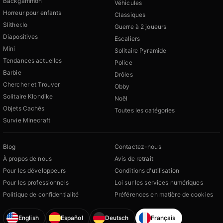
Backgammon
Véhicules
Horreur pour enfants
Classiques
Slither.Io
Guerre à 2 joueurs
Diapositives
Escaliers
Mini
Solitaire Pyramide
Tendances actuelles
Police
Barbie
Drôles
Chercher et Trouver
Obby
Solitaire Klondike
Noël
Objets Cachés
Toutes les catégories
Survie Minecraft
Blog
Contactez-nous
À propos de nous
Avis de retrait
Pour les développeurs
Conditions d'utilisation
Pour les professionnels
Loi sur les services numériques
Politique de confidentialité
Préférences en matière de cookies
English
Español
Deutsch
Français