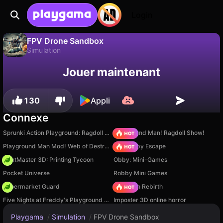
Login
FPV Drone Sandbox
Simulation
Sauvegardez la
Non
Enregistrer
FPV Drone Sandbox est un jeu de simulation gratuit par App1.games. Joue-y en ligne sur Playgama.
Jouer maintenant
progression !
130
Appli
Connexe
Sprunki Action Playground: Ragdoll Sandbox
Playground Man! Ragdoll Show!
Playground Man Mod! Web of Destruction!
Your Obby Escape
PrintMaster 3D: Printing Tycoon
Obby: Mini-Games
Pocket Universe
Robby Mini Games
Supermarket Guard
Stickman Rebirth
Five Nights at Freddy's Playground Sandbox
Imposter 3D online horror
Playgama
/
Simulation
/
FPV Drone Sandbox