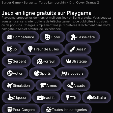
Burger Game - Burger Shop
Turbo Lamborghini - DTA 6
Cover Orange 2
Jeux en ligne gratuits sur Playgama
Playgama propose les derniers et meilleurs jeux en ligne gratuits. Vous pouvez
vous amuser sans interruptions de téléchargements, de publicités intrusives
ou de pop-ups. Chargez simplement vos jeux préférés directement dans votre
navigateur Web et profitez de l'expérience.
Compétence
Obby
Casse-tête
.io
Tireur de Bulles
Dessin
Serpent
Horreur
Stratégie
Action
Sports
2 Joueurs
Simulation
Armes
Arcade
Cliqueur
Inactifs
Tir
Solitaire
Pour Garçons
Toutes les catégories