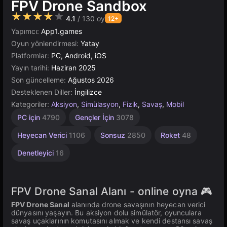
FPV Drone Sandbox
★★★★★
4.1
/ 130 oy
12+
Yapımcı:
App1.games
Oyun yönlendirmesi:
Yatay
Platformlar:
PC, Android, iOS
Yayın tarihi:
Haziran 2025
Son güncelleme:
Ağustos 2026
Desteklenen Diller:
İngilizce
Kategoriler:
Aksiyon
,
Simülasyon
,
Fizik
,
Savaş
,
Mobil
Dövüş
Helikopter
Sandbox
Yüksek
Tarayıcı
Rus
Unity
1
PC için
4790
Gençler İçin
3078
Kişilik
1801
Çevrimiçi
Kaliteli
5030
441
413
51
4112
3574
3177
Heyecan Verici
1106
Sonsuz
2850
Roket
48
Denetleyici
16
FPV Drone Sanal Alanı - online oyna 🎮
FPV Drone Sanal
alanında drone savaşının heyecan verici
dünyasını yaşayın. Bu aksiyon dolu simülatör, oyunculara
savaş uçaklarının komutasını almak ve kendi destansı savaş