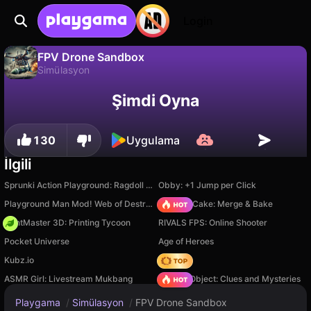
Login
FPV Drone Sandbox
Simülasyon
FPV Drone Sandbox, App1.games tarafından yapılmış ücretsiz bir simülasyon oyunudur. Playgama'da oyna.
Hayır
Kaydet
İlerlemeyi kaydet!
Şimdi Oyna
130
Uygulama
İlgili
Sprunki Action Playground: Ragdoll Sandbox
Obby: +1 Jump per Click
Playground Man Mod! Web of Destruction!
Piece of Cake: Merge & Bake
PrintMaster 3D: Printing Tycoon
RIVALS FPS: Online Shooter
Pocket Universe
Age of Heroes
Kubz.io
Hedgies
ASMR Girl: Livestream Mukbang
Hidden Object: Clues and Mysteries
Playgama
/
Simülasyon
/
FPV Drone Sandbox