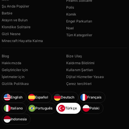
Piramit Solitaire
Şu Anda Popüler
Polis
Barbie
Komik
Arayın ve Bulun
Engel Parkurları
Klondike Solitaire
Noel
Gizli Nesne
Tüm Kategoriler
Minecraft Hayatta Kalma
Blog
Bize Ulaş
Hakkımızda
Kaldırma Bildirimi
Geliştiriciler için
Kullanım Şartları
İşletmeler için
Dijital Hizmetler Yasası
Gizlilik Politikası
Çerez tercihleri
English
Español
Deutsch
Français
Italiano
Português
Türkçe
Polski
Indonesia