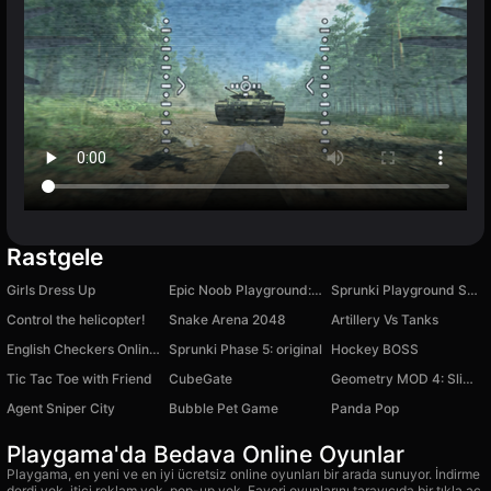
Rastgele
Girls Dress Up
Epic Noob Playground: An Open World
Sprunki Playground Sandbox
Control the helicopter!
Snake Arena 2048
Artillery Vs Tanks
English Checkers Online Multiplayer
Sprunki Phase 5: original
Hockey BOSS
Tic Tac Toe with Friend
CubeGate
Geometry MOD 4: Slime Dash
Agent Sniper City
Bubble Pet Game
Panda Pop
Playgama'da Bedava Online Oyunlar
Playgama, en yeni ve en iyi ücretsiz online oyunları bir arada sunuyor. İndirme
derdi yok, itici reklam yok, pop-up yok. Favori oyunlarını tarayıcıda bir tıkla aç,