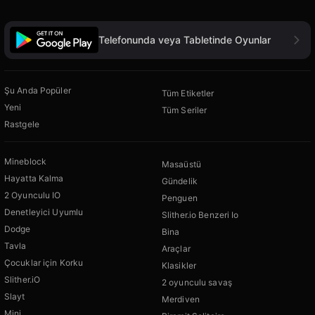
Telefonunda veya Tabletinde Oyunlar
Şu Anda Popüler
Tüm Etiketler
Yeni
Tüm Seriler
Rastgele
Mineblock
Masaüstü
Hayatta Kalma
Gündelik
2 Oyunculu IO
Penguen
Denetleyici Uyumlu
Slither.io Benzeri Io
Dodge
Bina
Tavla
Araçlar
Çocuklar için Korku
Klasikler
Slither.iO
2 oyunculu savaş
Slayt
Merdiven
Mini