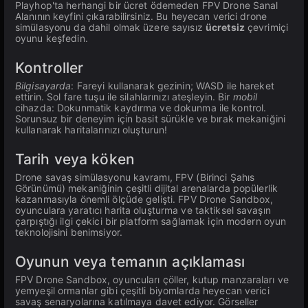
Playhop'ta herhangi bir ücret ödemeden FPV Drone Sanal
Alanının keyfini çıkarabilirsiniz. Bu heyecan verici drone
simülasyonu da dahil olmak üzere sayısız
ücretsiz
çevrimiçi
oyunu keşfedin.
Kontroller
Bilgisayarda
: Fareyi kullanarak gezinin; WASD ile hareket
ettirin. Sol fare tuşu ile silahlarınızı ateşleyin. Bir
mobil
cihazda: Dokunmatik kaydırma ve dokunma ile kontrol.
Sorunsuz bir deneyim için basit sürükle ve bırak mekaniğini
kullanarak haritalarınızı oluşturun!
Tarih veya köken
Drone savaş simülasyonu kavramı, FPV (Birinci Şahıs
Görünümü) mekaniğinin çeşitli dijital arenalarda popülerlik
kazanmasıyla önemli ölçüde gelişti. FPV Drone Sandbox,
oyunculara yaratıcı harita oluşturma ve taktiksel savaşın
çarpıştığı ilgi çekici bir platform sağlamak için modern oyun
teknolojisini benimsiyor.
Oyunun veya temanın açıklaması
FPV Drone Sandbox, oyuncuları çöller, kutup manzaraları ve
yemyeşil ormanlar gibi çeşitli biyomlarda heyecan verici
savaş senaryolarına katılmaya davet ediyor. Görseller