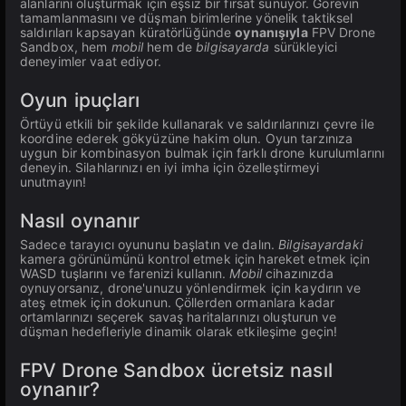
alanlarını oluşturmak için eşsiz bir fırsat sunuyor. Görevin
tamamlanmasını ve düşman birimlerine yönelik taktiksel
saldırıları kapsayan küratörlüğünde
oynanışıyla
FPV Drone
Sandbox, hem
mobil
hem de
bilgisayarda
sürükleyici
deneyimler vaat ediyor.
Oyun ipuçları
Örtüyü etkili bir şekilde kullanarak ve saldırılarınızı çevre ile
koordine ederek gökyüzüne hakim olun. Oyun tarzınıza
uygun bir kombinasyon bulmak için farklı drone kurulumlarını
deneyin. Silahlarınızı en iyi imha için özelleştirmeyi
unutmayın!
Nasıl oynanır
Sadece tarayıcı oyununu başlatın ve dalın.
Bilgisayardaki
kamera görünümünü kontrol etmek için hareket etmek için
WASD tuşlarını ve farenizi kullanın.
Mobil
cihazınızda
oynuyorsanız, drone'unuzu yönlendirmek için kaydırın ve
ateş etmek için dokunun. Çöllerden ormanlara kadar
ortamlarınızı seçerek savaş haritalarınızı oluşturun ve
düşman hedefleriyle dinamik olarak etkileşime geçin!
FPV Drone Sandbox ücretsiz nasıl
oynanır?