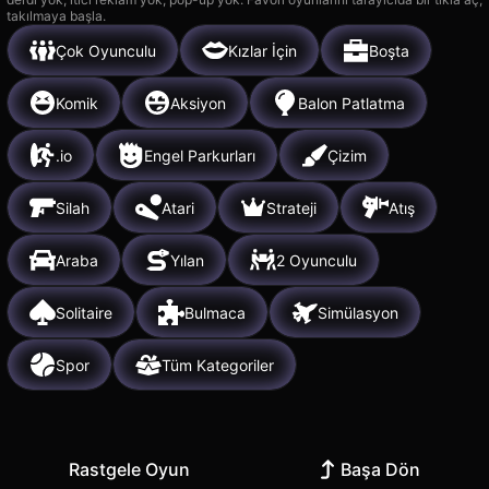
takılmaya başla.
Çok Oyunculu
Kızlar İçin
Boşta
Komik
Aksiyon
Balon Patlatma
.io
Engel Parkurları
Çizim
Silah
Atari
Strateji
Atış
Araba
Yılan
2 Oyunculu
Solitaire
Bulmaca
Simülasyon
Spor
Tüm Kategoriler
Rastgele Oyun
Başa Dön