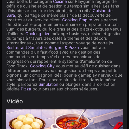
vous botte, la catégorie
Cuisine
sur Playgama regorge de
défis de cuisine et de gestion du temps similaires. Les fans
d'histoires en cuisine devraient jeter un œil à
Cuisine de
Sara
, qui partage ce même plaisir de la découverte de
recettes et du service client.
Cooking Empire
vous permet
de bâtir votre propre empire culinaire en préparant du tom
yum, des burgers, du foie gras et des plats exotiques venus
d'ailleurs.
Cooking Live
mélange business, cuisine et gestion
du temps à travers des cafés à thème et des décors
internationaux, tout comme l'aspect voyage de notre jeu.
Restaurant Simulator: Burgers & Pizza
vous met aux
commandes d'un fast-food avec une gestion des
commandes en temps réel et des mécaniques de
progression qui rappellent le système d'amélioration de
Food Truck.
Cooking City
vous met au défi de cuisiner dans
différentes cuisines avec une gestion du temps aux petits
oignons, un compagnon idéal pour le gameplay nerveux que
vous aimez tant. Pour encore plus de titres dans le même
style, parcourez
Simulation
ou plongez dans la collection
dédiée
Pizza
pour passer aux choses sérieuses.
Vidéo