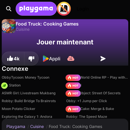
Login
Food Truck: Cooking Games
Cuisine
Sauvegardez la
Non
Enregistrer
Jouer maintenant
Food Truck: Cooking Games est un jeu de cuisine gratuit par iDen Games. Joue-y en ligne sur Playgama.
progression !
4k
Appli
Connexe
ObbyTycoon: Money Tycoon
Sprunki World Online RP - Play with Friends!
Gas Station
TB World
ASMR Girl: Livestream Mukbang
Hidden Object: Street Of Secrets
Robby: Build Bridge To Brainrots
Obby: +1 Jump per Click
Moon Potato Clicker
Piece of Cake: Merge & Bake
Exploring the Galaxy 1: Andora
Robby: The Speed Maze
Playgama
/
Cuisine
/
Food Truck: Cooking Games