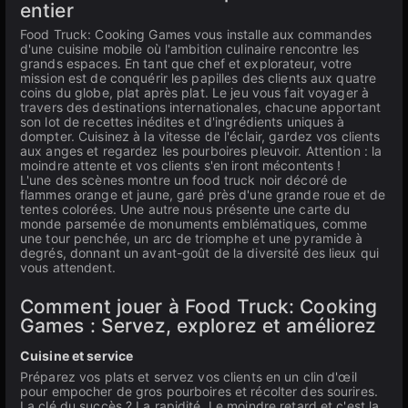
entier
Food Truck: Cooking Games vous installe aux commandes
d'une cuisine mobile où l'ambition culinaire rencontre les
grands espaces. En tant que chef et explorateur, votre
mission est de conquérir les papilles des clients aux quatre
coins du globe, plat après plat. Le jeu vous fait voyager à
travers des destinations internationales, chacune apportant
son lot de recettes inédites et d'ingrédients uniques à
dompter. Cuisinez à la vitesse de l'éclair, gardez vos clients
aux anges et regardez les pourboires pleuvoir. Attention : la
moindre attente et vos clients s'en iront mécontents !
L'une des scènes montre un food truck noir décoré de
flammes orange et jaune, garé près d'une grande roue et de
tentes colorées. Une autre nous présente une carte du
monde parsemée de monuments emblématiques, comme
une tour penchée, un arc de triomphe et une pyramide à
degrés, donnant un avant-goût de la diversité des lieux qui
vous attendent.
Comment jouer à Food Truck: Cooking
Games : Servez, explorez et améliorez
Cuisine et service
Préparez vos plats et servez vos clients en un clin d'œil
pour empocher de gros pourboires et récolter des sourires.
La clé du succès ? La rapidité. Le moindre retard et c'est la