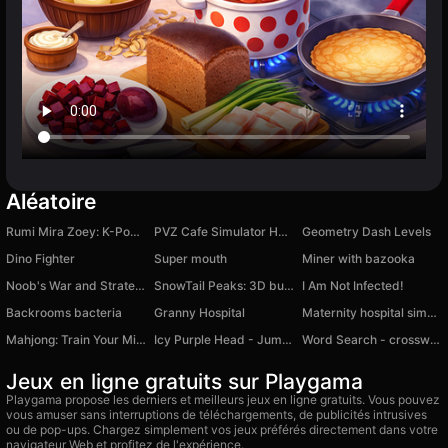
Aléatoire
Rumi Mira Zoey: K-Pop Hunters
PVZ Cafe Simulator Hybrid Taco Mod Restaurant
Geometry Dash Levels
Dino Fighter
Super mouth
Miner with bazooka
Noob's War and Strategy against Zombies
SnowTail Peaks: 3D bubble pop adventure
I Am Not Infected!
Backrooms bacteria
Granny Hospital
Maternity hospital simulator
Mahjong: Train Your Mind
Icy Purple Head - Jump and slide dash game
Word Search - crossword puzzles
Jeux en ligne gratuits sur Playgama
Playgama propose les derniers et meilleurs jeux en ligne gratuits. Vous pouvez
vous amuser sans interruptions de téléchargements, de publicités intrusives
ou de pop-ups. Chargez simplement vos jeux préférés directement dans votre
navigateur Web et profitez de l'expérience.