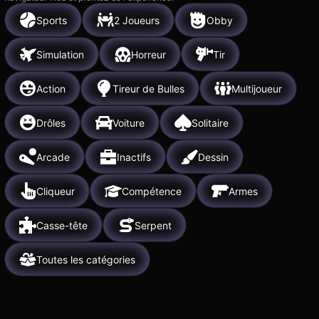
Sports
2 Joueurs
Obby
Simulation
Horreur
Tir
Action
Tireur de Bulles
Multijoueur
Drôles
Voiture
Solitaire
Arcade
Inactifs
Dessin
Cliqueur
Compétence
Armes
Casse-tête
Serpent
Toutes les catégories