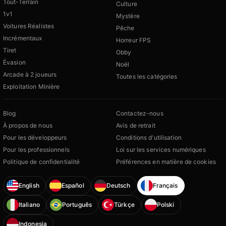
Tout-Terrain
Culture
1v1
Mystère
Voitures Réalistes
Pêche
Incrémentaux
Horreur FPS
Tiret
Obby
Évasion
Noël
Arcade à 2 joueurs
Toutes les catégories
Exploitation Minière
Blog
Contactez-nous
À propos de nous
Avis de retrait
Pour les développeurs
Conditions d'utilisation
Pour les professionnels
Loi sur les services numériques
Politique de confidentialité
Préférences en matière de cookies
English
Español
Deutsch
Français
Italiano
Português
Türkçe
Polski
Indonesia