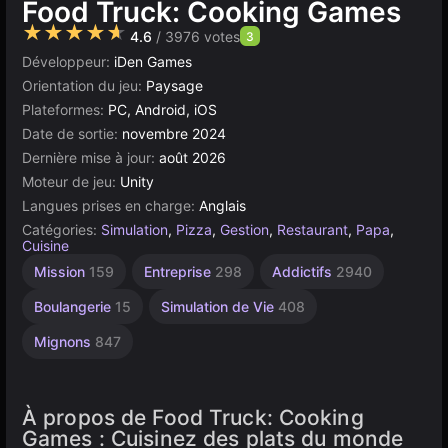
Food Truck: Cooking Games
★★★★★
4.6
/ 3976 votes
3
Développeur:
iDen Games
Orientation du jeu:
Paysage
Plateformes:
PC, Android, iOS
Date de sortie:
novembre 2024
Dernière mise à jour:
août 2026
Moteur de jeu:
Unity
Langues prises en charge:
Anglais
Catégories:
Simulation
,
Pizza
,
Gestion
,
Restaurant
,
Papa
,
Cuisine
Agilité
Bébé
Simples
Unity
À 1
Mission
159
Entreprise
298
Addictifs
2940
Joueur
2587
274
en
1573
ligne
4152
Boulangerie
15
Simulation de Vie
408
3171
Mignons
847
À propos de Food Truck: Cooking
Games : Cuisinez des plats du monde