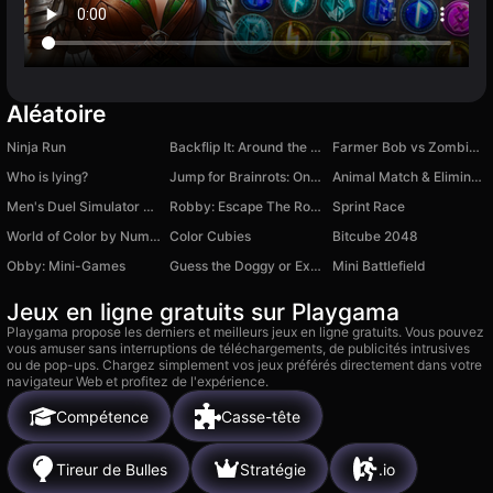
Aléatoire
Ninja Run
Backflip It: Around the World!
Farmer Bob vs Zombies!
Who is lying?
Jump for Brainrots: Online
Animal Match & Eliminate
Men's Duel Simulator 3D
Robby: Escape The Rooms
Sprint Race
World of Color by Numbers
Color Cubies
Bitcube 2048
Obby: Mini-Games
Guess the Doggy or Explode! 3D Obby Dress-Up
Mini Battlefield
Jeux en ligne gratuits sur Playgama
Playgama propose les derniers et meilleurs jeux en ligne gratuits. Vous pouvez
vous amuser sans interruptions de téléchargements, de publicités intrusives
ou de pop-ups. Chargez simplement vos jeux préférés directement dans votre
navigateur Web et profitez de l'expérience.
Compétence
Casse-tête
Tireur de Bulles
Stratégie
.io