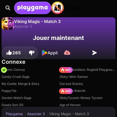
Login
Viking Magic - Match 3
Associer 3
Sauvegardez la
Non
Enregistrer
Jouer maintenant
Viking Magic - Match 3 est un jeu de associer 3 gratuit par iDen Games. Joue-y en ligne sur Playgama.
progression !
265
Appli
Connexe
Cosmic Convoy
Sprunki Sandbox: Ragdoll Playground Mode
Candy Crush Saga
Obby: Mini-Games
My Castle. Merge & Story
Cat and Granny
PoppyTile
Stickman Rebirth
Garden Match Saga
ObbyTycoon: Money Tycoon
Goods Sort 3D
Age of Heroes
Playgama
/
Associer 3
/
Viking Magic - Match 3