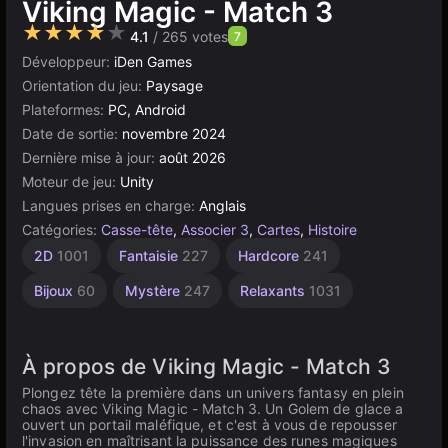
Viking Magic - Match 3
★★★★★
4.1
/ 265 votes
7
Développeur:
iDen Games
Orientation du jeu:
Paysage
Plateformes:
PC, Android
Date de sortie:
novembre 2024
Dernière mise à jour:
août 2026
Moteur de jeu:
Unity
Langues prises en charge:
Anglais
Catégories:
Casse-tête
,
Associer 3
,
Cartes
,
Histoire
Entraînement
Addictifs
Médiéval
Stimulants
Connecter
Tuiles
Indépendants
Vikings
Unity
À 1
2D
1001
Fantaisie
227
Hardcore
241
Joueur
103
en
2938
Cérébral
6
240
84
592
1218
ligne
4145
1907
Bijoux
60
Mystère
247
Relaxants
1031
3174
À propos de Viking Magic - Match 3
Plongez tête la première dans un univers fantasy en plein
chaos avec Viking Magic - Match 3. Un Golem de glace a
ouvert un portail maléfique, et c'est à vous de repousser
l'invasion en maîtrisant la puissance des runes magiques