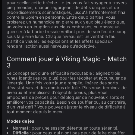
pour sceller cette brèche. Le jeu vous fait voyager à travers
cinq mondes, chacun regorgeant de défis uniques et de
rebondissements scénaristiques, jusqu'à l'affrontement final
contre le Golem en personne. Entre deux parties, vous
croiserez un humanoïde en pierre aux yeux bleu électrique,
un volcan en éruption aux cieux embrasés, ou encore un
guerrier à la barbe tressée veillant près de son feu de camp
sous la pleine lune. Chaque niveau est un véritable feu
d'artifice visuel : les explosions et les effets spéciaux
rendent l'action aussi nerveuse qu'addictive.
Comment jouer à Viking Magic - Match
3
Le concept est d'une efficacité redoutable : alignez trois
runes identiques (ou plus) pour les récolter et accumuler de
l'énergie. Une fois votre jauge remplie, libérez des sorts
dévastateurs et des combos de folie. Plus vous terminez de
niveaux et remplissez d'objectifs bonus, plus vous
empochez de pièces pour débloquer de nouveaux sorts et
améliorer vos capacités. Besoin de souffler ou, au contraire,
d'un vrai défi ? Vous pouvez ajuster le niveau de difficulté à
tout moment depuis le menu.
Modes de jeu
Normal
: pour une session détente en toute sérénité.
Difficile
: pour ceux qui n'ont pas peur de faire chauffer