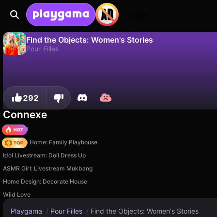
Login
Find the Objects: Women's Stories
Pour Filles
Non
Sauvegardez la progression !
Find the Objects: Women's Stories est un jeu de pour filles gratuit par Girls Games Puzzles. Joue-y en ligne sur Playgama.
292
Connexe
TB World
My Town Home: Family Playhouse
Idol Livestream: Doll Dress Up
ASMR Girl: Livestream Mukbang
Home Design: Decorate House
Wild Love
Playgama
/
Pour Filles
/
Find the Objects: Women's Stories