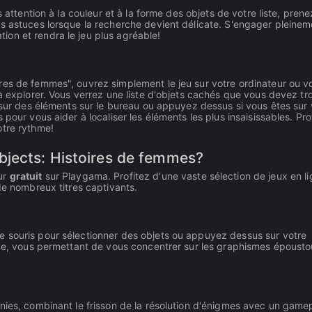
 attention à la couleur et à la forme des objets de votre liste, prene
es astuces lorsque la recherche devient délicate. S'engager pleinem
on et rendra le jeu plus agréable!
res de femmes", ouvrez simplement le jeu sur votre ordinateur ou v
 à explorer. Vous verrez une liste d'objets cachés que vous devez tr
r sur des éléments sur le bureau ou appuyez dessus si vous êtes sur 
pour vous aider à localiser les éléments les plus insaisissables. Pro
otre rythme!
bjects: Histoires de femmes?
ur
gratuit
sur Playgama. Profitez d'une vaste sélection de jeux en l
de nombreux titres captivants.
e souris pour sélectionner des objets ou appuyez dessus sur votre
ive, vous permettant de vous concentrer sur les graphismes épousto
nies, combinant le frisson de la résolution d'énigmes avec un game