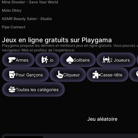
Mine Shooter - Save Your World
Moto Obby
ASMR Beauty Salon - Studio
Pipe Connect
Jeux en ligne gratuits sur Playgama
Playgama propose les derniers et meilleurs jeux en ligne gratuits. Vous pouvez
navigateur Web et profitez de l'expérience.
Armes
.io
Solitaire
2 Joueurs
Pour Garçons
Cliqueur
Casse-tête
Toutes les catégories
Jeu aléatoire