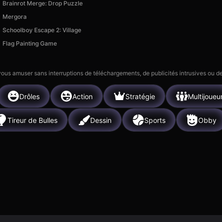
Brainrot Merge: Drop Puzzle
Mergora
Schoolboy Escape 2: Village
Flag Painting Game
 vous amuser sans interruptions de téléchargements, de publicités intrusives ou
Drôles
Action
Stratégie
Multijoueu
Tireur de Bulles
Dessin
Sports
Obby