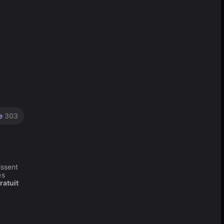
re
303
issent
es
ratuit