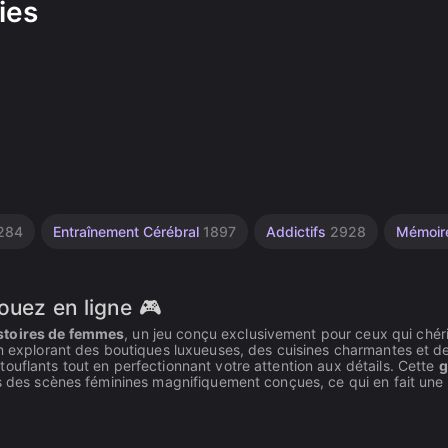
ies
284
Entraînement Cérébral
1897
Addictifs
2928
Mémoi
ouez en ligne 🎮
istoires de femmes
, un jeu conçu exclusivement pour ceux qui chér
en explorant des boutiques luxueuses, des cuisines charmantes et d
ouflants tout en perfectionnant votre attention aux détails. Cette
g
ns des scènes féminines magnifiquement conçues, ce qui en fait une