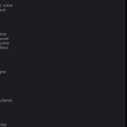
z votre
ent
otre
ouver
votre
fitez
igne
uflants
play