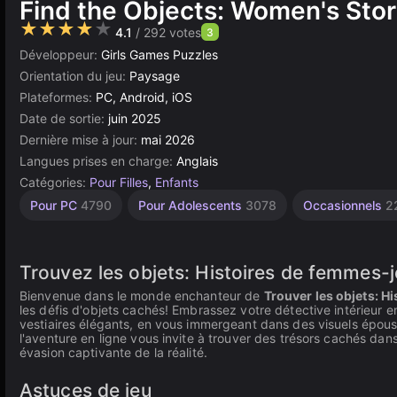
Find the Objects: Women's Stor
★★★★★
4.1
/ 292 votes
3
Développeur:
Girls Games Puzzles
Orientation du jeu:
Paysage
Plateformes:
PC, Android, iOS
Date de sortie:
juin 2025
Dernière mise à jour:
mai 2026
Langues prises en charge:
Anglais
Catégories:
Pour Filles
,
Enfants
Détective
Apprentissage
Chercher
Agilité
Bureau
Navigateur
Unity
Haute
Salon
Pour PC
4790
Pour Adolescents
3078
Occasionnels
2
Qualité
2594
5172
en
de
5030
137
et
593
Beauté
ligne
Trouver
3574
3177
156
179
Trouvez les objets: Histoires de femmes-j
Bienvenue dans le monde enchanteur de
Trouver les objets: H
les défis d'objets cachés! Embrassez votre détective intérieur 
vestiaires élégants, en vous immergeant dans des visuels époust
l'aventure en ligne vous invite à trouver des trésors cachés da
évasion captivante de la réalité.
Astuces de jeu