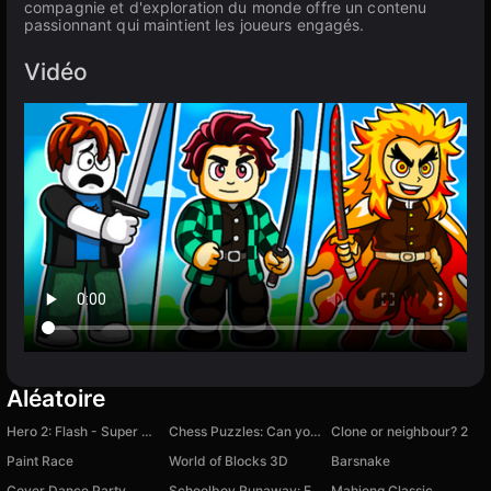
compagnie et d'exploration du monde offre un contenu
passionnant qui maintient les joueurs engagés.
Vidéo
Aléatoire
Hero 2: Flash - Super Speed
Chess Puzzles: Can you find the best move?
Clone or neighbour? 2
Paint Race
World of Blocks 3D
Barsnake
Cover Dance Party
Schoolboy Runaway: Examine
Mahjong Classic