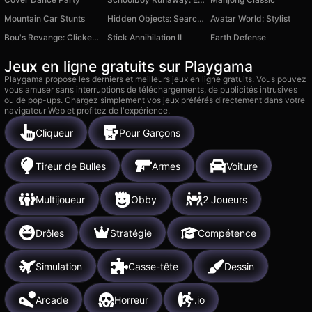
Mountain Car Stunts
Hidden Objects: Search and Relax
Avatar World: Stylist
Bou's Revange: Clicker Horror
Stick Annihilation II
Earth Defense
Jeux en ligne gratuits sur Playgama
Playgama propose les derniers et meilleurs jeux en ligne gratuits. Vous pouvez
vous amuser sans interruptions de téléchargements, de publicités intrusives
ou de pop-ups. Chargez simplement vos jeux préférés directement dans votre
navigateur Web et profitez de l'expérience.
Cliqueur
Pour Garçons
Tireur de Bulles
Armes
Voiture
Multijoueur
Obby
2 Joueurs
Drôles
Stratégie
Compétence
Simulation
Casse-tête
Dessin
Arcade
Horreur
.io