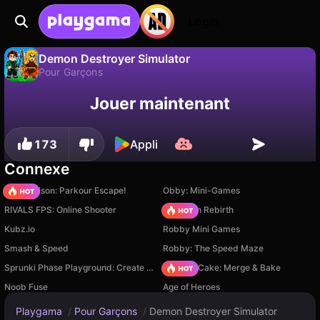
Login
Demon Destroyer Simulator
Pour Garçons
Sauvegardez la
Non
Enregistrer
Demon Destroyer Simulator est un jeu de pour garçons gratuit par OnlyMaximusGames. Joue-y en ligne sur Playgama.
Jouer maintenant
progression !
173
Appli
Connexe
Barry Prison: Parkour Escape!
Obby: Mini-Games
RIVALS FPS: Online Shooter
Stickman Rebirth
Kubz.io
Robby Mini Games
Smash & Speed
Robby: The Speed Maze
Sprunki Phase Playground: Create Sprunki and Music
Piece of Cake: Merge & Bake
Noob Fuse
Age of Heroes
Playgama
/
Pour Garçons
/
Demon Destroyer Simulator