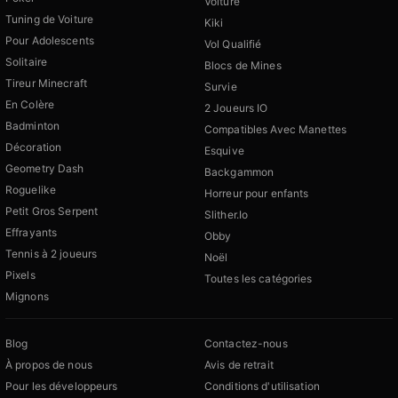
Voiture
Tuning de Voiture
Kiki
Pour Adolescents
Vol Qualifié
Solitaire
Blocs de Mines
Tireur Minecraft
Survie
En Colère
2 Joueurs IO
Badminton
Compatibles Avec Manettes
Décoration
Esquive
Geometry Dash
Backgammon
Roguelike
Horreur pour enfants
Petit Gros Serpent
Slither.Io
Effrayants
Obby
Tennis à 2 joueurs
Noël
Pixels
Toutes les catégories
Mignons
Blog
Contactez-nous
À propos de nous
Avis de retrait
Pour les développeurs
Conditions d'utilisation