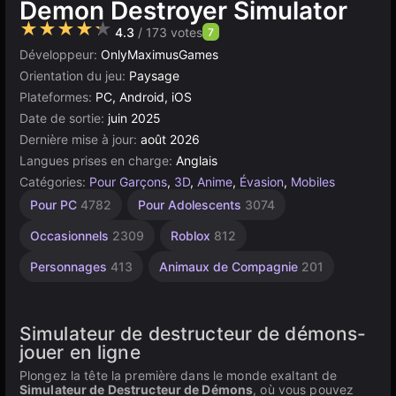
Demon Destroyer Simulator
★★★★★
4.3
/ 173 votes
7
Développeur:
OnlyMaximusGames
Orientation du jeu:
Paysage
Plateformes:
PC, Android, iOS
Date de sortie:
juin 2025
Dernière mise à jour:
août 2026
Langues prises en charge:
Anglais
Catégories:
Pour Garçons
,
3D
,
Anime
,
Évasion
,
Mobiles
Épée
Bureau
Navigateur
Unity
Sans
Haute
Pour
Pour PC
4782
Pour Adolescents
3074
Qualité
Enfants
106
5173
Fin
en
5023
2848
ligne
3570
1480
Occasionnels
2309
Roblox
812
3175
Personnages
413
Animaux de Compagnie
201
Simulateur de destructeur de démons-
jouer en ligne ️ ️ ️ ️
Plongez la tête la première dans le monde exaltant de
Simulateur de Destructeur de Démons
, où vous pouvez