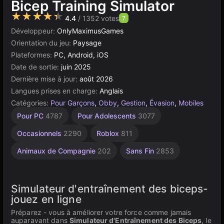
Bicep Training Simulator
★★★★★
4.4
/ 1352 votes
7
Développeur:
OnlyMaximusGames
Orientation du jeu:
Paysage
Plateformes:
PC, Android, iOS
Date de sortie:
juin 2025
Dernière mise à jour:
août 2026
Langues prises en charge:
Anglais
Catégories:
Pour Garçons
,
Obby
,
Gestion
,
Évasion
,
Mobiles
Saut
Bureau
Navigateur
Unity
Haute
À 1
Pour PC
4787
Pour Adolescents
3077
Joueur
Qualité
461
5173
en
5027
ligne
4125
3572
Occasionnels
2290
Roblox
811
3177
Animaux de Compagnie
202
Sans Fin
2853
Simulateur d'entraînement des biceps-
jouez en ligne ️ ️ ️ ️
Préparez - vous à améliorer votre force comme jamais
auparavant dans
Simulateur d'Entraînement des Biceps
, le