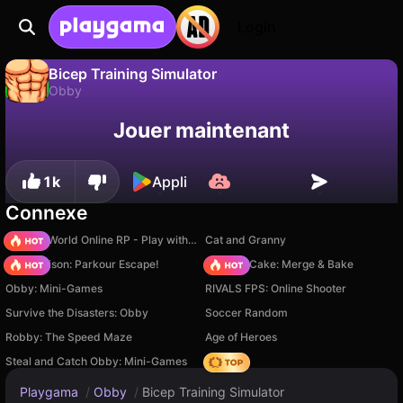
Login
Bicep Training Simulator
Obby
Sauvegardez la
Non
Enregistrer
Bicep Training Simulator est un jeu de obby gratuit par OnlyMaximusGames. Joue-y en ligne sur Playgama.
Jouer maintenant
progression !
1k
Appli
Connexe
Sprunki World Online RP - Play with Friends!
Cat and Granny
Barry Prison: Parkour Escape!
Piece of Cake: Merge & Bake
Obby: Mini-Games
RIVALS FPS: Online Shooter
Survive the Disasters: Obby
Soccer Random
Robby: The Speed Maze
Age of Heroes
Steal and Catch Obby: Mini-Games
Hedgies
Playgama
/
Obby
/
Bicep Training Simulator