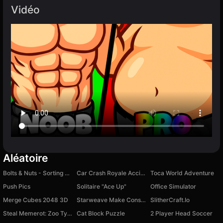
Vidéo
Aléatoire
Bolts & Nuts - Sorting Master!
Car Crash Royale Accident
Toca World Adventure
Push Pics
Solitaire "Ace Up"
Office Simulator
Merge Сubes 2048 3D
Starweave Make Constellations
SlitherCraft.Io
Steal Memerot: Zoo Tycoon
Cat Block Puzzle
2 Player Head Soccer