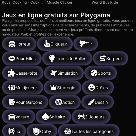
Royal Cooking - Cooking Game
Muscle Clicker
World Bus Ride
Jeux en ligne gratuits sur Playgama
Playgama propose les derniers et meilleurs jeux en ligne gratuits. Vous pouvez
vous amuser sans interruptions de téléchargements, de publicités intrusives
ou de pop-ups. Chargez simplement vos jeux préférés directement dans votre
navigateur Web et profitez de l'expérience.
Horreur
Cliqueur
Tir
Pour Filles
Tireur de Bulles
Serpent
Casse-tête
Simulation
Sports
Multijoueur
Stratégie
Drôles
Pour Garçons
Action
Dessin
Voiture
Solitaire
2 Joueurs
.io
Obby
Toutes les catégories