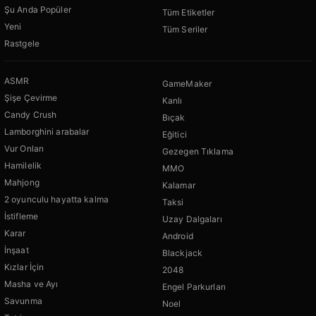
Şu Anda Popüler
Tüm Etiketler
Yeni
Tüm Seriler
Rastgele
ASMR
GameMaker
Şişe Çevirme
Kanlı
Candy Crush
Bıçak
Lamborghini arabalar
Eğitici
Vur Onları
Gezegen Tıklama
Hamilelik
MMO
Mahjong
Kalamar
2 oyunculu hayatta kalma
Taksi
İstifleme
Uzay Dalgaları
Karar
Android
İnşaat
Blackjack
Kızlar İçin
2048
Masha ve Ayı
Engel Parkurları
Savunma
Noel