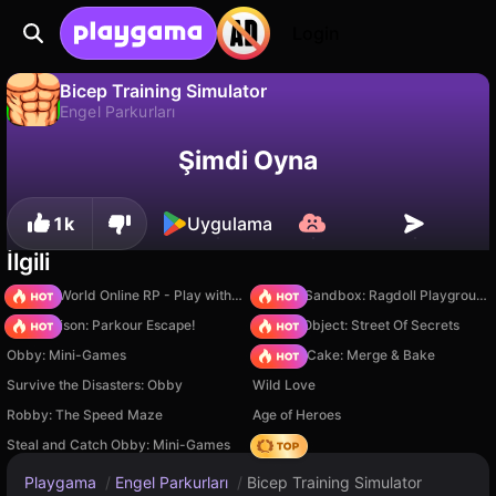
Login
Bicep Training Simulator
Engel Parkurları
Bicep Training Simulator, OnlyMaximusGames tarafından yapılmış ücretsiz bir engel parkurları oyunudur. Playgama'da oyna.
Hayır
Kaydet
İlerlemeyi kaydet!
Şimdi Oyna
1k
Uygulama
İlgili
Sprunki World Online RP - Play with Friends!
Sprunki Sandbox: Ragdoll Playground Mode
Barry Prison: Parkour Escape!
Hidden Object: Street Of Secrets
Obby: Mini-Games
Piece of Cake: Merge & Bake
Survive the Disasters: Obby
Wild Love
Robby: The Speed Maze
Age of Heroes
Steal and Catch Obby: Mini-Games
Hedgies
Playgama
/
Engel Parkurları
/
Bicep Training Simulator