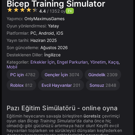
Bicep Training Simulator
★★★★★
4.4
/ 1352 oy
7+
Yapımcı:
OnlyMaximusGames
Oyun yönlendirmesi:
Yatay
Platformlar:
PC, Android, iOS
Yayın tarihi:
Haziran 2025
Son güncelleme:
Ağustos 2026
Desteklenen Diller:
İngilizce
Kategoriler:
Erkekler İçin
,
Engel Parkurları
,
Yönetim
,
Kaçış
,
Mobil
Atlama
Masaüstü
Yüksek
Tarayıcı
Unity
1
PC için
4782
Gençler İçin
3074
Gündelik
2309
Kişilik
Çevrimiçi
Kaliteli
5023
462
5173
4145
3570
3175
Roblox
812
Evcil Hayvanlar
201
Sonsuz
2848
Pazı Eğitim Simülatörü - online oyna️️️️
Eğitimin heyecanını savaşla birleştiren
ücretsiz
çevrimiçi
oyun olan
Bicep Training Simulator'da
daha önce hiç
olmadığı gibi gücünüzü artırmaya hazır olun! Keyifli evcil
hayvanları toplarken ve sürükleyici dünyaları keşfederken