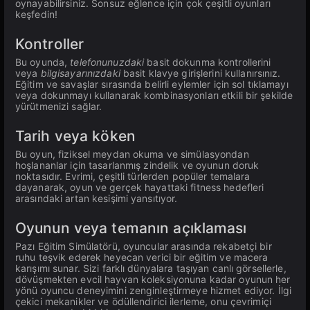
oynayabilirsiniz. Sonsuz eğlence için çok çeşitli oyunları
keşfedin!
Kontroller
Bu oyunda,
telefonunuzdaki
basit dokunma kontrollerini
veya
bilgisayarınızdaki
basit klavye girişlerini kullanırsınız.
Eğitim ve savaşlar sırasında belirli eylemler için sol tıklamayı
veya dokunmayı kullanarak kombinasyonları etkili bir şekilde
yürütmenizi sağlar.
Tarih veya köken
Bu oyun, fiziksel meydan okuma ve simülasyondan
hoşlananlar için tasarlanmış zindelik ve oyunun doruk
noktasıdır. Evrimi, çeşitli türlerden popüler temalara
dayanarak, oyun ve gerçek hayattaki fitness hedefleri
arasındaki artan kesişimi yansıtıyor.
Oyunun veya temanın açıklaması
Pazı Eğitim Simülatörü, oyuncular arasında rekabetçi bir
ruhu teşvik ederek heyecan verici bir eğitim ve macera
karışımı sunar. Sizi farklı dünyalara taşıyan canlı görsellerle,
dövüşmekten evcil hayvan koleksiyonuna kadar oyunun her
yönü oyuncu deneyimini zenginleştirmeye hizmet ediyor. İlgi
çekici mekanikler ve ödüllendirici ilerleme, onu çevrimiçi