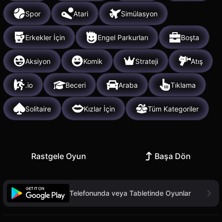
Spor
Atari
Simülasyon
Erkekler İçin
Engel Parkurları
Boşta
Aksiyon
Komik
Strateji
Atış
.io
Beceri
Araba
Tıklama
Solitaire
Kızlar İçin
Tüm Kategoriler
Rastgele Oyun
Başa Dön
Telefonunda veya Tabletinde Oyunlar