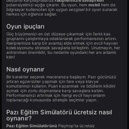
destansı karşılaşmalarda
rakiplerinizle savaşırken
potansiyelinizi açığa çıkarın. Bu oyun, hem
mobil
hem de
bilgisayar
kullanıcıları için uygun
sezgisel bir oyun
sunarak
herkes için eğlence sağlar.
Oyun ipuçları
Güç büyümenizi en üst düzeye çıkarmak için farklı kas
gruplarını çalıştırmaya odaklanarak performansınızı artırın.
Rakiplerinize karşı bir avantaj elde etmek için evcil hayvan
koleksiyonunu stratejik savaşlarla birleştirin. Unutmayın, her
antrenman önemlidir, bu nedenle oyundaki her anı anlamlı
kılın!
Nasıl oynanır
Bir karakter seçerek maceranıza başlayın. Pazı gücünüzü
artıran egzersizler yapmak için fare veya klavye
komutlarınızı kullanın. Puan kazanmak ve ödüllerin kilidini
açmak için zorlu düşmanlara karşı savaşlara katılın.
Performansınızı artırmak için hangi evcil hayvanların
toplanacağı konusunda stratejik seçimler yapın.
Pazı Eğitim Simülatörü ücretsiz nasıl
oynanır?
Pazı Eğitim Simülatörünü
Playhop'ta ücretsiz