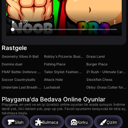
Rastgele
Geometry Vibes X-Ball
Robby's Pizzeria: Business Tycoon!
Grass Land
Domino duel
Fishing Place
Burger Place
FNAF Battle: Defence: the Pizzeria
Tailor Stylist: Fashion Diary
21 Rush - Ultimate Card Game
Soccer Countryballs
Attack Hole
Stockfish Chess
Undertale Last Breath Phase 1
Luchaball
Obby: Grass Cutter for seeking Brainrots
Playgama'da Bedava Online Oyunlar
Playgama, en yeni ve en iyi ücretsiz online oyunları bir arada sunuyor. İndirme
derdi yok, itici reklam yok, pop-up yok. Favori oyunlarını tarayıcıda bir tıkla aç,
takılmaya başla.
Silah
Bulmaca
Korku
Çizim