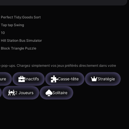
Perfect Tidy:Goods Sort
Tap tap Swing
10
Hill Station Bus Simulator
Block Triangle Puzzle
 de pop-ups. Chargez simplement vos jeux préférés directement dans votre
ture
Inactifs
Casse-tête
Stratégie
2 Joueurs
Solitaire