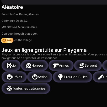
Aléatoire
Formula Car Racing Games
Geometry Dash 2.2
MX Offroad Mountain Bike
Don't go through that door.
Noob saves the village
Jeux en ligne gratuits sur Playgama
Playgama propose les derniers et meilleurs jeux en ligne gratuits. Vous pouvez
navigateur Web et profitez de l'expérience.
.io
Horreur
Armes
Serpent
Drôles
Action
Tireur de Bulles
De
Toutes les catégories