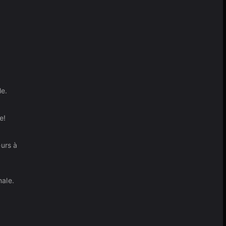
le.
e!
eurs à
male.