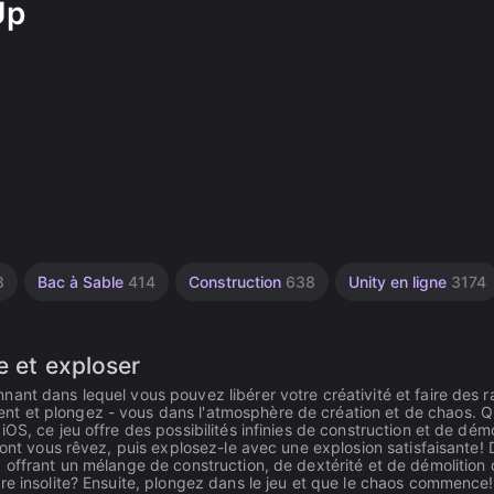
Up
8
Bac à Sable
414
Construction
638
Unity en ligne
3174
e et exploser
ant dans lequel vous pouvez libérer votre créativité et faire des 
nt et plongez - vous dans l'atmosphère de création et de chaos. 
S, ce jeu offre des possibilités infinies de construction et de démo
dont vous rêvez, puis explosez-le avec une explosion satisfaisante! 
 offrant un mélange de construction, de dextérité et de démolition 
re insolite? Ensuite, plongez dans le jeu et que le chaos commence!