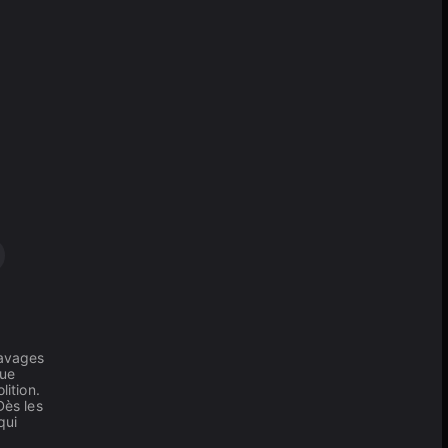
ravages
Que
lition.
Dès les
qui