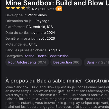
Mine Sandbox: Build and Blow 
★★★★★
4.2
/ 260 votes
12
Développeur:
WindGames
Orientation du jeu:
Paysage
Plateformes:
PC, Android, iOS
Date de sortie:
novembre 2024
Dernière mise à jour:
août 2026
Moteur de jeu:
Unity
Langues prises en charge:
Anglais
Catégories:
Action
,
Drôles
,
Construction
Pour Adolescents
3074
Destruction
360
Sans Fin
284
À propos du Bac à sable minier: Construir
Mine Sandbox: Build and Blow Up est un jeu occasionnel passionn
en même temps! Jouez en ligne gratuitement sans téléchargeme
vous soyez sur un ordinateur de bureau, un appareil Android ou iO
Laissez libre cours à votre imagination en construisant tout ce 
premiers instants, vous trouverez le gameplay unique captivant,
maintient les joueurs engagés. Êtes-vous prêt pour cette aventu