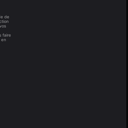
de de
ction
 vos
 faire
r en