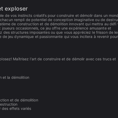
et exploser
e de vos instincts créatifs pour construire et démolir dans un mon
s, chacun rempli de potentiel de conception imaginative ou de destru
stème de construction et de démolition innovant qui mettra au défi
x joueurs occasionnels, ce jeu offre une expérience amusante et
 des structures imposantes ou que vous appréciez le frisson de les
 de jeu dynamique et passionnante qui vous incitera à revenir pou
osez! Maîtrisez l'art de construire et de démolir avec ces trucs et
n et la démolition
ction et de démolition
estruction
 des effets variés