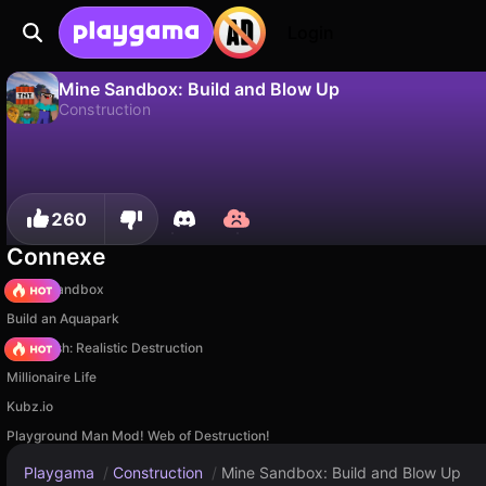
Login
Mine Sandbox: Build and Blow Up
Construction
Non
Sauvegardez la progression !
Mine Sandbox: Build and Blow Up est un jeu de construction gratuit par WindGames. Joue-y en ligne sur Playgama.
260
Connexe
Melon Sandbox
Build an Aquapark
Car Crush: Realistic Destruction
Millionaire Life
Kubz.io
Playground Man Mod! Web of Destruction!
Playgama
/
Construction
/
Mine Sandbox: Build and Blow Up