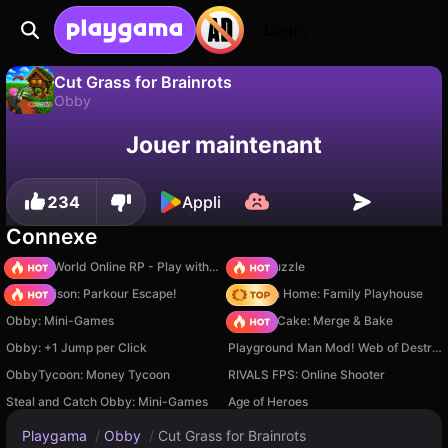
Login
Cut Grass for Brainrots
Obby
Sauvegardez la
Non
Enregistrer
Jouer maintenant
Cut Grass for Brainrots est un jeu de obby gratuit par Square Dino LLC. Joue-y en ligne sur Playgama.
progression !
234
Appli
Connexe
Sprunki World Online RP - Play with Friends!
Arrow Puzzle
Barry Prison: Parkour Escape!
My Town Home: Family Playhouse
Obby: Mini-Games
Piece of Cake: Merge & Bake
Obby: +1 Jump per Click
Playground Man Mod! Web of Destruction!
ObbyTycoon: Money Tycoon
RIVALS FPS: Online Shooter
Steal and Catch Obby: Mini-Games
Age of Heroes
Playgama
/
Obby
/
Cut Grass for Brainrots