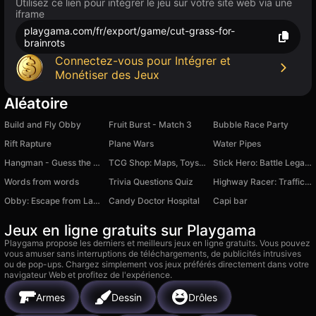
Utilisez ce lien pour intégrer le jeu sur votre site web via une
iframe
playgama.com/fr/export/game/cut-grass-for-
brainrots
Connectez-vous pour Intégrer et
Monétiser des Jeux
Aléatoire
Build and Fly Obby
Fruit Burst - Match 3
Bubble Race Party
Rift Rapture
Plane Wars
Water Pipes
Hangman - Guess the word
TCG Shop: Maps, Toys and Comics
Stick Hero: Battle Legacy
Words from words
Trivia Questions Quiz
Highway Racer: Traffic Rush
Obby: Escape from Lava with Brainrot
Candy Doctor Hospital
Capi bar
Jeux en ligne gratuits sur Playgama
Playgama propose les derniers et meilleurs jeux en ligne gratuits. Vous pouvez
vous amuser sans interruptions de téléchargements, de publicités intrusives
ou de pop-ups. Chargez simplement vos jeux préférés directement dans votre
navigateur Web et profitez de l'expérience.
Armes
Dessin
Drôles