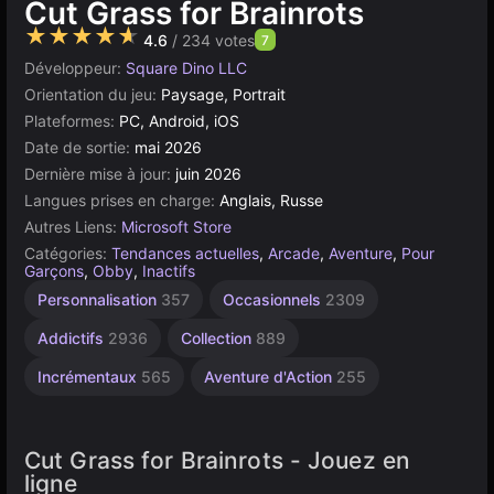
Cut Grass for Brainrots
★★★★★
4.6
/ 234 votes
7
Développeur:
Square Dino LLC
Orientation du jeu:
Paysage, Portrait
Plateformes:
PC, Android, iOS
Date de sortie:
mai 2026
Dernière mise à jour:
juin 2026
Langues prises en charge:
Anglais, Russe
Autres Liens:
Microsoft Store
Catégories:
Tendances actuelles
,
Arcade
,
Aventure
,
Pour
Garçons
,
Obby
,
Inactifs
Personnalisation
357
Occasionnels
2309
Addictifs
2936
Collection
889
Incrémentaux
565
Aventure d'Action
255
Cut Grass for Brainrots - Jouez en
ligne