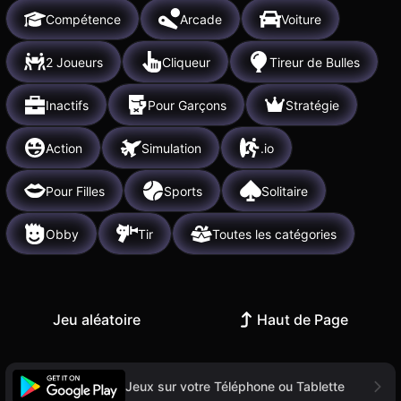
Compétence
Arcade
Voiture
2 Joueurs
Cliqueur
Tireur de Bulles
Inactifs
Pour Garçons
Stratégie
Action
Simulation
.io
Pour Filles
Sports
Solitaire
Obby
Tir
Toutes les catégories
Jeu aléatoire
Haut de Page
Jeux sur votre Téléphone ou Tablette