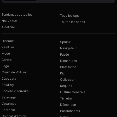
Tendances actuelles
Tous les tags
Nouveaux
Toutes les séries
Aléatoire
Oiseaux
Sprunki
Peinture
Navigateur
Mode
Fusée
Cartes
Dinosaures
Lego
Plateforme
Crash de Voiture
Kizi
Capybara
Collection
Bowling
Requins
Société 2 Joueurs
Culture Générale
Balayage
Tir rétro
Vacances
Démolition
Scrabble
Passionnants
Combat d'action