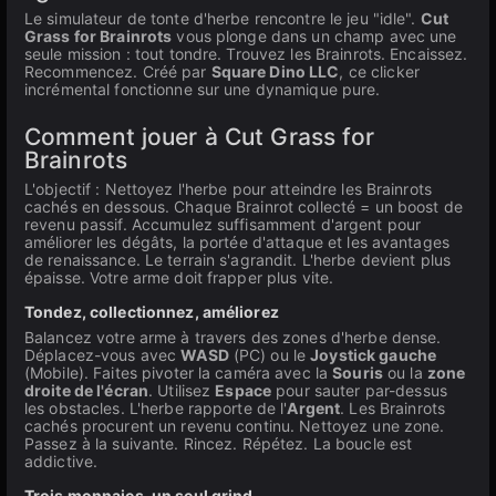
Le simulateur de tonte d'herbe rencontre le jeu "idle".
Cut
Grass for Brainrots
vous plonge dans un champ avec une
seule mission : tout tondre. Trouvez les Brainrots. Encaissez.
Recommencez. Créé par
Square Dino LLC
, ce clicker
incrémental fonctionne sur une dynamique pure.
Comment jouer à Cut Grass for
Brainrots
L'objectif : Nettoyez l'herbe pour atteindre les Brainrots
cachés en dessous. Chaque Brainrot collecté = un boost de
revenu passif. Accumulez suffisamment d'argent pour
améliorer les dégâts, la portée d'attaque et les avantages
de renaissance. Le terrain s'agrandit. L'herbe devient plus
épaisse. Votre arme doit frapper plus vite.
Tondez, collectionnez, améliorez
Balancez votre arme à travers des zones d'herbe dense.
Déplacez-vous avec
WASD
(PC) ou le
Joystick gauche
(Mobile). Faites pivoter la caméra avec la
Souris
ou la
zone
droite de l'écran
. Utilisez
Espace
pour sauter par-dessus
les obstacles. L'herbe rapporte de l'
Argent
. Les Brainrots
cachés procurent un revenu continu. Nettoyez une zone.
Passez à la suivante. Rincez. Répétez. La boucle est
addictive.
Trois monnaies, un seul grind